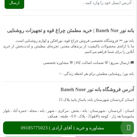
بانه نور Baneh Nor | خرید مطمئن چراغ قوه و تجهیزات روشنایی
بانه نور 🔦 فروشگاه تخصصی فروش چراغ قوه، نورافکن و لوازم روشنایی است.
ما با ارائه‌ی محصولات باکیفیت از برندهای معتبر، تجربه‌ای مطمئن و لذت‌بخش از خرید
آنلاین را برای شما فراهم می‌کنیم.
🚚 ارسال سریع | 💯 ضمانت اصالت کالا | 💬 مشاوره تخصصی
بانه نور؛ روشنایی مطمئن برای هر لحظه زندگی. ✨
آدرس فروشگاه بانه نور Baneh Noor
استان کردستان شهرستان بانه، پاساژ پانیذ پلاک 12
استان : کردستان - شهرستان : بانه - بخش : مرکزی - شهر : بانه - محله : حمزه آباد - بلوار
ماموستا هه ژار - کوچه دالاهو21 - پلاک : 0.0 - طبقه : همکف
مشاوره و خرید ( آقای آزادی ) 09185775023