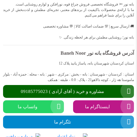
بانه نور 🔦 فروشگاه تخصصی فروش چراغ قوه، نورافکن و لوازم روشنایی است.
ما با ارائه‌ی محصولات باکیفیت از برندهای معتبر، تجربه‌ای مطمئن و لذت‌بخش از خرید
آنلاین را برای شما فراهم می‌کنیم.
🚚 ارسال سریع | 💯 ضمانت اصالت کالا | 💬 مشاوره تخصصی
بانه نور؛ روشنایی مطمئن برای هر لحظه زندگی. ✨
آدرس فروشگاه بانه نور Baneh Noor
استان کردستان شهرستان بانه، پاساژ پانیذ پلاک 12
استان : کردستان - شهرستان : بانه - بخش : مرکزی - شهر : بانه - محله : حمزه آباد - بلوار
ماموستا هه ژار - کوچه دالاهو21 - پلاک : 0.0 - طبقه : همکف
مشاوره و خرید ( آقای آزادی ) 09185775023
اینستاگرام ما
واتساپ ما
تلگرام ما