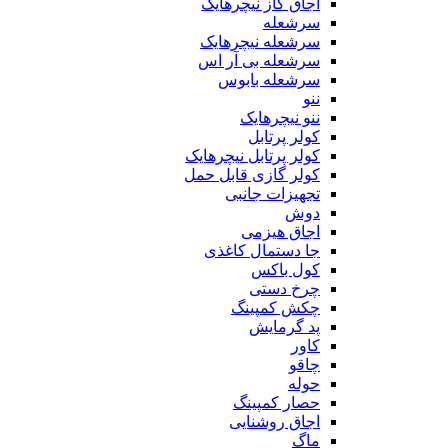
اجاق گاز نیچرهایک
سرشعله
سرشعله نیچرهایک
سرشعله بی آر اس
سرشعله بابوس
ننو
ننو نیچرهایک
کولر پرتابل
کولر پرتابل نیچرهایک
کولر گازی قابل حمل
تجهیزات جانبی
دوش
اجاق هیزمی
جا دستمال کاغذی
کول باکس
چرخ دستی
چکش کمپینگ
پد گرمایش
کاور
چاقو
حوله
حصار کمپینگ
اجاق روشنایی
ماگ