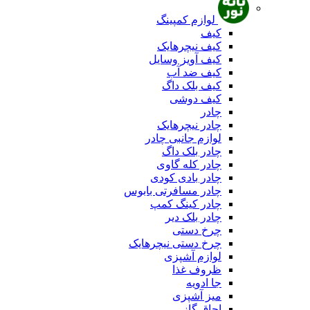
لوازم کمپینگ
کیف
کیف نیچرهایک
کیف آویز وسایل
کیف ضد آب
کیف بلک داگ
کیف دوشی
چادر
چادر نیچرهایک
لوازم جانبی چادر
چادر بلک داگ
چادر کله گاوی
چادر بادی کودی
چادر مسافرتی بابوس
چادر کینگ کمپ
چادر بلک دیر
چرخ دستی
چرخ دستی نیچرهایک
لوازم آشپزی
ظروف غذا
جا ادویه
میز آشپزی
اجاق گاز