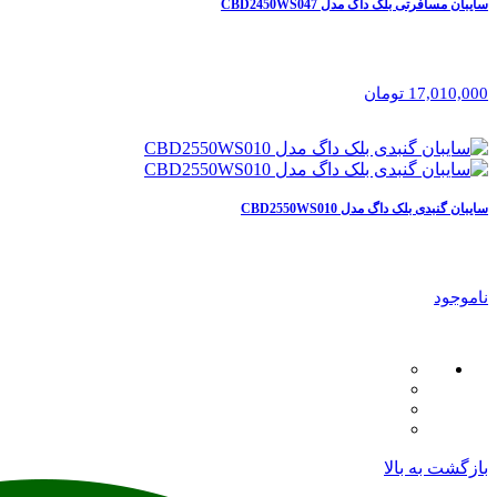
سایبان مسافرتی بلک داگ مدل CBD2450WS047
17,010,000 تومان
سایبان گنبدی بلک داگ مدل CBD2550WS010
ناموجود
بازگشت به بالا