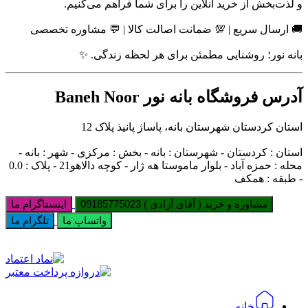
و لذت‌بخش از خرید آنلاین را برای شما فراهم می‌کنیم.
🚚 ارسال سریع | 💯 ضمانت اصالت کالا | 💬 مشاوره تخصصی
بانه نور؛ روشنایی مطمئن برای هر لحظه زندگی. ✨
آدرس فروشگاه بانه نور Baneh Noor
استان کردستان شهرستان بانه، پاساژ پانیذ پلاک 12
استان : کردستان - شهرستان : بانه - بخش : مرکزی - شهر : بانه -
محله : حمزه آباد - بلوار ماموستا هه ژار - کوچه دالاهو21 - پلاک : 0.0
- طبقه : همکف
مشاوره و خرید ( آقای آزادی ) 09185775023
اینستاگرام ما
واتساپ ما
تلگرام ما
خانه