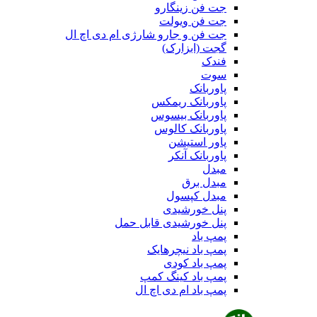
جت فن زینگارو
جت فن ویولت
جت فن و جارو شارژی ام دی اچ ال
گجت (ابزارک)
فندک
سوت
پاوربانک
پاوربانک ریمکس
پاوربانک بیسوس
پاوربانک کالوس
پاور استیشن
پاوربانک آنکر
مبدل
مبدل برق
مبدل کپسول
پنل خورشیدی
پنل خورشیدی قابل حمل
پمپ باد
پمپ باد نیچرهایک
پمپ باد کودی
پمپ باد کینگ کمپ
پمپ باد ام دی اچ ال