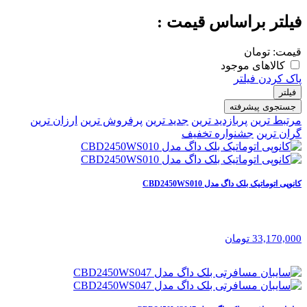
فیلتر براساس قیمت :
قیمت:
تومان
کالاهای موجود
پاک کردن فیلتر
فیلتر
جستجوی پیشرفته
مرتبط ترین
پربازدید ترین
جدید ترین
پرفروش ترین
ارزان ترین
گران ترین
جشنواره تخفیف
کانوپی اتوماتیک بلک داگ مدل CBD2450WS010
33,170,000 تومان