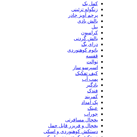
کمل بک
زنگوله تزئینی
پرچم آویز چادر
بالش بادی
بیل
کرامپون
بالش گردنی
درای بگ
باتوم کوهنوردی
قفسه
توالت
اسپرسو ساز
کیف تفکیک
پمپ آب
بادگیر
فندک
کمربند
پک امداد
عینک
جوراب
یخچال مسافرتی
یخچال و فریزر قابل حمل
دستکش کوهنوردی و اسکی