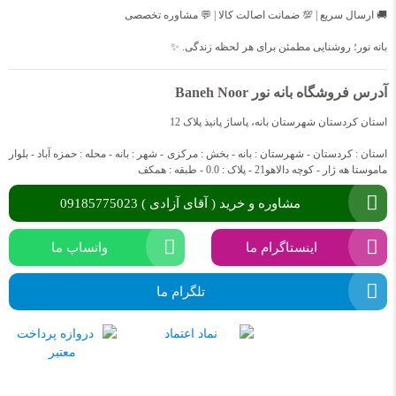
🚚 ارسال سریع | 💯 ضمانت اصالت کالا | 💬 مشاوره تخصصی
بانه نور؛ روشنایی مطمئن برای هر لحظه زندگی. ✨
آدرس فروشگاه بانه نور Baneh Noor
استان کردستان شهرستان بانه، پاساژ پانیذ پلاک 12
استان : کردستان - شهرستان : بانه - بخش : مرکزی - شهر : بانه - محله : حمزه آباد - بلوار
ماموستا هه ژار - کوچه دالاهو21 - پلاک : 0.0 - طبقه : همکف
مشاوره و خرید ( آقای آزادی ) 09185775023
اینستاگرام ما
واتساپ ما
تلگرام ما