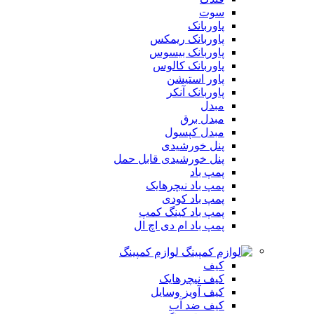
سوت
پاوربانک
پاوربانک ریمکس
پاوربانک بیسوس
پاوربانک کالوس
پاور استیشن
پاوربانک آنکر
مبدل
مبدل برق
مبدل کپسول
پنل خورشیدی
پنل خورشیدی قابل حمل
پمپ باد
پمپ باد نیچرهایک
پمپ باد کودی
پمپ باد کینگ کمپ
پمپ باد ام دی اچ ال
لوازم کمپینگ
کیف
کیف نیچرهایک
کیف آویز وسایل
کیف ضد آب