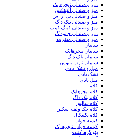
میز و صندلی نیچرهایک
میز و صندلی آلتینکس
میز و صندلی بی آر اس
میز و صندلی بلک داگ
میز و صندلی کینگ کمپ
میز و صندلی چانوداگ
میز و صندلی متفرقه
سایبان
سایبان نیچرهایک
سایبان بلک داگ
سایبان تارپ بابوس
مبل و تشک بادی
تشک بادی
مبل بادی
کلاه
کلاه نیچرهایک
کلاه بلک داگ
کلاه سالیوا
کلاه جک‌ ولف‌ اسکین
کلاه تکتیکال
کیسه خواب
کیسه خواب نیچرهایک
پتو گرم کننده