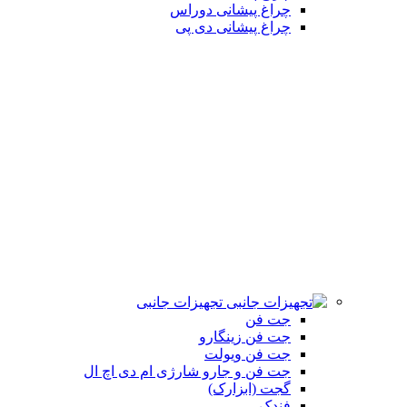
چراغ پیشانی دوراس
چراغ پیشانی دی پی
تجهیزات جانبی
جت فن
جت فن زینگارو
جت فن ویولت
جت فن و جارو شارژی ام دی اچ ال
گجت (ابزارک)
فندک