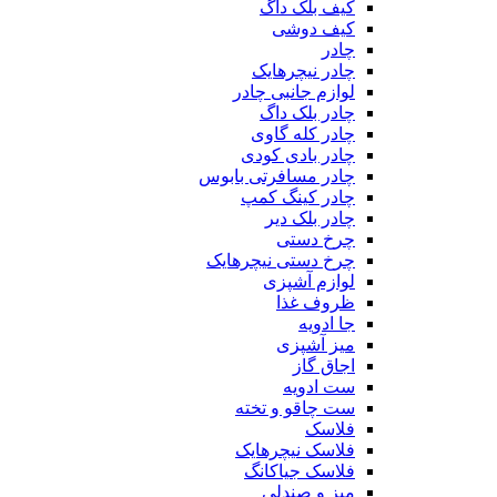
کیف بلک داگ
کیف دوشی
چادر
چادر نیچرهایک
لوازم جانبی چادر
چادر بلک داگ
چادر کله گاوی
چادر بادی کودی
چادر مسافرتی بابوس
چادر کینگ کمپ
چادر بلک دیر
چرخ دستی
چرخ دستی نیچرهایک
لوازم آشپزی
ظروف غذا
جا ادویه
میز آشپزی
اجاق گاز
ست ادویه
ست چاقو و تخته
فلاسک
فلاسک نیچرهایک
فلاسک جیاکانگ
میز و صندلی