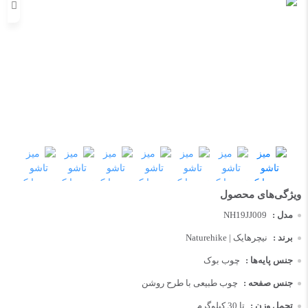
مدل :
NH19JJ009
برند :
نیچرهایک | Naturehike
جنس پایه‌ها :
چوب بوک
جنس صفحه :
چوب طبیعی با طرح روشن
تحمل وزن :
تا 30 کیلوگرم