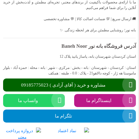
ما با ارائه‌ی محصولات باکیفیت از برندهای معتبر، تجربه‌ای مطمئن و لذت‌بخش از خرید
آنلاین را برای شما فراهم می‌کنیم.
🚚 ارسال سریع | 💯 ضمانت اصالت کالا | 💬 مشاوره تخصصی
بانه نور؛ روشنایی مطمئن برای هر لحظه زندگی. ✨
آدرس فروشگاه بانه نور Baneh Noor
استان کردستان شهرستان بانه، پاساژ پانیذ پلاک 12
استان : کردستان - شهرستان : بانه - بخش : مرکزی - شهر : بانه - محله : حمزه آباد - بلوار
ماموستا هه ژار - کوچه دالاهو21 - پلاک : 0.0 - طبقه : همکف
مشاوره و خرید ( آقای آزادی ) 09185775023
اینستاگرام ما
واتساپ ما
تلگرام ما