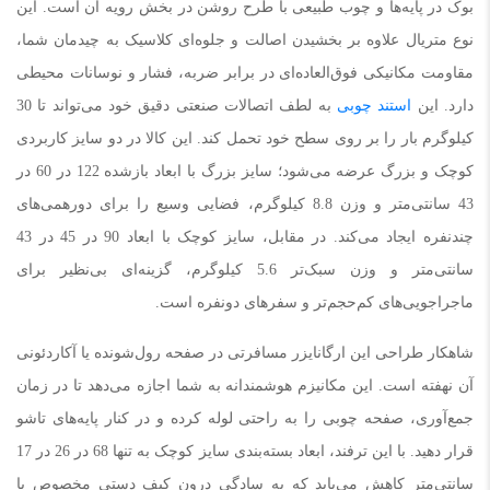
بوک در پایه‌ها و چوب طبیعی با طرح روشن در بخش رویه آن است. این
نوع متریال علاوه بر بخشیدن اصالت و جلوه‌ای کلاسیک به چیدمان شما،
مقاومت مکانیکی فوق‌العاده‌ای در برابر ضربه، فشار و نوسانات محیطی
دارد. این
استند چوبی
به لطف اتصالات صنعتی دقیق خود می‌تواند تا 30
کیلوگرم بار را بر روی سطح خود تحمل کند. این کالا در دو سایز کاربردی
کوچک و بزرگ عرضه می‌شود؛ سایز بزرگ با ابعاد بازشده 122 در 60 در
43 سانتی‌متر و وزن 8.8 کیلوگرم، فضایی وسیع را برای دورهمی‌های
چندنفره ایجاد می‌کند. در مقابل، سایز کوچک با ابعاد 90 در 45 در 43
سانتی‌متر و وزن سبک‌تر 5.6 کیلوگرم، گزینه‌ای بی‌نظیر برای
ماجراجویی‌های کم‌حجم‌تر و سفرهای دونفره است.
شاهکار طراحی این ارگانایزر مسافرتی در صفحه رول‌شونده یا آکاردئونی
آن نهفته است. این مکانیزم هوشمندانه به شما اجازه می‌دهد تا در زمان
جمع‌آوری، صفحه چوبی را به راحتی لوله کرده و در کنار پایه‌های تاشو
قرار دهید. با این ترفند، ابعاد بسته‌بندی سایز کوچک به تنها 68 در 26 در 17
سانتی‌متر کاهش می‌یابد که به سادگی درون کیف دستی مخصوص با