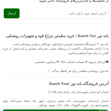
از تخفیف‌ها و جدیدترین‌های فروشگاه باخبر شوید:
بانه نور Baneh Nor | خرید مطمئن چراغ قوه و تجهیزات روشنایی
بانه نور 🔦 فروشگاه تخصصی فروش چراغ قوه، نورافکن و لوازم روشنایی است.
ما با ارائه‌ی محصولات باکیفیت از برندهای معتبر، تجربه‌ای مطمئن و لذت‌بخش از خرید
آنلاین را برای شما فراهم می‌کنیم.
🚚 ارسال سریع | 💯 ضمانت اصالت کالا | 💬 مشاوره تخصصی
بانه نور؛ روشنایی مطمئن برای هر لحظه زندگی. ✨
آدرس فروشگاه بانه نور Baneh Noor
استان کردستان شهرستان بانه، پاساژ پانیذ پلاک 12
استان : کردستان - شهرستان : بانه - بخش : مرکزی - شهر : بانه - محله : حمزه آباد - بلوار
ماموستا هه ژار - کوچه دالاهو21 - پلاک : 0.0 - طبقه : همکف