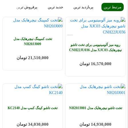
مرتبط ترین
پربازدید ترین
جدید ترین
پرفروش ترین
ارزا
تخت کمپینگ نیچرهایک مدل
NH20JJ009
رویه میز آلومینیومی برای تخت تاشو
نیچرهایک XJC03 مدل CNH22JU036
21,510,000 تومان
16,570,000 تومان
تخت تاشو نیچرهایک مدل NH20JJ001
تخت تاشو کینگ کمپ مدل KC2140
14,930,000 تومان
34,030,000 تومان