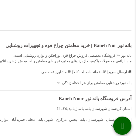
بانه نور Baneh Nor | خرید مطمئن چراغ قوه و تجهیزات روشنایی
بانه نور 🔦 فروشگاه تخصصی فروش چراغ قوه، نورافکن و لوازم روشنایی است.
ما با ارائه‌ی محصولات باکیفیت از برندهای معتبر، تجربه‌ای مطمئن و لذت‌بخش از خرید آنلای
🚚 ارسال سریع | 💯 ضمانت اصالت کالا | 💬 مشاوره تخصصی
بانه نور؛ روشنایی مطمئن برای هر لحظه زندگی. ✨
آدرس فروشگاه بانه نور Baneh Noor
استان کردستان شهرستان بانه، پاساژ پانیذ پلاک 12
طبقه : همکف