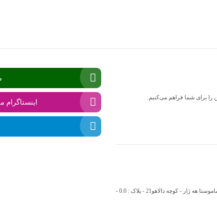
م
ن را برای شما فراهم می‌کنیم.
اینستاگرام ما
استان : کردستان - شهرستان : بانه - بخش : مرکزی - شهر : بانه - محله : حمزه آباد - بلوار ماموستا هه ژار - کوچه دالاهو21 - پلاک : 0.0 -