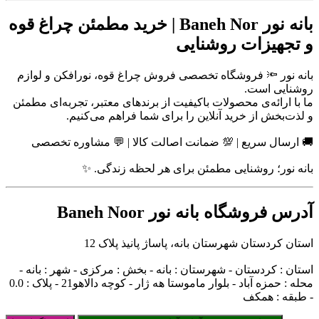
بانه نور Baneh Nor | خرید مطمئن چراغ قوه
و تجهیزات روشنایی
بانه نور 🔦 فروشگاه تخصصی فروش چراغ قوه، نورافکن و لوازم
روشنایی است.
ما با ارائه‌ی محصولات باکیفیت از برندهای معتبر، تجربه‌ای مطمئن
و لذت‌بخش از خرید آنلاین را برای شما فراهم می‌کنیم.
🚚 ارسال سریع | 💯 ضمانت اصالت کالا | 💬 مشاوره تخصصی
بانه نور؛ روشنایی مطمئن برای هر لحظه زندگی. ✨
آدرس فروشگاه بانه نور Baneh Noor
استان کردستان شهرستان بانه، پاساژ پانیذ پلاک 12
استان : کردستان - شهرستان : بانه - بخش : مرکزی - شهر : بانه -
محله : حمزه آباد - بلوار ماموستا هه ژار - کوچه دالاهو21 - پلاک : 0.0
- طبقه : همکف