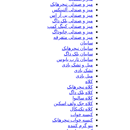
میز و صندلی نیچرهایک
میز و صندلی آلتینکس
میز و صندلی بی آر اس
میز و صندلی بلک داگ
میز و صندلی کینگ کمپ
میز و صندلی چانوداگ
میز و صندلی متفرقه
سایبان
سایبان نیچرهایک
سایبان بلک داگ
سایبان تارپ بابوس
مبل و تشک بادی
تشک بادی
مبل بادی
کلاه
کلاه نیچرهایک
کلاه بلک داگ
کلاه سالیوا
کلاه جک‌ ولف‌ اسکین
کلاه تکتیکال
کیسه خواب
کیسه خواب نیچرهایک
پتو گرم کننده