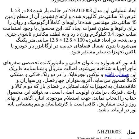
ابعاد عملیاتی این مدل NH21JJ003 در حالت باز شده 83 در 53 با
عرض 53 سانتی‌متر کالیبره شده و ارتفاع نشیمن آن از سطح زمین
45 سانتی‌متر مهندسی شده تا زاویه‌ای کاملاً ارگونومیک و روان را
برای زانوها و ستون فقرات ایجاد کند. این محصول با وجود استقامت
صلب خود، 3.4 کیلوگرم وزن دارد و به لطف مکانیزم تاشوی چتری
و بی‌پنجه، در ابعاد فشرده 100 × 12.5 × 12.5 سانتی‌متر پکینگ
می‌شود تا بدون اشغال فضاهای حیاتی، در ارگانایزر بار خودرو یا
باکس تجهیزات سفر مستقر شود.
بانه نور که همواره به عنوان حامی و مانیتورکننده تخصصی سفرهای
ماجراجویانه شناخته می‌شود، اصالت متریال و شناسنامه فابریک
این
صندلی تاشو
و لوکس نیچرهایک را در دو رنگ خاکی و مشکی
کاملاً تضمین می‌نماید. آفرودسواران چهارفصل، ون‌سواران و
علاقه‌مندان به تجهیزات لایف‌استایل در فضای باز که دوام کالا و
راحتی فیزیکی برایشان اولویت اصلی است، می‌توانند این محصول
جذاب را انتخاب نمایند. جهت استعلام موجودی انبار، آگاهی از بهای
روز و ثبت سفارش، کافی است با کارشناسان و تیم پشتیبانی بانه
نور در ارتباط باشید.
NH21JJ003
مدل