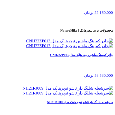
22,160,000 تومان
محصولات برند
نیچرهایک | NatureHike
چادر کمپینگ ماشین نیچرهایک مدل CNH22ZP013
58,530,000 تومان
سرشعله شلنگ دار تاشو نیچرهایک مدل NH21RJ009