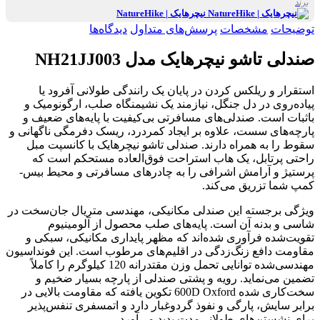
برند
نیچرهایک | NatureHike
توضیحات
مشخصات
پرسش‌های متداول
دیدگاه‌ها
صندلی تاشو نیچرهایک مدل NH21JJ003
استقرار و ریلکس کردن در پایان یک رانندگی طولانی آفرود یا
پیاده‌روی در دل جنگل، نیازمند یک نشیمنگاه صلب، ارگونومیک و
باثبات است. صندلی‌های مسافرتی بی‌کیفیت با پایه‌های ضعیف و
پارچه‌های سست، علاوه بر ایجاد کمردرد، ریسک دفرمگی ناگهانی و
سقوط را به همراه دارند. صندلی تاشو نیچرهایک با کانسپت مبل
راحتی پرتابل، یک هاب استراحت فوق‌العاده مستحکم است که
پرستیژ و آرامش اشرافی را به چادرهای مسافرتی و محیط بیس-
کمپ شما تزریق می‌کند.
ویژگی برجسته این صندلی مکانیکی، مهندسی متریال جان‌سخت در
شاسی و بدنه آن است. پایه‌های صلب محصول از آلومینیوم
تقویت‌شده فرآوری شده‌اند که مظهر پایداری مکانیکی، سبکی و
مقاومت دافع زنگ‌زدگی در اقلیم‌های مرطوب است. این فونداسیون
مهندسی‌شده توانایی تحمل وزن مقتدرانه 120 کیلوگرم را کاملاً
تضمین می‌نماید. رویه و پشتی صندلی از پارچه بسیار ضخیم و
سخت‌کاری شده 600D Oxford تکوین یافته که مقاومت بالایی در
برابر سایش، پارگی و نفوذ گردوغبار دارد و اتمسفری تنفس‌پذیر
برای نشستن‌های طولانی‌مدت پدید می‌آورد.