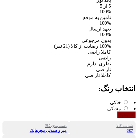
بانه نور
5
از 5
100%
تامین به موقع
100%
تعهد ارسال
100%
بدون مرجوعی
100%
رضایت از کالا
(
21
نفر)
کاملا راضی
راضی
نظری ندارم
ناراضی
کاملا ناراضی
انتخاب رنگ:
خاکی
مشکی
ناموجود
شناسه کالا
دسته بندی کالا
687
میز و صندلی نیچرهایک