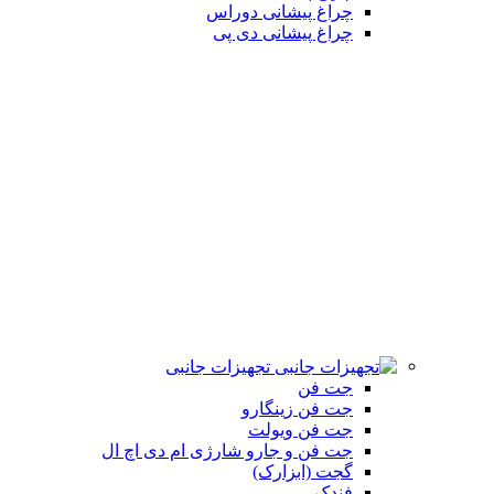
چراغ پیشانی دوراس
چراغ پیشانی دی پی
تجهیزات جانبی
جت فن
جت فن زینگارو
جت فن ویولت
جت فن و جارو شارژی ام دی اچ ال
گجت (ابزارک)
فندک