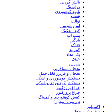
بالش گردنی
درای بگ
باتوم کوهنوردی
قفسه
توالت
اسپرسو ساز
کیف تفکیک
پمپ آب
بادگیر
فندک
کمربند
پک امداد
عینک
جوراب
یخچال مسافرتی
یخچال و فریزر قابل حمل
دستکش کوهنوردی و اسکی
دستکش کوهنوردی و اسکی
چراغ پروژکتور
چراغ پروژکتور
کفش کوهنوردی و کمپینگ
نیم بوت ( پوتین )
اکسپلور
پرفروش‌ترین‌ها