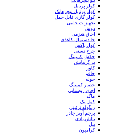
ننو نیچرهایک
کولر پرتابل
کولر پرتابل نیچرهایک
کولر گازی قابل حمل
تجهیزات جانبی
دوش
اجاق هیزمی
جا دستمال کاغذی
کول باکس
چرخ دستی
چکش کمپینگ
پد گرمایش
کاور
چاقو
حوله
حصار کمپینگ
اجاق روشنایی
ماگ
کمل بک
زنگوله تزئینی
پرچم آویز چادر
بالش بادی
بیل
کرامپون