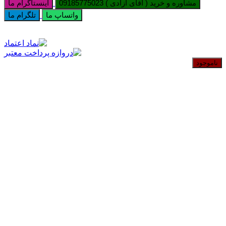
مشاوره و خرید ( آقای آزادی ) 09185775023
اینستاگرام ما
واتساپ ما
تلگرام ما
ناموجود