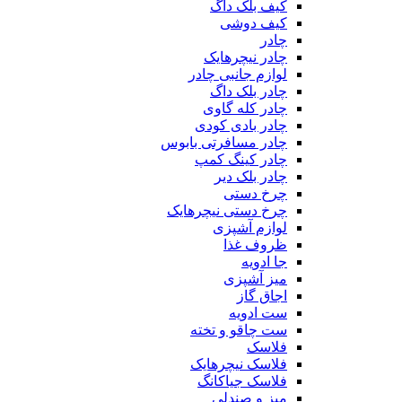
کیف بلک داگ
کیف دوشی
چادر
چادر نیچرهایک
لوازم جانبی چادر
چادر بلک داگ
چادر کله گاوی
چادر بادی کودی
چادر مسافرتی بابوس
چادر کینگ کمپ
چادر بلک دیر
چرخ دستی
چرخ دستی نیچرهایک
لوازم آشپزی
ظروف غذا
جا ادویه
میز آشپزی
اجاق گاز
ست ادویه
ست چاقو و تخته
فلاسک
فلاسک نیچرهایک
فلاسک جیاکانگ
میز و صندلی