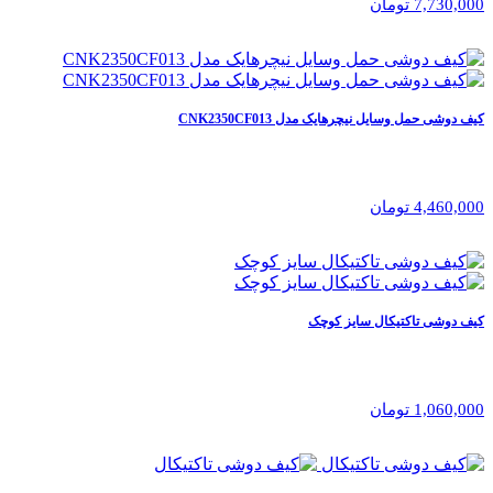
7,730,000 تومان
کیف دوشی حمل وسایل نیچرهایک مدل CNK2350CF013
4,460,000 تومان
کیف دوشی تاکتیکال سایز کوچک
1,060,000 تومان