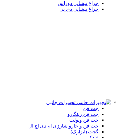
چراغ پیشانی دوراس
چراغ پیشانی دی پی
تجهیزات جانبی
جت فن
جت فن زینگارو
جت فن ویولت
جت فن و جارو شارژی ام دی اچ ال
گجت (ابزارک)
فندک