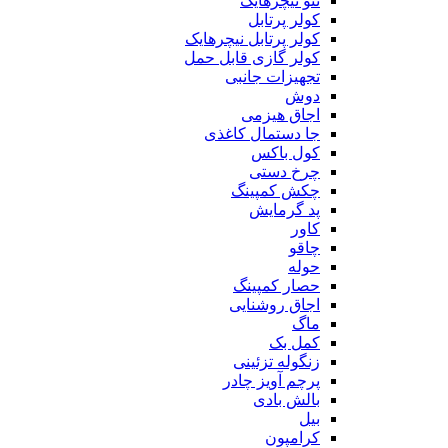
ننو نیچرهایک
کولر پرتابل
کولر پرتابل نیچرهایک
کولر گازی قابل حمل
تجهیزات جانبی
دوش
اجاق هیزمی
جا دستمال کاغذی
کول باکس
چرخ دستی
چکش کمپینگ
پد گرمایش
کاور
چاقو
حوله
حصار کمپینگ
اجاق روشنایی
ماگ
کمل بک
زنگوله تزئینی
پرچم آویز چادر
بالش بادی
بیل
کرامپون