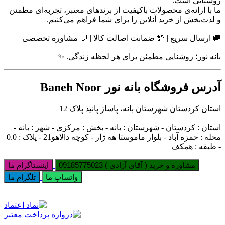
روشنایی است.
ما با ارائه‌ی محصولات باکیفیت از برندهای معتبر، تجربه‌ای مطمئن
و لذت‌بخش از خرید آنلاین را برای شما فراهم می‌کنیم.
🚚 ارسال سریع | 💯 ضمانت اصالت کالا | 💬 مشاوره تخصصی
بانه نور؛ روشنایی مطمئن برای هر لحظه زندگی. ✨
آدرس فروشگاه بانه نور Baneh Noor
استان کردستان شهرستان بانه، پاساژ پانیذ پلاک 12
استان : کردستان - شهرستان : بانه - بخش : مرکزی - شهر : بانه -
محله : حمزه آباد - بلوار ماموستا هه ژار - کوچه دالاهو21 - پلاک : 0.0
- طبقه : همکف
مشاوره و خرید ( آقای آزادی ) 09185775023
اینستاگرام ما
واتساپ ما
تلگرام ما