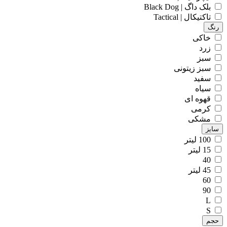
بلک داگ | Black Dog
تاکتیکال | Tactical
رنگ
خاکی
زرد
سبز
سبز زیتونی
سفید
سیاه
قهوه ای
کرمی
مشکی
سایز
100 لیتر
15 لیتر
40
45 لیتر
60
90
L
S
حجم