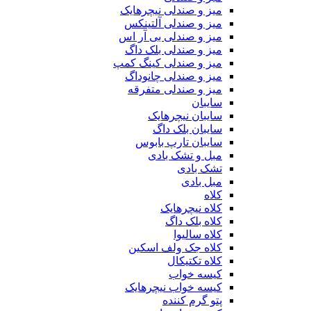
میز و صندلی نیچرهایک
میز و صندلی آلتینکس
میز و صندلی بی آر اس
میز و صندلی بلک داگ
میز و صندلی کینگ کمپ
میز و صندلی چانوداگ
میز و صندلی متفرقه
سایبان
سایبان نیچرهایک
سایبان بلک داگ
سایبان تارپ بابوس
مبل و تشک بادی
تشک بادی
مبل بادی
کلاه
کلاه نیچرهایک
کلاه بلک داگ
کلاه سالیوا
کلاه جک‌ ولف‌ اسکین
کلاه تکتیکال
کیسه خواب
کیسه خواب نیچرهایک
پتو گرم کننده