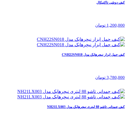
کیف دوشی تاکتیکال
1,200,000 تومان
کیف حمل ابزار نیچرهایک مدل CNH22SN018
3,780,000 تومان
کیف چمدانی تاشو 88 لیتری نیچرهایک مدل NH21LX003