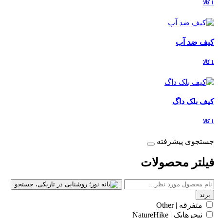
1 کالا
کیف ضد آب
1 کالا
کیف بلک داگ
1 کالا
جستجوی پیشرفته
فیلتر محصولات
برند
متفرقه | Other
نیچرهایک | NatureHike