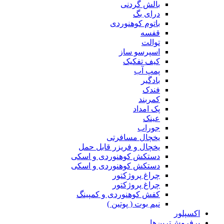
بالش گردنی
درای بگ
باتوم کوهنوردی
قفسه
توالت
اسپرسو ساز
کیف تفکیک
پمپ آب
بادگیر
فندک
کمربند
پک امداد
عینک
جوراب
یخچال مسافرتی
یخچال و فریزر قابل حمل
دستکش کوهنوردی و اسکی
دستکش کوهنوردی و اسکی
چراغ پروژکتور
چراغ پروژکتور
کفش کوهنوردی و کمپینگ
نیم بوت ( پوتین )
اکسپلور
پرفروش‌ترین‌ها