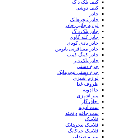
کیف بلک داگ
کیف دوشی
چادر
چادر نیچرهایک
لوازم جانبی چادر
چادر بلک داگ
چادر کله گاوی
چادر بادی کودی
چادر مسافرتی بابوس
چادر کینگ کمپ
چادر بلک دیر
چرخ دستی
چرخ دستی نیچرهایک
لوازم آشپزی
ظروف غذا
جا ادویه
میز آشپزی
اجاق گاز
ست ادویه
ست چاقو و تخته
فلاسک
فلاسک نیچرهایک
فلاسک جیاکانگ
میز و صندلی