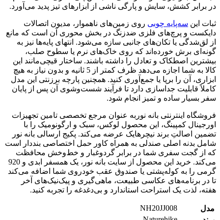
در برابر کشش، سایش و پارگی ناشی از ابزارهای تیز پدید می‌آورد.
ثبات این
سه‌پایه چوبی
روی زمین‌های ناهموار، مدیون اتصالات
دایکست و پرچ‌های فلزی ضدزنگ در بخش محوری آن است که مانع
از لق‌شدگی یا تکان‌های جانبی سازه می‌شود. انتهای پایه‌ها نیز به
گونه‌ای برش خورده‌اند که روی خاک‌های نرم یا سطوح صلب،
بیشترین اصطکاک و تعادل را داشته باشند. ساختار قیچی‌مانند این
کالا به شما اجازه می‌دهد ظرف کمتر از 5 ثانیه و بدون نیاز به هیچ
ابزاری، آن را برپا یا جمع‌آوری کنید. همچنین پارچه برزنتی این مدل
کاملاً قابلیت جداسازی دارد تا فرآیند شست‌وشوی آن پس از پایان
سفر بسیار ساده و تمیز انجام شود.
فروشگاه اینترنتی بانه نوربه عنوان مرجع تخصصی تامین تجهیزات
اورجینال کمپینگ، این محصول لوکس، سبک و ارگونومیک را با
تضمین اصالتِ برند نیچرهایک عرضه می‌کند. پکیج ارسالی بانه نور
شامل بدنه اصلی صندلی به همراه کاور حمل اختصاصی بنددار است
که از گجت سفری شما در برابر گردوغبار و خط‌وخش محافظت
می‌کند. خرید این محصول از سایت بانه نور، یک همسفر ابدی و 920
گرمی را به کوله‌پشتی یا صندوق عقب خودروی شما اضافه می‌کند
تا در برنامه‌های عکاسی طبیعت، ماهی‌گیری و پیک‌نیک‌های آخر
هفته، لذت یک استراحت استاندارد و بی‌دغدغه را تجربه کنید.
NH20JJ008
مدل
Naturehike
برند