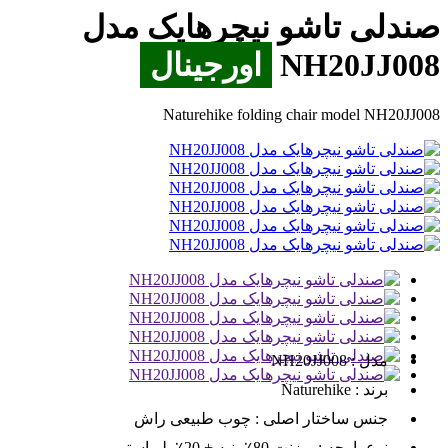
صندلی تاشو نیچرهایک مدل
NH20JJ008
اورجینال
Naturehike folding chair model NH20JJ008
مدل :
NH20JJ008
برند :
Naturehike
جنس ساختار اصلی :
چوب طبیعی راش
نوع پارچه :
برزنت 80٪ پنبه + 20٪ پلی‌استر