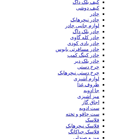
کیف بلک داگ
کیف دوشی
چادر
چادر نیچرهایک
لوازم جانبی چادر
چادر بلک داگ
چادر کله گاوی
چادر بادی کودی
چادر مسافرتی بابوس
چادر کینگ کمپ
چادر بلک دیر
چرخ دستی
چرخ دستی نیچرهایک
لوازم آشپزی
ظروف غذا
جا ادویه
میز آشپزی
اجاق گاز
ست ادویه
ست چاقو و تخته
فلاسک
فلاسک نیچرهایک
فلاسک جیاکانگ
میز و صندلی