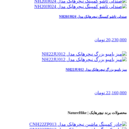
صندلی تاشو کمپینگ نیچرهایک مدل NH20JJ024
20,230,000 تومان
میز بامبو بزرگ نیچرهایک مدل NH22JU012
22,160,000 تومان
محصولات برند
نیچرهایک | NatureHike