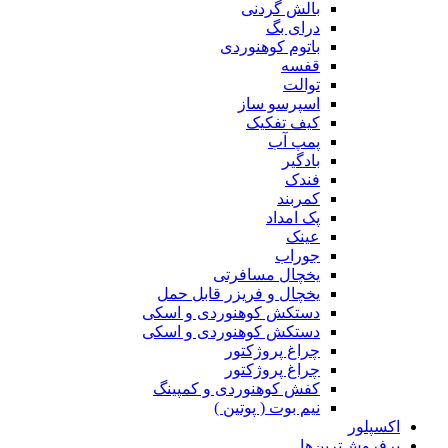
بالش گردنی
درای بگ
باتوم کوهنوردی
قفسه
توالت
اسپرسو ساز
کیف تفکیک
پمپ آب
بادگیر
فندک
کمربند
پک امداد
عینک
جوراب
یخچال مسافرتی
یخچال و فریزر قابل حمل
دستکش کوهنوردی و اسکی
دستکش کوهنوردی و اسکی
چراغ پروژکتور
چراغ پروژکتور
کفش کوهنوردی و کمپینگ
نیم بوت ( پوتین )
اکسپلور
پرفروش‌ترین‌ها