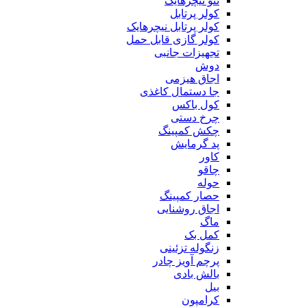
ننو نیچرهایک
کولر پرتابل
کولر پرتابل نیچرهایک
کولر گازی قابل حمل
تجهیزات جانبی
دوش
اجاق هیزمی
جا دستمال کاغذی
کول باکس
چرخ دستی
چکش کمپینگ
پد گرمایش
کاور
چاقو
حوله
حصار کمپینگ
اجاق روشنایی
ماگ
کمل بک
زنگوله تزئینی
پرچم آویز چادر
بالش بادی
بیل
کرامپون