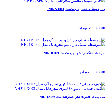
چادر کمپینگ ماشین نیچرهایک مدل CNH22ZP013
58,530,000 تومان
سرشعله شلنگ دار تاشو نیچرهایک مدل NH21RJ009
3,960,000 تومان
کیف چمدانی تاشو 88 لیتری نیچرهایک مدل NH21LX003