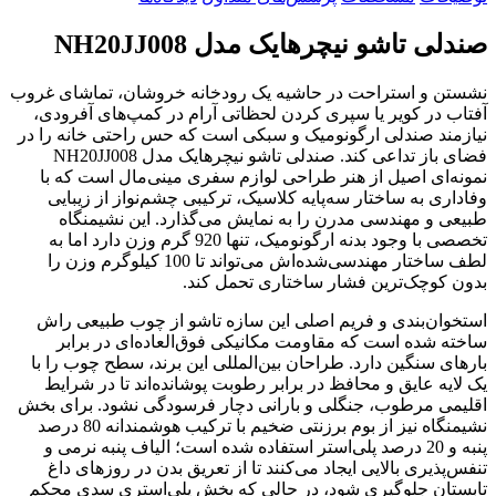
صندلی تاشو نیچرهایک مدل NH20JJ008
نشستن و استراحت در حاشیه یک رودخانه خروشان، تماشای غروب
آفتاب در کویر یا سپری کردن لحظاتی آرام در کمپ‌های آفرودی،
نیازمند صندلی ارگونومیک و سبکی است که حس راحتی خانه را در
فضای باز تداعی کند. صندلی تاشو نیچرهایک مدل NH20JJ008
نمونه‌ای اصیل از هنر طراحی لوازم سفری مینی‌مال است که با
وفاداری به ساختار سه‌پایه کلاسیک، ترکیبی چشم‌نواز از زیبایی
طبیعی و مهندسی مدرن را به نمایش می‌گذارد. این نشیمنگاه
تخصصی با وجود بدنه ارگونومیک، تنها 920 گرم وزن دارد اما به
لطف ساختار مهندسی‌شده‌اش می‌تواند تا 100 کیلوگرم وزن را
بدون کوچک‌ترین فشار ساختاری تحمل کند.
استخوان‌بندی و فریم اصلی این سازه تاشو از چوب طبیعی راش
ساخته شده است که مقاومت مکانیکی فوق‌العاده‌ای در برابر
بارهای سنگین دارد. طراحان بین‌المللی این برند، سطح چوب را با
یک لایه عایق و محافظ در برابر رطوبت پوشانده‌اند تا در شرایط
اقلیمی مرطوب، جنگلی و بارانی دچار فرسودگی نشود. برای بخش
نشیمنگاه نیز از بوم برزنتی ضخیم با ترکیب هوشمندانه 80 درصد
پنبه و 20 درصد پلی‌استر استفاده شده است؛ الیاف پنبه نرمی و
تنفس‌پذیری بالایی ایجاد می‌کنند تا از تعریق بدن در روزهای داغ
تابستان جلوگیری شود، در حالی که بخش پلی‌استری سدی محکم