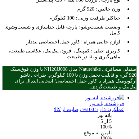
وزن خالص :
920 گرم
حداکثر ظرفیت وزنی :
100 کیلوگرم
وضعیت شست‌وشو :
پارچه قابل جداسازی و شست‌وشوی
کامل
لوازم جانبی همراه :
کاور حمل اختصاصی بنددار
کاربری اصلی :
کمپینگ، آفرود، پیک‌نیک، عکاسی طبیعت،
ماهی‌گیری و بقا در طبیعت
صندلی مسافرتی Naturehike مدل NH20JJ008 با وزن فوق‌سبک
920 گرم و قابلیت تحمل وزن تا 100 کیلوگرم. طراحی تاشو
ارگونومیک همراه با کاور حمل اختصاصی؛ انتخابی ایده‌آل برای
پیک‌نیک و طبیعت‌گردی.
فروشنده:
بانه نور
عملکرد: 5 از 5
100% رضایت از کالا
بانه نور
5
از 5
100%
تامین به موقع
100%