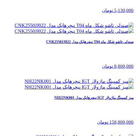
5,130,000 تومان
صندلی تاشو شکل ماه T04 نیچرهایک مدل CNK2550JJ022
8,800,000 تومان
میز کمپینگ ماژولار IGT نیچرهایک مدل NH22NK001
158,800,000 تومان