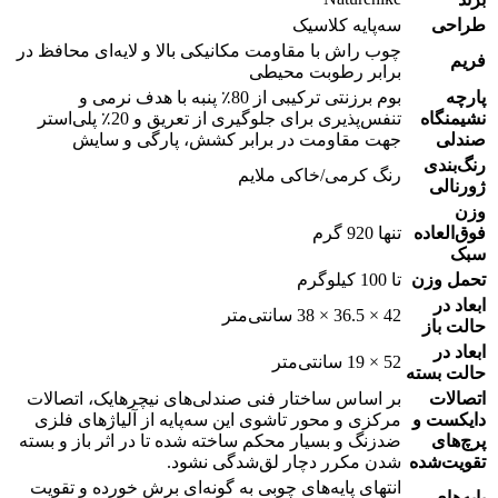
طراحی
سه‌پایه کلاسیک
چوب راش با مقاومت مکانیکی بالا و لایه‌ای محافظ در
فریم
برابر رطوبت محیطی
پارچه
بوم برزنتی ترکیبی از 80٪ پنبه با هدف نرمی و
نشیمنگاه
تنفس‌پذیری برای جلوگیری از تعریق و 20٪ پلی‌استر
صندلی
جهت مقاومت در برابر کشش، پارگی و سایش
رنگ‌بندی
رنگ کرمی/خاکی ملایم
ژورنالی
وزن
فوق‌العاده
تنها 920 گرم
سبک
تحمل وزن
تا 100 کیلوگرم
ابعاد در
42 × 36.5 × 38 سانتی‌متر
حالت باز
ابعاد در
52 × 19 سانتی‌متر
حالت بسته
اتصالات
بر اساس ساختار فنی صندلی‌های نیچرهایک، اتصالات
دایکست و
مرکزی و محور تاشوی این سه‌پایه از آلیاژ‌های فلزی
پرچ‌های
ضدزنگ و بسیار محکم ساخته شده تا در اثر باز و بسته
تقویت‌شده
شدن مکرر دچار لق‌شدگی نشود.
انتهای پایه‌های چوبی به گونه‌ای برش خورده و تقویت
پایه‌های