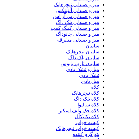
میز و صندلی نیچرهایک
میز و صندلی آلتینکس
میز و صندلی بی آر اس
میز و صندلی بلک داگ
میز و صندلی کینگ کمپ
میز و صندلی چانوداگ
میز و صندلی متفرقه
سایبان
سایبان نیچرهایک
سایبان بلک داگ
سایبان تارپ بابوس
مبل و تشک بادی
تشک بادی
مبل بادی
کلاه
کلاه نیچرهایک
کلاه بلک داگ
کلاه سالیوا
کلاه جک‌ ولف‌ اسکین
کلاه تکتیکال
کیسه خواب
کیسه خواب نیچرهایک
پتو گرم کننده