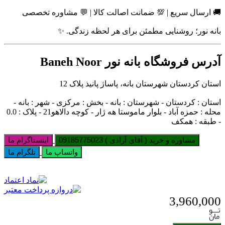
🚚 ارسال سریع | 💯 ضمانت اصالت کالا | 💬 مشاوره تخصصی
بانه نور؛ روشنایی مطمئن برای هر لحظه زندگی. ✨
آدرس فروشگاه بانه نور Baneh Noor
استان کردستان شهرستان بانه، پاساژ پانیذ پلاک 12
استان : کردستان - شهرستان : بانه - بخش : مرکزی - شهر : بانه -
محله : حمزه آباد - بلوار ماموستا هه ژار - کوچه دالاهو21 - پلاک : 0.0
- طبقه : همکف
مشاوره و خرید ( آقای آزادی ) 09185775023
اینستاگرام ما
واتساپ ما
تلگرام ما
3,960,000