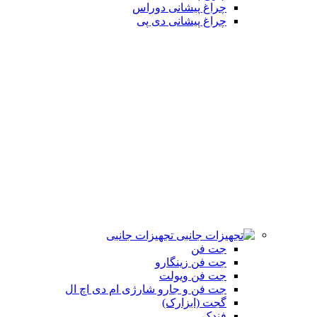
چراغ پیشانی دوراس
چراغ پیشانی دی پی
تجهیزات جانبی
جت فن
جت فن زینگارو
جت فن ویولت
جت فن و جارو شارژی ام دی اچ ال
گجت (ابزارک)
فندک