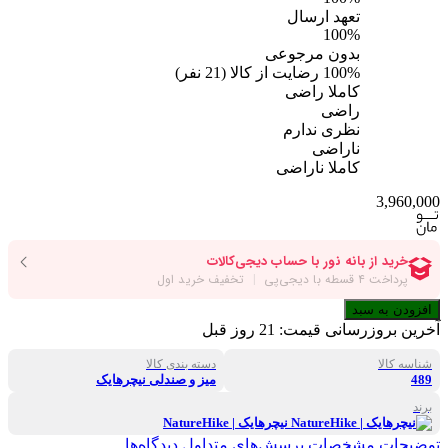
تعهد ارسال
100%
بدون مرجوعی
100%
رضایت از کالا
(
21
نفر)
کاملا راضی
راضی
نظری ندارم
ناراضی
کاملا ناراضی
3,960,000
افزودن به سبد
آخرین بروزرسانی قیمت:
21 روز قبل
شناسه کالا
دسته بندی کالا
489
میز و صندلی نیچرهایک
برند
نیچرهایک | NatureHike
توضیحات
مشخصات
پرسش‌های متداول
دیدگاه‌ها