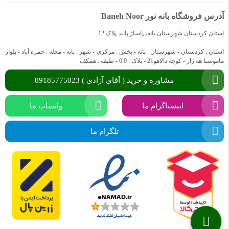
آدرس فروشگاه بانه نور Baneh Noor
استان کردستان شهرستان بانه، پاساژ پانیذ پلاک 12
استان : کردستان - شهرستان : بانه - بخش : مرکزی - شهر : بانه - محله : حمزه آباد - بلوار
ماموستا هه ژار - کوچه دالاهو21 - پلاک : 0.0 - طبقه : همکف
مشاوره و خرید ( آقای آزادی ) 09185775023
اینستاگرام ما
واتساپ ما
تلگرام ما