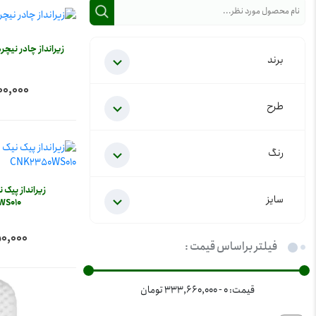
زیرانداز چادر نیچرهایک 
برند
4,700,000
طرح
رنگ
زیرانداز پیک
سایز
WS010
7,150,000
فیلتر براساس قیمت :
قیمت:
0 - 333,660,000
تومان