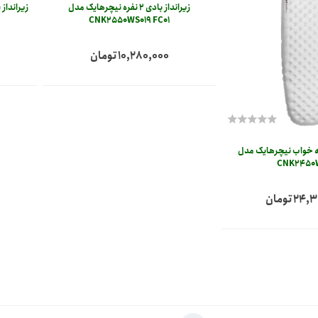
زیرانداز بادی 2 نفره نیچرهایک مدل
CNK2550WS019 FC01
10,280,000 تومان
سه خواب نیچرهایک‏ مدل
CNK2450‏
 تومان