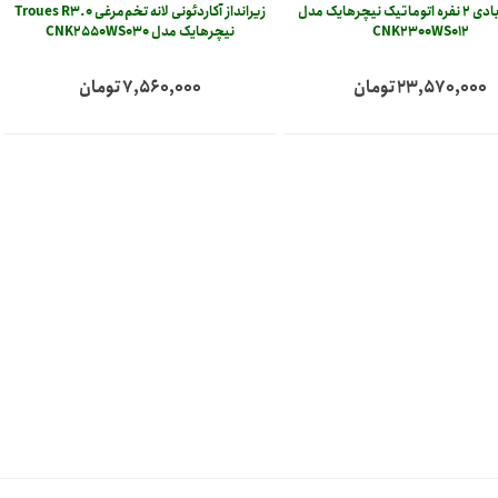
زیرانداز بادی 2 نفره اتوماتیک نیچرهایک مدل
زیرانداز آکاردئونی لانه تخم‌مرغی Troues R3.0
CNK2300WS012
نیچرهایک مدل CNK2550WS030
23,570,000 تومان
7,560,000 تومان