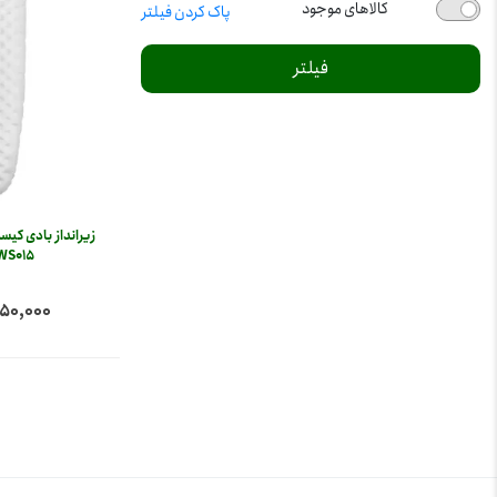
کالاهای موجود
پاک کردن فیلتر
فیلتر
زیرانداز بادی کی
WS015
24,350,000