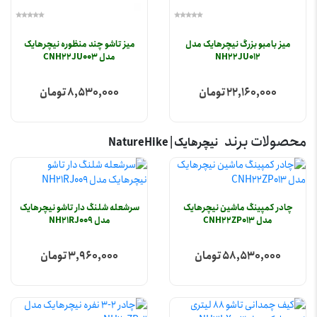
میز بامبو بزرگ نیچرهایک مدل
میز تاشو چند منظوره نیچرهایک
NH22JU012
مدل CNH22JU003
22,160,000 تومان
8,530,000 تومان
محصولات برند
نیچرهایک | NatureHike
چادر کمپینگ ماشین نیچرهایک
سرشعله شلنگ دار تاشو نیچرهایک
مدل CNH22ZP013
مدل NH21RJ009
58,530,000 تومان
3,960,000 تومان