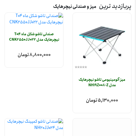
پربازدید ترین
میز و صندلی نیچرهایک
صندلی تاشو شکل ماه T04
نیچرهایک مدل CNK2550JJ022
8,800,000 تومان
میز آلومینیومی تاشو نیچرهایک
مدل NH19Z008-Z
5,130,000 تومان