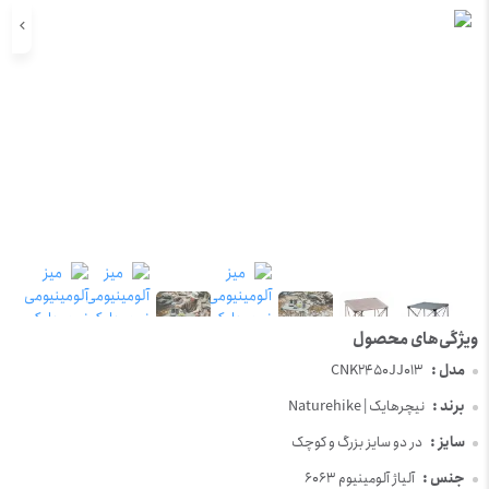
مدل :
CNK2450JJ013
برند :
نیچرهایک | Naturehike
سایز :
در دو سایز بزرگ و کوچک
جنس :
آلیاژ آلومینیوم 6063