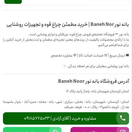
بانه نور Baneh Nor | خرید مطمئن چراغ قوه و تجهیزات روشنایی
بانه نور 🔦 فروشگاه تخصصی فروش چراغ قوه، نورافکن و لوازم روشنایی است.
ما با ارائه‌ی محصولات باکیفیت از برندهای معتبر، تجربه‌ای مطمئن و لذت‌بخش از خرید آنلاین را
برای شما فراهم می‌کنیم.
🚚 ارسال سریع | 💯 ضمانت اصالت کالا | 💬 مشاوره تخصصی
بانه نور؛ روشنایی مطمئن برای هر لحظه زندگی. ✨
آدرس فروشگاه بانه نور Baneh Noor
استان کردستان شهرستان بانه، پاساژ پانیذ پلاک 12
استان : کردستان - شهرستان : بانه - بخش : مرکزی - شهر : بانه - محله : حمزه آباد - بلوار ماموستا
هه ژار - کوچه دالاهو21 - پلاک : 0.0 - طبقه : همکف
مشاوره و خرید ( آقای آزادی ) 09185775023