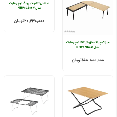
صندلی تاشو کمپینگ نیچرهایک
مدل NH20JJ024
20,230,000 تومان
میز کمپینگ ماژولار IGT نیچرهایک
مدل NH22NK001
158,800,000 تومان