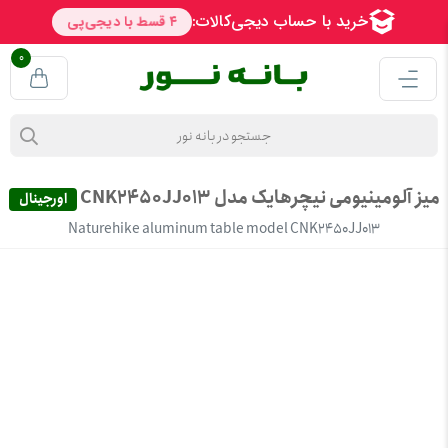
0
میز آلومینیومی نیچرهایک مدل CNK2450JJ013
اورجینال
Naturehike aluminum table model CNK2450JJ013