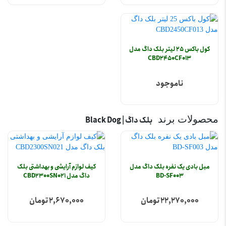
کول باکس 25 لیتر بلک داگ مدل
CBD2450CF013
ناموجود
محصولات برند
بلک داگ | Black Dog
مبل بادی یک نفره بلک داگ مدل
کیف لوازم آرایشی و بهداشتی بلک
BD-SF003
داگ مدل CBD2300SN021
22,270,000 تومان
2,670,000 تومان