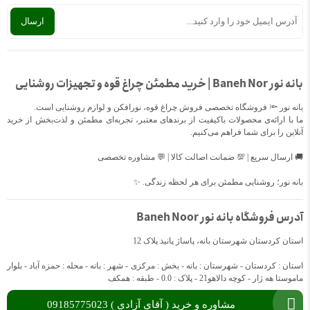
بانه نور Baneh Nor | خرید مطمئن چراغ قوه و تجهیزات روشنایی
بانه نور 🔦 فروشگاه تخصصی فروش چراغ قوه، نورافکن و لوازم روشنایی است.
ما با ارائه‌ی محصولات باکیفیت از برندهای معتبر، تجربه‌ای مطمئن و لذت‌بخش از خرید
آنلاین را برای شما فراهم می‌کنیم.
🚚 ارسال سریع | 💯 ضمانت اصالت کالا | 💬 مشاوره تخصصی
بانه نور؛ روشنایی مطمئن برای هر لحظه زندگی. ✨
آدرس فروشگاه بانه نور Baneh Noor
استان کردستان شهرستان بانه، پاساژ پانیذ پلاک 12
استان : کردستان - شهرستان : بانه - بخش : مرکزی - شهر : بانه - محله : حمزه آباد - بلوار
ماموستا هه ژار - کوچه دالاهو21 - پلاک : 0.0 - طبقه : همکف
مشاوره و خرید ( آقای آزادی ) 09185775023