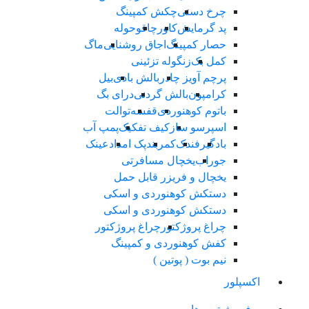
چرخ دستی
چکش کمپینگ
پد گرمایش
کاور
چاقو
حوله
حصار کمپینگ
اجاق روشنایی
ماگ
کمل بک
زنگوله تزئینی
پرچم آویز چادر
بالش بادی
بیل
کرامپون
بالش گردنی
درای بگ
باتوم کوهنوردی
قفسه
توالت
اسپرسو ساز
کیف تفکیک
پمپ آب
بادگیر
فندک
کمربند
پک امداد
عینک
جوراب
یخچال مسافرتی
یخچال و فریزر قابل حمل
دستکش کوهنوردی و اسکی
دستکش کوهنوردی و اسکی
چراغ پروژکتور
چراغ پروژکتور
کفش کوهنوردی و کمپینگ
نیم بوت ( پوتین )
اکسپلور