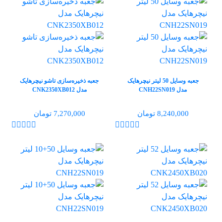
جعبه وسایل 50 لیتر نیچرهایک
جعبه ذخیره‌سازی تاشو نیچرهایک
مدل CNH22SN019
مدل CNK2350XB012
8,240,000 تومان
7,270,000 تومان