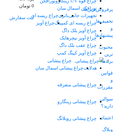
چراغ قوه UV زینگارو
نورافکن
0 تومان
نورافکن اسمال سان
پرفروش‌ترین‌ها
تجهیزات جانبی
باتری
چراغ ریسه ای
ثبت سفارش
تخفیف‌ها
چراغ ریسه ای کمپینگ
چراغ آویز
و
چراغ آویز بلک داگ
پیشنهادها
چراغ آویز نیچرهایک
چراغ عقب بلک داگ
محبوب
چراغ آویز کینگ کمپ
ترین
چراغ پیشانی
برندها
هدلایت
چراغ پیشانی اسمال سان
قوانین
و
چراغ پیشانی متفرقه
مقررات
سوالی
چراغ پیشانی زینگارو
دارید؟
اعتماد
چراغ پیشانی رویلانگ
وبلاگ