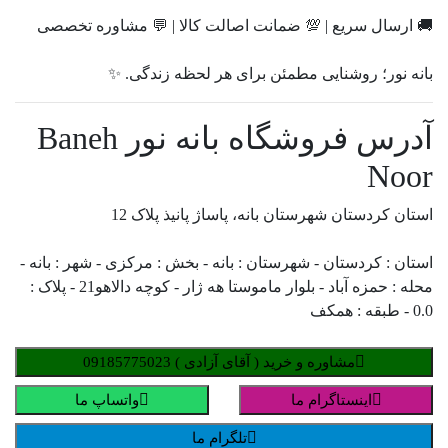
🚚 ارسال سریع | 💯 ضمانت اصالت کالا | 💬 مشاوره تخصصی
بانه نور؛ روشنایی مطمئن برای هر لحظه زندگی. ✨
آدرس فروشگاه بانه نور Baneh
Noor
استان کردستان شهرستان بانه، پاساژ پانیذ پلاک 12
استان : کردستان - شهرستان : بانه - بخش : مرکزی - شهر : بانه -
محله : حمزه آباد - بلوار ماموستا هه ژار - کوچه دالاهو21 - پلاک :
0.0 - طبقه : همکف
مشاوره و خرید ( آقای آزادی ) 09185775023
اینستاگرام ما
واتساپ ما
تلگرام ما