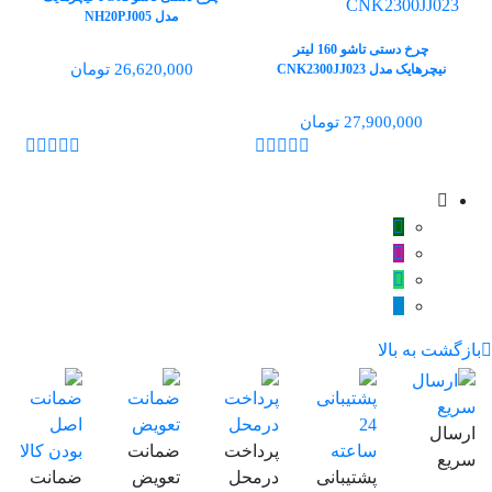
مدل NH20PJ005
چرخ دستی تاشو 160 لیتر
26,620,000 تومان
نیچرهایک مدل CNK2300JJ023
27,900,000 تومان
بازگشت به بالا
ارسال
پرداخت
ضمانت
سریع
پشتیبانی
درمحل
تعویض
ضمانت