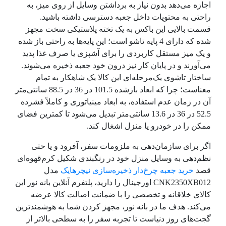
اجازه می‌دهد بدون نیاز به برداشتن وسایل از روی میز، به
راحتی به محتویات داخل جعبه دسترسی داشته باشید.
قسمت بالایی این باکس به یک تخته پلاستیکی سخت مجهز
شده که دارای 4 پایه تاشو است؛ این پایه‌ها به راحتی باز شده
و یک میز مستقل کاربردی را برای آشپزی یا صرف غذا پدید
می‌آورند و در پایان کار نیز درون خود جعبه ذخیره می‌شوند.
ساختار تاشوی یک‌مرحله‌ای این کالا یک شاهکار به تمام
معناست؛ چرا که ابعاد بازشده 101.5 در 36 در 88.5 سانتی‌متر
آن در زمان عدم استفاده، به ابعاد مینیاتوری و کاملاً فشرده
52.5 در 36 در 13.6 سانتی‌متر تبدیل می‌شود تا کمترین فضای
ممکن را در خودرو یا منزل اشغال کند.
اگر برای سازمان‌دهی به ملزومات سفر، آفرود و یا حتی
نظم‌دهی به وسایل منزل خود در رنگبندی شکیل کرم‌قهوه‌ای
قصد
خرید جعبه چرخ‌دار ذخیره‌سازی نیچرهایک
مدل
CNK2350XB012 اورجینال را دارید، پلتفرم آنلاین بانه نور این
کالای خلاقانه و تخصصی را با ضمانت اصالت کالا عرضه
می‌کند. هدف ما در بانه نور، مجهز کردن شما به هوشمندترین
گجت‌های روز دنیاست تا تجربه سفر را به سطحی بالاتر از