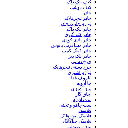
کیف بلک داگ
کیف دوشی
چادر
چادر نیچرهایک
لوازم جانبی چادر
چادر بلک داگ
چادر کله گاوی
چادر بادی کودی
چادر مسافرتی بابوس
چادر کینگ کمپ
چادر بلک دیر
چرخ دستی
چرخ دستی نیچرهایک
لوازم آشپزی
ظروف غذا
جا ادویه
میز آشپزی
اجاق گاز
ست ادویه
ست چاقو و تخته
فلاسک
فلاسک نیچرهایک
فلاسک جیاکانگ
میز و صندلی