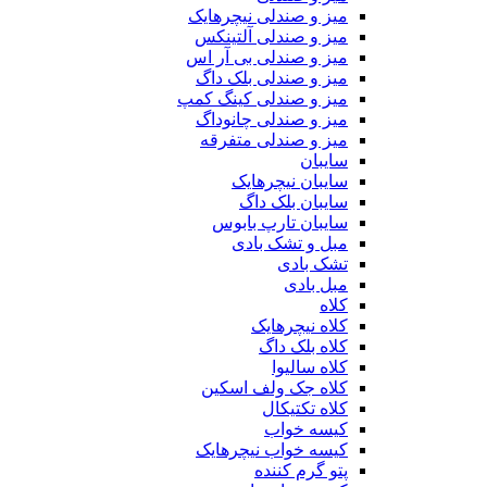
میز و صندلی نیچرهایک
میز و صندلی آلتینکس
میز و صندلی بی آر اس
میز و صندلی بلک داگ
میز و صندلی کینگ کمپ
میز و صندلی چانوداگ
میز و صندلی متفرقه
سایبان
سایبان نیچرهایک
سایبان بلک داگ
سایبان تارپ بابوس
مبل و تشک بادی
تشک بادی
مبل بادی
کلاه
کلاه نیچرهایک
کلاه بلک داگ
کلاه سالیوا
کلاه جک‌ ولف‌ اسکین
کلاه تکتیکال
کیسه خواب
کیسه خواب نیچرهایک
پتو گرم کننده