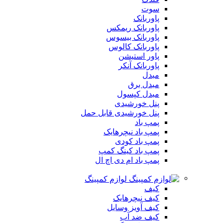
سوت
پاوربانک
پاوربانک ریمکس
پاوربانک بیسوس
پاوربانک کالوس
پاور استیشن
پاوربانک آنکر
مبدل
مبدل برق
مبدل کپسول
پنل خورشیدی
پنل خورشیدی قابل حمل
پمپ باد
پمپ باد نیچرهایک
پمپ باد کودی
پمپ باد کینگ کمپ
پمپ باد ام دی اچ ال
لوازم کمپینگ
کیف
کیف نیچرهایک
کیف آویز وسایل
کیف ضد آب