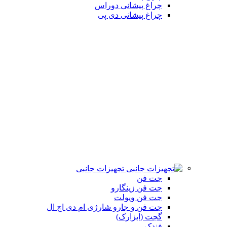
چراغ پیشانی دوراس
چراغ پیشانی دی پی
تجهیزات جانبی
جت فن
جت فن زینگارو
جت فن ویولت
جت فن و جارو شارژی ام دی اچ ال
گجت (ابزارک)
فندک