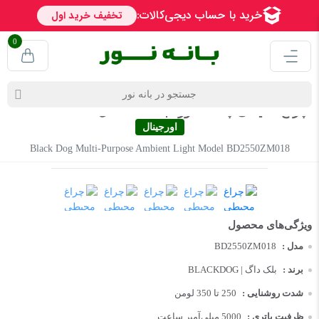
0
چراغ محیطی چند منظوره بلک داگ مدل BD2550ZM018
اورجینال
Black Dog Multi-Purpose Ambient Light Model BD2550ZM018
مدل :
BD2550ZM018
برند :
BLACKDOG | بلک داگ
شدت روشنایی :
250 تا 350 لومن
ظرفیت باتری :
5000 میلی‌آمپر ساعت