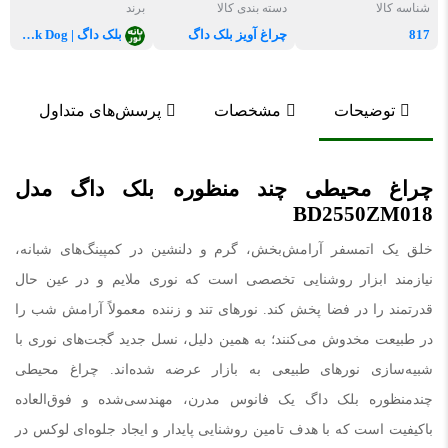
شناسه کالا
دسته بندی کالا
برند
817
چراغ آویز بلک داگ
بلک داگ | Black Dog
توضیحات
مشخصات
پرسش‌های متداول
چراغ محیطی چند منظوره بلک داگ مدل
BD2550ZM018
خلق یک اتمسفر آرامش‌بخش، گرم و دلنشین در کمپینگ‌های شبانه،
نیازمند ابزار روشنایی تخصصی است که نوری ملایم و در عین حال
قدرتمند را در فضا پخش کند. نورهای تند و زننده معمولاً آرامش شب را
در طبیعت مخدوش می‌کنند؛ به همین دلیل، نسل جدید گجت‌های نوری با
شبیه‌سازی نورهای طبیعی به بازار عرضه شده‌اند. چراغ محیطی
چندمنظوره بلک داگ یک فانوس مدرن، مهندسی‌شده و فوق‌العاده
باکیفیت است که با هدف تامین روشنایی پایدار و ایجاد جلوه‌ای لوکس در