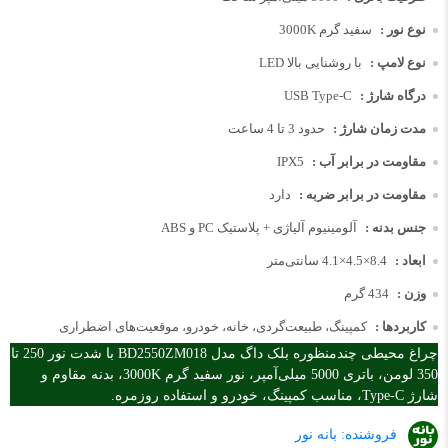
نوع نور :
سفید گرم 3000K
نوع لامپ :
LED با روشنایی بالا
درگاه شارژ :
USB Type-C
مدت زمان شارژ :
حدود 3 تا 4 ساعت
مقاومت در برابر آب :
IPX5
مقاومت در برابر ضربه :
دارد
جنس بدنه :
آلومینیوم آلیاژی + پلاستیک PC و ABS
ابعاد :
8.4×4.5×4.1 سانتی‌متر
وزن :
434 گرم
کاربردها :
کمپینگ، طبیعت‌گردی، خانه، خودرو، موقعیت‌های اضطراری
چراغ محیطی چندمنظوره بلک داگ مدل BD2550ZM018 با شدت نور 250 تا
350 لومن، باتری 5000 میلی‌آمپر، نور سفید گرم 3000K، بدنه مقاوم و
شارژ Type-C، مناسب کمپینگ، خودرو و استفاده روزمره.
فروشنده:
بانه نور