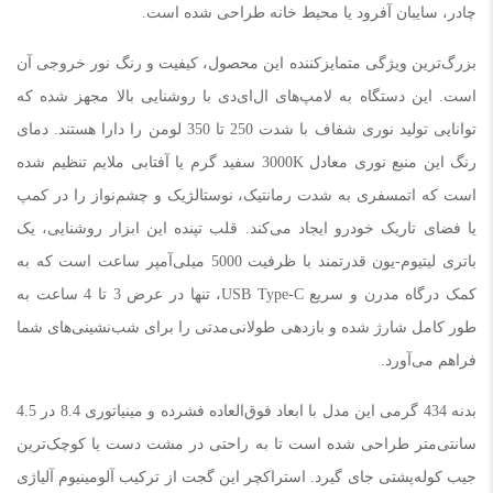
چادر، سایبان آفرود یا محیط خانه طراحی شده است.
بزرگ‌ترین ویژگی متمایزکننده این محصول، کیفیت و رنگ نور خروجی آن
است. این دستگاه به لامپ‌های ال‌ای‌دی با روشنایی بالا مجهز شده که
توانایی تولید نوری شفاف با شدت 250 تا 350 لومن را دارا هستند. دمای
رنگ این منبع نوری معادل 3000K سفید گرم یا آفتابی ملایم تنظیم شده
است که اتمسفری به شدت رمانتیک، نوستالژیک و چشم‌نواز را در کمپ
یا فضای تاریک خودرو ایجاد می‌کند. قلب تپنده این ابزار روشنایی، یک
باتری لیتیوم-یون قدرتمند با ظرفیت 5000 میلی‌آمپر ساعت است که به
کمک درگاه مدرن و سریع USB Type-C، تنها در عرض 3 تا 4 ساعت به
طور کامل شارژ شده و بازدهی طولانی‌مدتی را برای شب‌نشینی‌های شما
فراهم می‌آورد.
بدنه 434 گرمی این مدل با ابعاد فوق‌العاده فشرده و مینیاتوری 8.4 در 4.5
سانتی‌متر طراحی شده است تا به راحتی در مشت دست یا کوچک‌ترین
جیب کوله‌پشتی جای گیرد. استراکچر این گجت از ترکیب آلومینیوم آلیاژی