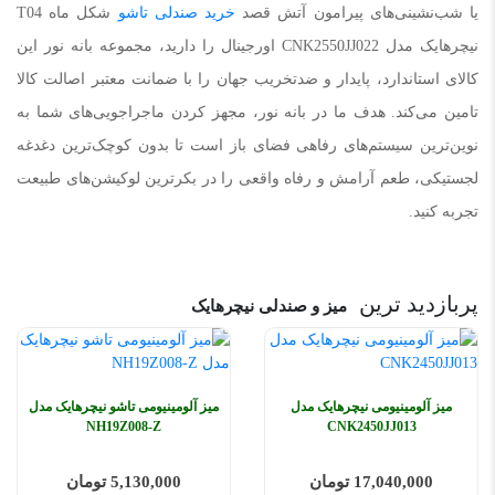
یا شب‌نشینی‌های پیرامون آتش قصد
خرید صندلی تاشو
شکل ماه T04
نیچرهایک مدل CNK2550JJ022 اورجینال را دارید، مجموعه بانه نور این
کالای استاندارد، پایدار و ضدتخریب جهان را با ضمانت معتبر اصالت کالا
تامین می‌کند. هدف ما در بانه نور، مجهز کردن ماجراجویی‌های شما به
نوین‌ترین سیستم‌های رفاهی فضای باز است تا بدون کوچک‌ترین دغدغه
لجستیکی، طعم آرامش و رفاه واقعی را در بکرترین لوکیشن‌های طبیعت
تجربه کنید.
پربازدید ترین
میز و صندلی نیچرهایک
میز آلومینیومی نیچرهایک مدل
میز آلومینیومی تاشو نیچرهایک مدل
NH19Z008-Z
CNK2450JJ013
17,040,000 تومان
5,130,000 تومان