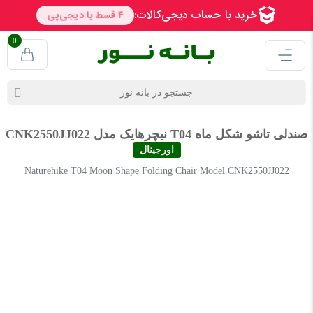
0
صندلی تاشو شکل ماه T04 نیچرهایک مدل CNK2550JJ022
اورجینال
Naturehike T04 Moon Shape Folding Chair Model CNK2550JJ022