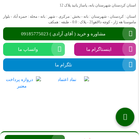
استان کردستان شهرستان بانه، پاساژ پانیذ پلاک 12
استان : کردستان - شهرستان : بانه - بخش : مرکزی - شهر : بانه - محله : حمزه آباد - بلوار
ماموستا هه ژار - کوچه دالاهو21 - پلاک : 0.0 - طبقه : همکف
مشاوره و خرید ( آقای آزادی ) 09185775023
اینستاگرام ما
واتساپ ما
تلگرام ما