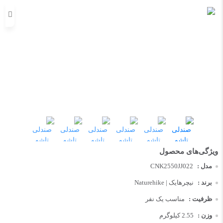
مدل :
CNK2550JJ022
برند :
نیچرهایک | Naturehike
ظرفیت :
مناسب یک نفر
وزن :
2.55 کیلوگرم