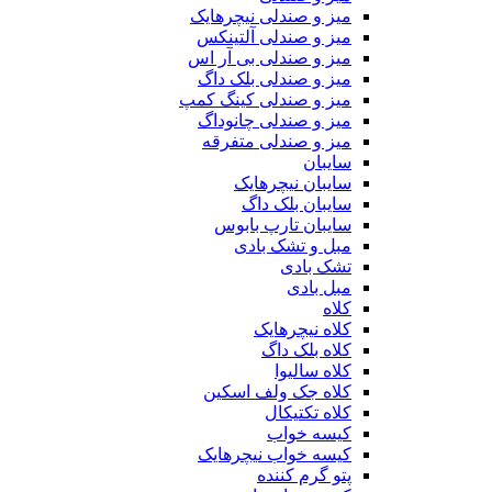
میز و صندلی نیچرهایک
میز و صندلی آلتینکس
میز و صندلی بی آر اس
میز و صندلی بلک داگ
میز و صندلی کینگ کمپ
میز و صندلی چانوداگ
میز و صندلی متفرقه
سایبان
سایبان نیچرهایک
سایبان بلک داگ
سایبان تارپ بابوس
مبل و تشک بادی
تشک بادی
مبل بادی
کلاه
کلاه نیچرهایک
کلاه بلک داگ
کلاه سالیوا
کلاه جک‌ ولف‌ اسکین
کلاه تکتیکال
کیسه خواب
کیسه خواب نیچرهایک
پتو گرم کننده