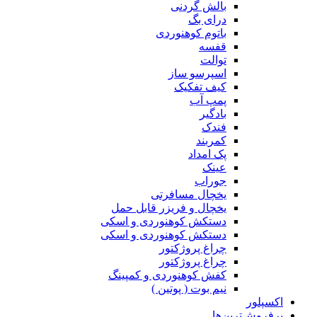
بالش گردنی
درای بگ
باتوم کوهنوردی
قفسه
توالت
اسپرسو ساز
کیف تفکیک
پمپ آب
بادگیر
فندک
کمربند
پک امداد
عینک
جوراب
یخچال مسافرتی
یخچال و فریزر قابل حمل
دستکش کوهنوردی و اسکی
دستکش کوهنوردی و اسکی
چراغ پروژکتور
چراغ پروژکتور
کفش کوهنوردی و کمپینگ
نیم بوت ( پوتین )
اکسپلور
پرفروش‌ترین‌ها