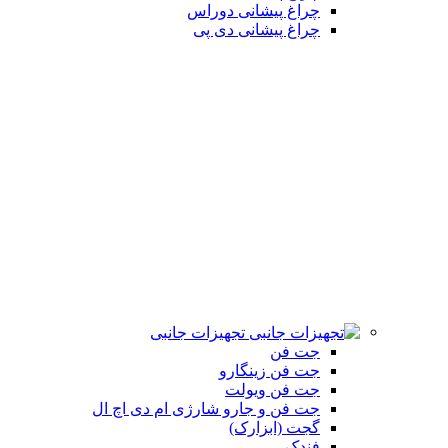
چراغ پیشانی دوراس
چراغ پیشانی دی پی
تجهیزات جانبی
جت فن
جت فن زینگارو
جت فن ویولت
جت فن و جارو شارژی ام دی اچ ال
گجت (ابزارک)
فندک