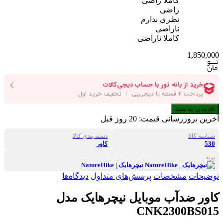
کاملا راضی
راضی
نظری ندارم
ناراضی
کاملا ناراضی
1,850,000
افزودن به سبد
آخرین بروزرسانی قیمت:
20 روز قبل
شناسه کالا
دسته بندی کالا
530
کاور
برند
نیچرهایک | NatureHike
توضیحات
مشخصات
پرسش‌های متداول
دیدگاه‌ها
کاور ضدآب موبایل نیچرهایک مدل
CNK2300BS015