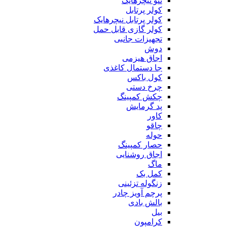
ننو نیچرهایک
کولر پرتابل
کولر پرتابل نیچرهایک
کولر گازی قابل حمل
تجهیزات جانبی
دوش
اجاق هیزمی
جا دستمال کاغذی
کول باکس
چرخ دستی
چکش کمپینگ
پد گرمایش
کاور
چاقو
حوله
حصار کمپینگ
اجاق روشنایی
ماگ
کمل بک
زنگوله تزئینی
پرچم آویز چادر
بالش بادی
بیل
کرامپون