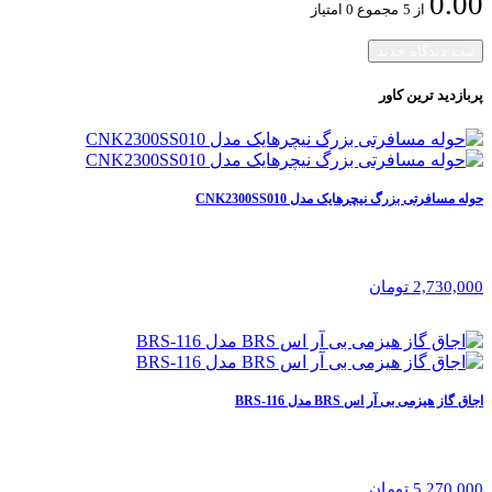
0.00
از 5
مجموع 0 امتیاز
ثبت دیدگاه جدید
پربازدید ترین
کاور
حوله مسافرتی بزرگ نیچرهایک مدل CNK2300SS010
2,730,000 تومان
اجاق گاز هیزمی بی آر اس BRS مدل BRS-116
5,270,000 تومان