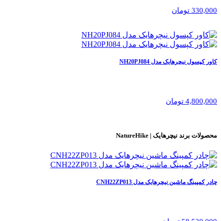
330,000 تومان
کاور کپسول نیچرهایک مدل NH20PJ084
4,800,000 تومان
محصولات برند
نیچرهایک | NatureHike
چادر کمپینگ ماشین نیچرهایک مدل CNH22ZP013