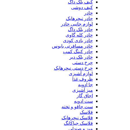
کیف بلک داگ
کیف دوشی
چادر
چادر نیچرهایک
لوازم جانبی چادر
چادر بلک داگ
چادر کله گاوی
چادر بادی کودی
چادر مسافرتی بابوس
چادر کینگ کمپ
چادر بلک دیر
چرخ دستی
چرخ دستی نیچرهایک
لوازم آشپزی
ظروف غذا
جا ادویه
میز آشپزی
اجاق گاز
ست ادویه
ست چاقو و تخته
فلاسک
فلاسک نیچرهایک
فلاسک جیاکانگ
میز و صندلی