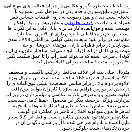
ثبت لحظات خاطره‌انگیز و عکاسی در جریان فعالیت‌های مهیج آبی،
آب‌نوردی، قایق‌سواری یا قدم زدن در سواحل شنی، همواره با
دغدغه آسیب دیدن و نفوذ رطوبت به درون قطعات حساس تلفن
همراه همراه است.
کیف محافظتی
و عایق پیش رو، یک راهکار
مهندسی‌شده و فوق‌العاده کارآمد برای پایان دادن به این نگرانی‌ها
است. این تجهیز محافظتی با برخورداری از بالاترین استاندارد
مقاومت در برابر نفوذ مایعات یعنی گواهی بین‌المللی IPX8، سدی
نفوذناپذیر در برابر قطرات باران، موج‌های خروشان و حتی
غوطه‌وری کامل در اعماق آب ایجاد می‌کند. ساختار عایق‌بندی آن به
گونه‌ای طراحی شده که می‌تواند فشار آب را تا عمق شگفت‌انگیز
50 متر و به مدت 5 ساعت متوالی کاملاً تحمل کند.
متریال اصلی بدنه این غلاف محافظ از ترکیب باکیفیت و منعطف
PVC و پلاستیک فشرده ABS ساخته شده است. این متریال ویژه
علاوه بر دوام بالا در برابر سایش، شفافیت اپتیکی فوق‌العاده‌ای را
در بخش لنز دوربین فراهم می‌سازد تا کاربران بتوانند بدون افت
کیفیت تصویر و با وضوحی بالا، به عکاسی و فیلم‌برداری در زیر آب
بپردازند. ویژگی برجسته دیگر این محصول، حفظ کامل حساسیت
لمسی صفحه‌نمایش است؛ به طوری که کار با منوها و پاسخ به
تماس‌ها بدون هیچ‌گونه اختلال یا تاخیر در عملکرد تاچ گوشی
امکان‌پذیر خواهد بود. همچنین مکانیزم بست و قفل این کالا بسیار
قابل اعتماد و بادوام طراحی شده تا از باز شدن ناگهانی آن در
جریان تکان‌های شدید جلوگیری شود.