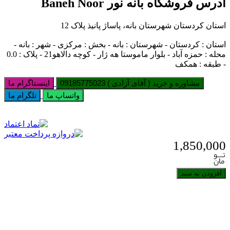
آدرس فروشگاه بانه نور Baneh Noor
استان کردستان شهرستان بانه، پاساژ پانیذ پلاک 12
استان : کردستان - شهرستان : بانه - بخش : مرکزی - شهر : بانه -
محله : حمزه آباد - بلوار ماموستا هه ژار - کوچه دالاهو21 - پلاک : 0.0
- طبقه : همکف
مشاوره و خرید ( آقای آزادی ) 09185775023
اینستاگرام ما
واتساپ ما
تلگرام ما
1,850,000
افزودن به سبد