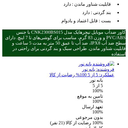
قابلیت شناور ماندن :
دارد
بند گردنی :
دارد
بست :
قابل اعتماد و بادوام
کاور ضدآب موبایل نیچرهایک مدل CNK2300BS015 با جنس
PVC/ABS و وزن 83 گرم، مناسب برای گوشی‌های تا 7 اینچ. دارای
سطح ضد آب IPX8، ضد آب تا عمق 50 متر به مدت 5 ساعت و
قابلیت شناور ماندن. طراحی سبک و بند گردنی برای راحتی در
استفاده
فروشنده:
بانه نور
عملکرد: 5 از 5
100% رضایت از کالا
بانه نور
5
از 5
100%
تامین به موقع
100%
تعهد ارسال
100%
بدون مرجوعی
100%
رضایت از کالا
(
21
نفر)