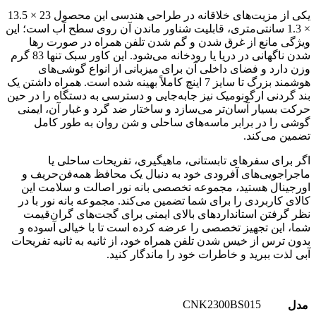
یکی از مزیت‌های خلاقانه در طراحی هندسی این محصول 23 × 13.5
× 1.3 سانتی‌متری، قابلیت شناور ماندن آن روی سطح آب است؛ این
ویژگی مانع از غرق شدن و گم شدن تلفن همراه در صورت رها
شدن ناگهانی در دریا یا رودخانه می‌شود. این کاور سبک تنها 83 گرم
وزن دارد و فضای داخلی آن برای میزبانی از انواع گوشی‌های
هوشمند بزرگ تا سایز 7 اینچ کاملاً بهینه شده است. همراه داشتن یک
بند گردنی ارگونومیک نیز جابه‌جایی و دسترسی به دستگاه را در حین
حرکت بسیار آسان‌تر می‌سازد و ساختار ضد گرد و غبار آن، ایمنی
گوشی را در برابر ماسه‌های ساحلی و شن روان به طور کامل
تضمین می‌کند.
اگر برای سفرهای تابستانی، ماهیگیری، تفریحات ساحلی یا
ماجراجویی‌های آفرودی خود به دنبال یک محافظ همه‌فن‌حریف و
اورجینال هستید، مجموعه تخصصی بانه نور اصالت و سلامت این
کالای کاربردی را برای شما تضمین می‌کند. مجموعه بانه نور با در
نظر گرفتن استانداردهای بالای ایمنی برای گجت‌های گران‌قیمت
شما، این تجهیز تخصصی را عرضه کرده است تا با خیالی آسوده و
بدون ترس از خیس شدن تلفن همراه خود، از ثانیه به ثانیه تفریحات
آبی لذت ببرید و خاطرات خود را ماندگار کنید.
CNK2300BS015
مدل