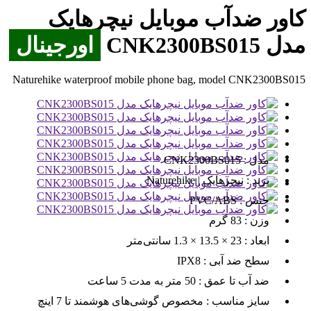
کاور ضدآب موبایل نیچرهایک
مدل CNK2300BS015
اورجینال
Naturehike waterproof mobile phone bag, model CNK2300BS015
مدل :
CNK2300BS015
برند :
نیچرهایک | Naturehike
جنس :
PVC/ABS
وزن :
83 گرم
ابعاد :
23 × 13.5 × 1.3 سانتی‌متر
سطح ضد آبی :
IPX8
ضد آب تا عمق :
50 متر به مدت 5 ساعت
سایز مناسب :
مخصوص گوشی‌های هوشمند تا 7 اینچ