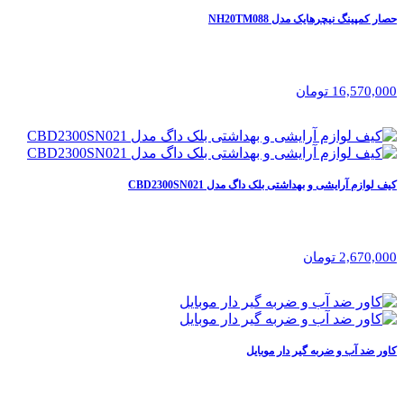
حصار کمپینگ نیچرهایک مدل NH20TM088
16,570,000 تومان
کیف لوازم آرایشی و بهداشتی بلک داگ مدل CBD2300SN021
2,670,000 تومان
کاور ضد آب و ضربه گیر دار موبایل