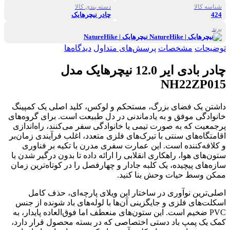
شناسه کالا
دسته بندی کالا
424
چادر نیچرهایک
برند
نیچرهایک | NatureHike
توضیحات
مشخصات
پرسش‌های متداول
دیدگاه‌ها
چادر بادی ایر 12.0 نیچرهایک مدل
NH22ZP015
داشتن یک فضای بزرگ، مستحکم و لوکس، کلید اصلی یک کمپینگ
خانوادگی موفق و به یادماندنی در دل طبیعت است. برای گروه‌های
پرجمعیت که به صورت تیمی یا خانوادگی سفر می‌کنند، راه‌اندازی
اقامتگاه‌های سنتی با تیرک‌های فلزی متعدد، اغلب فرآیندی زمان‌بر
و کلافه‌کننده است. این عمارت سفری مدرن با تکیه بر فناوری
ستون‌های هوا، راهکاری انقلابی را ارائه داده تا بدون درگیر شدن با
سازه‌های پیچیده، یک کلبه جادار و چهارفصل را در کوتاه‌ترین زمان
ممکن وسط حیات وحش بنا کنید.
اصلی‌ترین نوآوری در ساختار این ویلای پارچه‌ای، حذف کامل
اسکلت‌های فلزی و جایگزینی آن‌ها با لوله‌های باد شونده از جنس
PVC ضخیم است. این ستون‌های منعطف اما فوق‌العاده پایدار، به
کمک یک پمپ باد دستی اختصاصی که در بسته محصول قرار دارد،