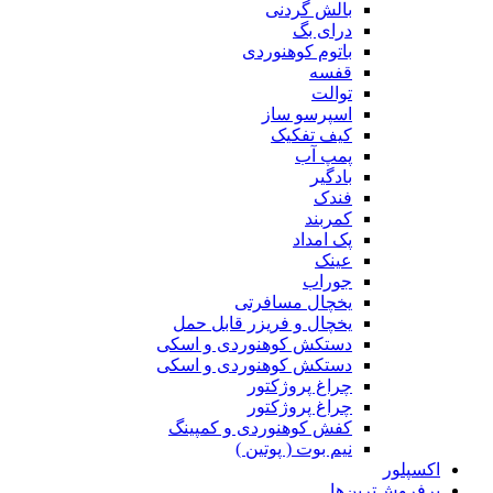
بالش گردنی
درای بگ
باتوم کوهنوردی
قفسه
توالت
اسپرسو ساز
کیف تفکیک
پمپ آب
بادگیر
فندک
کمربند
پک امداد
عینک
جوراب
یخچال مسافرتی
یخچال و فریزر قابل حمل
دستکش کوهنوردی و اسکی
دستکش کوهنوردی و اسکی
چراغ پروژکتور
چراغ پروژکتور
کفش کوهنوردی و کمپینگ
نیم بوت ( پوتین )
اکسپلور
پرفروش‌ترین‌ها