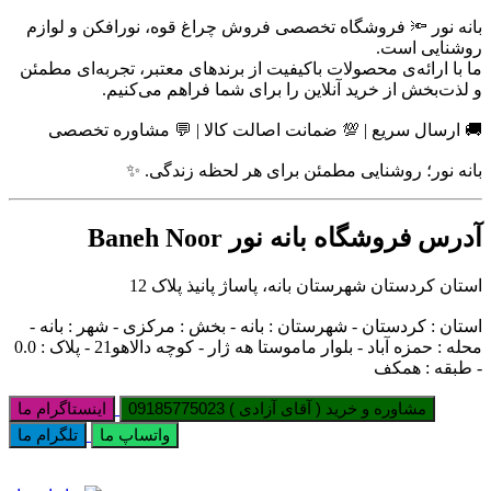
بانه نور 🔦 فروشگاه تخصصی فروش چراغ قوه، نورافکن و لوازم
روشنایی است.
ما با ارائه‌ی محصولات باکیفیت از برندهای معتبر، تجربه‌ای مطمئن
و لذت‌بخش از خرید آنلاین را برای شما فراهم می‌کنیم.
🚚 ارسال سریع | 💯 ضمانت اصالت کالا | 💬 مشاوره تخصصی
بانه نور؛ روشنایی مطمئن برای هر لحظه زندگی. ✨
آدرس فروشگاه بانه نور Baneh Noor
استان کردستان شهرستان بانه، پاساژ پانیذ پلاک 12
استان : کردستان - شهرستان : بانه - بخش : مرکزی - شهر : بانه -
محله : حمزه آباد - بلوار ماموستا هه ژار - کوچه دالاهو21 - پلاک : 0.0
- طبقه : همکف
مشاوره و خرید ( آقای آزادی ) 09185775023
اینستاگرام ما
واتساپ ما
تلگرام ما