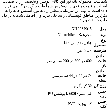
شماست. مجموعه بانه نور این کالای لوکس و تخصصی را با ضمانت
اصالت و قیمت واقعی در دسترس شما طبیعت‌گردان گرامی قرار
داده است. با تهیه این سرپناه بی‌نظیر از بانه نور، آسایش خانه را به
بکرترین مناطق کوهستانی و ساحلی ببرید و از اقامتی شاهانه در دل
طبیعت لذت ببرید.
NH22ZP015
مدل
برند
نیچرهایک | Naturehike
نوع
چادر بادی ایر 12.0
محصول
ظرفیت
4 تا 6 نفر
ابعاد در
حالت
400 در 300 در 200 سانتی‌متر
باز
ابعاد در
حالت
74 در 44 در 44 سانتی‌متر
بسته
وزن کل
30 کیلوگرم
جنس
پلی‌استر 600D با پوشش PU
رویه
جنس
کامپوزیت PVC
کف