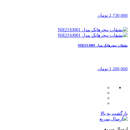
2,730,000 تومان
بشقاب نیچرهایک مدل NH21SJ001
1,200,000 تومان
بازگشت به بالا
ارسال سریع