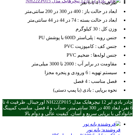
ظرفیت :
4 تا 6 نفر
ابعاد در حالت باز :
400 در 300 در 200 سانتی‌متر
ابعاد در حالت بسته :
74 در 44 در 44 سانتی‌متر
وزن کل :
30 کیلوگرم
جنس رویه :
پلی‌استر 600D با پوشش PU
جنس کف :
کامپوزیت PVC
جنس لوله‌ها :
PVC ضخیم
مقاومت در برابر آب :
2000 تا 3000 میلی‌متر
سیستم تهویه :
6 ورودی و پنجره مجزا
فصل مناسب :
4 فصل
نحوه برپایی :
بادی (با پمپ دستی)
چادر بادی ایر 12 نیچرهایک مدل NH22ZP015 اورجینال. ظرفیت 4 تا
6 نفر، ابعاد 400 در 300 سانتی‌متر، ضدآب و 4 فصل. مناسب کمپینگ
خانوادگی با برپایی سریع و آسان. کیفیت عالی و دوام بالا
فروشنده:
بانه نور