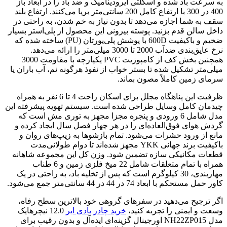
به سرعت باد شده و اسکلتی آیرودینامیک و ضد باد را در ابعاد باز
400 در 300 با ارتفاع کامل 200 سانتی‌متر برپا می‌کنند. ارتفاع بلند
سقف به شما اجازه می‌دهد تا بدون نیاز به خم شدن، به راحتی در
داخل سالن قدم بزنید. پوسته بیرونی این محصول از پلی‌استر بسیار
ضخیم و باکیفیت 600D با پوشش پلی‌یورتان (PU) ساخته شده که
نرخ عایق‌بندی ضدآب 2000 تا 3000 میلی‌متر را ارائه می‌دهد.
همچنین بخش کف از کامپوزیت PVC یکپارچه با مقاومت 3000
میلی‌متر تشکیل شده تا بستر خواب از نفوذ هرگونه نم، آب باران یا
سرمای زمین کاملاً مصون بماند.
ظرفیت این پناهگاه مجلل برای اسکان راحت 4 تا 6 نفر به همراه
چیدمان کامل وسایل طراحی شده است. سیستم تهویه پیشرفته این
مدل شامل 6 ورودی و پنجره مجزا مجهز به توری مش است که
گردش هوای فوق‌العاده‌ای را در هر چهار فصل سال ایجاد کرده و
مانع از ورود حشرات می‌شود. تمام بازشوها به زیپ‌های روان و
باکیفیت برند جهانی YKK مجهز شده‌اند تا دوام طولانی‌مدت
قطعات مکانیکی سازه تضمین شود. وزن کل این مجموعه شاهانه
همراه با تمام متعلقات شامل 22 میخ فلزی زمین و 6 طناب
مهاربندی، 30 کیلوگرم است که پس از تخلیه باد، به راحتی در یک
کاور حمل مستحکم با ابعاد 74 در 44 در 44 سانتی‌متر جمع می‌شود.
اگر ترجیح می‌دهید در سفرهای گروهی خود بالاترین سطح رفاه،
وسعت و ایمنی را تجربه کنید،
خرید چادر بادی ایر
12.0 نیچرهایک
مدل NH22ZP015 اورجینال گزینه‌ای ایده‌آل و بدون رقیب برای