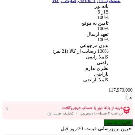
عملکرد: 5 از 5
100% رضایت از کالا
بانه نور
5
از 5
100%
تامین به موقع
100%
تعهد ارسال
100%
بدون مرجوعی
100%
رضایت از کالا
(
21
نفر)
کاملا راضی
راضی
نظری ندارم
ناراضی
کاملا ناراضی
117,970,000
افزودن به سبد
آخرین بروزرسانی قیمت:
20 روز قبل