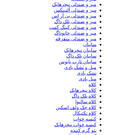
میز و صندلی نیچرهایک
میز و صندلی آلتینکس
میز و صندلی بی آر اس
میز و صندلی بلک داگ
میز و صندلی کینگ کمپ
میز و صندلی چانوداگ
میز و صندلی متفرقه
سایبان
سایبان نیچرهایک
سایبان بلک داگ
سایبان تارپ بابوس
مبل و تشک بادی
تشک بادی
مبل بادی
کلاه
کلاه نیچرهایک
کلاه بلک داگ
کلاه سالیوا
کلاه جک‌ ولف‌ اسکین
کلاه تکتیکال
کیسه خواب
کیسه خواب نیچرهایک
پتو گرم کننده