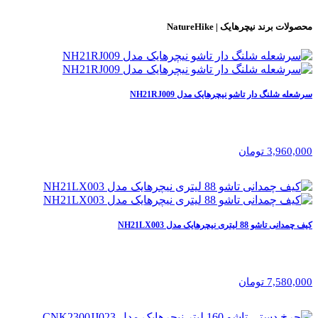
محصولات برند
نیچرهایک | NatureHike
سرشعله شلنگ دار تاشو نیچرهایک مدل NH21RJ009
3,960,000 تومان
کیف چمدانی تاشو 88 لیتری نیچرهایک مدل NH21LX003
7,580,000 تومان