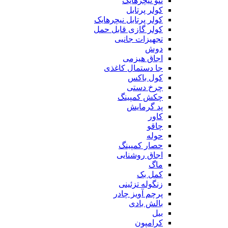
ننو نیچرهایک
کولر پرتابل
کولر پرتابل نیچرهایک
کولر گازی قابل حمل
تجهیزات جانبی
دوش
اجاق هیزمی
جا دستمال کاغذی
کول باکس
چرخ دستی
چکش کمپینگ
پد گرمایش
کاور
چاقو
حوله
حصار کمپینگ
اجاق روشنایی
ماگ
کمل بک
زنگوله تزئینی
پرچم آویز چادر
بالش بادی
بیل
کرامپون