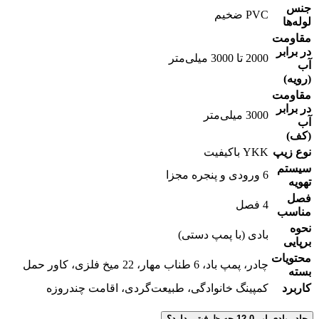
جنس
PVC ضخیم
لوله‌ها
مقاومت
در برابر
2000 تا 3000 میلی‌متر
آب
(رویه)
مقاومت
در برابر
3000 میلی‌متر
آب
(کف)
نوع زیپ
YKK باکیفیت
سیستم
6 ورودی و پنجره مجزا
تهویه
فصل
4 فصل
مناسب
نحوه
بادی (با پمپ دستی)
برپایی
محتویات
چادر، پمپ باد، 6 طناب مهار، 22 میخ فلزی، کاور حمل
بسته
کاربرد
کمپینگ خانوادگی، طبیعت‌گردی، اقامت چندروزه
چادر بادی ایر 12.0 چه ظرفیتی دارد؟