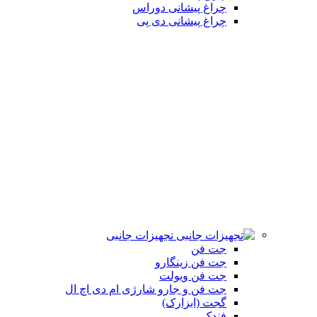
چراغ پیشانی دوراس
چراغ پیشانی دی پی
تجهیزات جانبی
جت فن
جت فن زینگارو
جت فن ویولت
جت فن و جارو شارژی ام دی اچ ال
گجت (ابزارک)
فندک