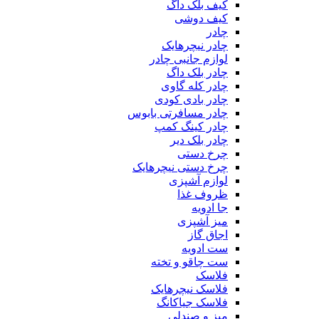
کیف بلک داگ
کیف دوشی
چادر
چادر نیچرهایک
لوازم جانبی چادر
چادر بلک داگ
چادر کله گاوی
چادر بادی کودی
چادر مسافرتی بابوس
چادر کینگ کمپ
چادر بلک دیر
چرخ دستی
چرخ دستی نیچرهایک
لوازم آشپزی
ظروف غذا
جا ادویه
میز آشپزی
اجاق گاز
ست ادویه
ست چاقو و تخته
فلاسک
فلاسک نیچرهایک
فلاسک جیاکانگ
میز و صندلی