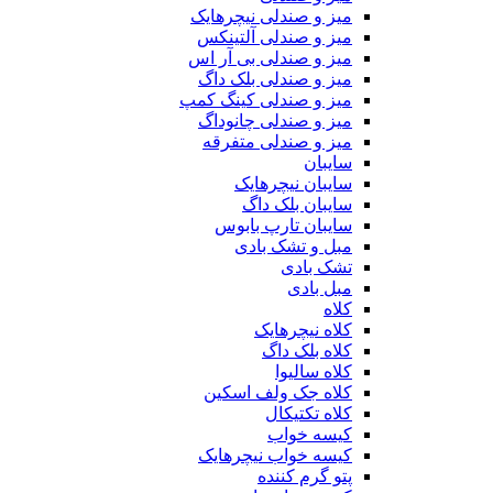
میز و صندلی نیچرهایک
میز و صندلی آلتینکس
میز و صندلی بی آر اس
میز و صندلی بلک داگ
میز و صندلی کینگ کمپ
میز و صندلی چانوداگ
میز و صندلی متفرقه
سایبان
سایبان نیچرهایک
سایبان بلک داگ
سایبان تارپ بابوس
مبل و تشک بادی
تشک بادی
مبل بادی
کلاه
کلاه نیچرهایک
کلاه بلک داگ
کلاه سالیوا
کلاه جک‌ ولف‌ اسکین
کلاه تکتیکال
کیسه خواب
کیسه خواب نیچرهایک
پتو گرم کننده