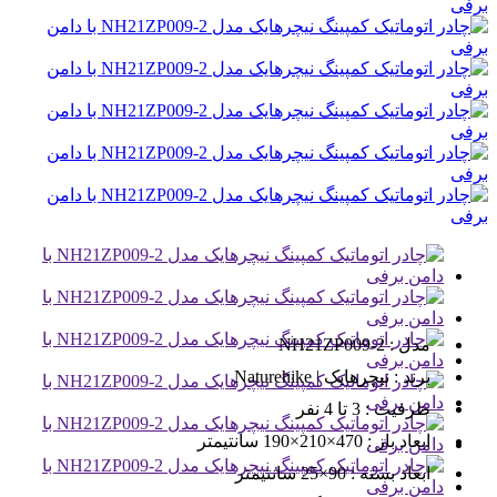
مدل :
NH21ZP009-2
برند :
نیچرهایک | Naturehike
ظرفیت :
3 تا 4 نفر
ابعاد باز :
470×210×190 سانتیمتر
ابعاد بسته :
90×25 سانتیمتر