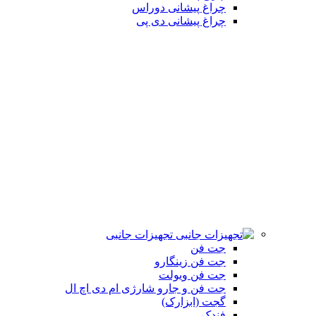
چراغ پیشانی دوراس
چراغ پیشانی دی پی
تجهیزات جانبی
جت فن
جت فن زینگارو
جت فن ویولت
جت فن و جارو شارژی ام دی اچ ال
گجت (ابزارک)
فندک