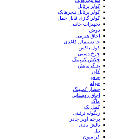
ننو نیچرهایک
کولر پرتابل
کولر پرتابل نیچرهایک
کولر گازی قابل حمل
تجهیزات جانبی
دوش
اجاق هیزمی
جا دستمال کاغذی
کول باکس
چرخ دستی
چکش کمپینگ
پد گرمایش
کاور
چاقو
حوله
حصار کمپینگ
اجاق روشنایی
ماگ
کمل بک
زنگوله تزئینی
پرچم آویز چادر
بالش بادی
بیل
کرامپون