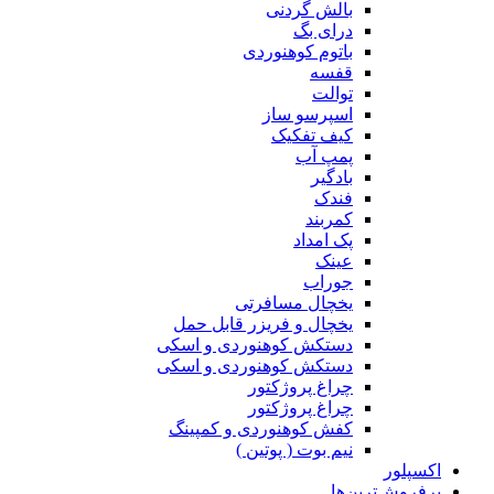
بالش گردنی
درای بگ
باتوم کوهنوردی
قفسه
توالت
اسپرسو ساز
کیف تفکیک
پمپ آب
بادگیر
فندک
کمربند
پک امداد
عینک
جوراب
یخچال مسافرتی
یخچال و فریزر قابل حمل
دستکش کوهنوردی و اسکی
دستکش کوهنوردی و اسکی
چراغ پروژکتور
چراغ پروژکتور
کفش کوهنوردی و کمپینگ
نیم بوت ( پوتین )
اکسپلور
پرفروش‌ترین‌ها