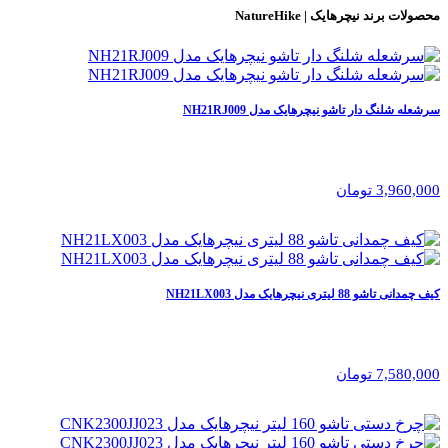
محصولات برند
نیچرهایک | NatureHike
سرشعله شلنگ دار تاشو نیچرهایک مدل NH21RJ009
3,960,000 تومان
کیف چمدانی تاشو 88 لیتری نیچرهایک مدل NH21LX003
7,580,000 تومان