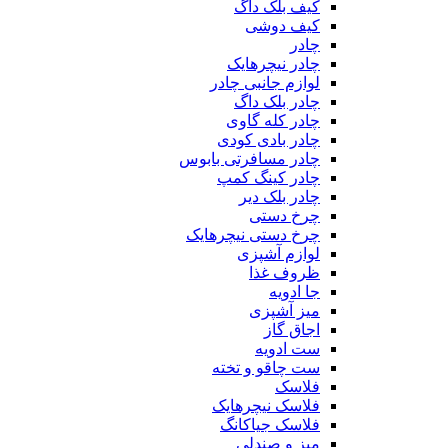
کیف بلک داگ
کیف دوشی
چادر
چادر نیچرهایک
لوازم جانبی چادر
چادر بلک داگ
چادر کله گاوی
چادر بادی کودی
چادر مسافرتی بابوس
چادر کینگ کمپ
چادر بلک دیر
چرخ دستی
چرخ دستی نیچرهایک
لوازم آشپزی
ظروف غذا
جا ادویه
میز آشپزی
اجاق گاز
ست ادویه
ست چاقو و تخته
فلاسک
فلاسک نیچرهایک
فلاسک جیاکانگ
میز و صندلی