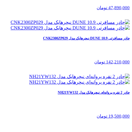
47,890,000 تومان
چادر مسافرتی 10.9 DUNE نیچرهایک مدل CNK2300ZP029
142,210,000 تومان
چادر 2 نفره پروانه‌ای نیچرهایک مدل NH21YW132
19,500,000 تومان