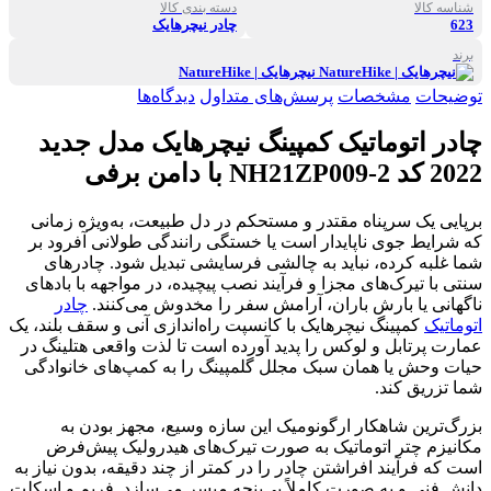
شناسه کالا
دسته بندی کالا
623
چادر نیچرهایک
برند
نیچرهایک | NatureHike
توضیحات
مشخصات
پرسش‌های متداول
دیدگاه‌ها
چادر اتوماتیک کمپینگ نیچرهایک مدل جدید
2022 کد NH21ZP009-2 با دامن برفی
برپایی یک سرپناه مقتدر و مستحکم در دل طبیعت، به‌ویژه زمانی
که شرایط جوی ناپایدار است یا خستگی رانندگی طولانی آفرود بر
شما غلبه کرده، نباید به چالشی فرسایشی تبدیل شود. چادرهای
سنتی با تیرک‌های مجزا و فرآیند نصب پیچیده، در مواجهه با بادهای
ناگهانی یا بارش باران، آرامش سفر را مخدوش می‌کنند.
چادر
اتوماتیک
کمپینگ نیچرهایک با کانسپت راه‌اندازی آنی و سقف بلند، یک
عمارت پرتابل و لوکس را پدید آورده است تا لذت واقعی هتلینگ در
حیات وحش یا همان سبک مجلل گلمپینگ را به کمپ‌های خانوادگی
شما تزریق کند.
بزرگ‌ترین شاهکار ارگونومیک این سازه وسیع، مجهز بودن به
مکانیزم چتر اتوماتیک به صورت تیرک‌های هیدرولیک پیش‌فرض
است که فرآیند افراشتن چادر را در کمتر از چند دقیقه، بدون نیاز به
دانش فنی و به صورت کاملاً بی‌پنجه میسر می‌سازد. فریم و اسکلت