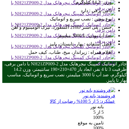
وزن :
14.2 کیلوگرم
دامن برفی :
دارد
نوع بستن :
نصب سریع و اتوماتیک
جنس :
پلی استر 210D آکسفورد، تیرک آلومینیوم و آهن
ضد آب بودن :
تا 3000 میلیمتر
فصل استفاده :
بهار، تابستان، پاییز
اقلام همراه :
زیرانداز، میخ، طناب، کیف حمل
چادر اتوماتیک کمپینگ نیچرهایک مدل NH21ZP009-2 با دامن برفی،
ظرفیت 3 تا 4 نفر، ابعاد باز 470×210×190 سانتیمتر، وزن 14.2
کیلوگرم، ضد آب تا 3000 میلیمتر، نصب سریع و اتوماتیک، مناسب
بهار تا پاییز.
فروشنده:
بانه نور
عملکرد: 5 از 5
100% رضایت از کالا
بانه نور
5
از 5
100%
تامین به موقع
100%