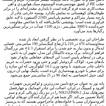
صلب کالا از تلفیق مهندسی‌شده آلومینیوم سبک هوانوردی و آهن
سخت‌کاری شده فرم گرفته است تا پایداری مقتدرانه‌ای را در برابر
طوفان‌های کوهستانی به نمایش بگذارد. پوسته خارجی چادر از
پارچه بسیار متراکم و ضخیم پلی‌استر 210D آکسفورد با لایه عایق
فرآوری شده است؛ پوششی تکامل‌یافته که با شاخص مقاومت
خیره‌کننده تا 3000 میلی‌متر ، دژی 100٪ ضدآب در برابر سنگین‌ترین
رگبارها پدید می‌آورد.
طراحان این برند تخصصی با در نظر گرفتن ابعاد باز شده
سخاوتمندانه 470 در 210 با ارتفاع کینگ‌سایز 190 سانتی‌متر، فضایی
ایده‌آل و بدون نیاز به خم شدن را برای استقرار 3 تا 4 نفر بزرگسال
فراهم کرده‌اند. برگ برنده تاکتیکال این مدل، تجهیز آن به دامن
برفی در لبه‌های پایینی است؛ این لایه‌های حفاظتی مانع از نفوذ
بادهای سرد، کولاک، گردوغبار کویر و حتی ورود حشرات به حریم
داخلی چادر می‌شوند. با وجود وزن 14.2 کیلوگرمی که این سازه را
برای سفر با خودرو بهینه‌سازی کرده است، پکینگ نهایی آن درون
کیف حمل اختصاصی به ابعاد 90 در 25 سانتی‌متر جمع می‌شود.
بانه نور به عنوان مرجع تامین مدرن‌ترین و لوکس‌ترین تجهیزات
آفرود و کمپینگ در ایران، اصالت این چادر اتوماتیک و چهارفصل
نیچرهایک مدل NH21ZP009-2 را در دو رنگ ژورنالی کرم و سبز
کاملاً تضمین می‌کند. اگر شما هم از برگزارکنندگان تورهای لوکس،
آفرودسواران تیمی یا خانواده‌های ماجراجویی هستید که به پرستیژ
چیدمان کمپ، امنیت مطلق در برابر عوامل جوی و سرعت عمل در