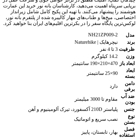
برپایی سرپناه اهمیت می‌دهید، کارشناسان بانه نور خرید این عمارت
هوشمند را پیشنهاد می‌کنند. با تهیه این پکیج کامل شامل زیرانداز
اختصاصی، میخ‌ها و طناب‌های مهار کالیبره شده از پلتفرم بانه نور،
لوکس‌ترین پایگاه سفر را در بکرترین اقلیم‌های ایران بنا خواهید کرد.
NH21ZP009-2
مدل
برند
نیچرهایک | Naturehike
ظرفیت
3 تا 4 نفر
وزن
14.2 کیلوگرم
ابعاد باز
470×210×190 سانتیمتر
ابعاد
90×25 سانتیمتر
بسته
دامن
دارد
برفی
ضد آب
مقاوم تا 3000 میلیمتر
بودن
جنس
پلیاستر 210D آکسفورد، تیرک آلومینیوم و آهن
نوع
نصب سریع و اتوماتیک
بستن
فصل
بهار، تابستان، پاییز
استفاده