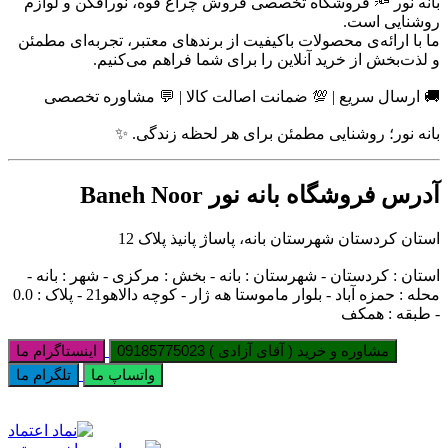
بانه نور 🔦 فروشگاه تخصصی فروش چراغ قوه، نورافکن و لوازم
روشنایی است.
ما با ارائه‌ی محصولات باکیفیت از برندهای معتبر، تجربه‌ای مطمئن
و لذت‌بخش از خرید آنلاین را برای شما فراهم می‌کنیم.
🚚 ارسال سریع | 💯 ضمانت اصالت کالا | 💬 مشاوره تخصصی
بانه نور؛ روشنایی مطمئن برای هر لحظه زندگی. ✨
آدرس فروشگاه بانه نور Baneh Noor
استان کردستان شهرستان بانه، پاساژ پانیذ پلاک 12
استان : کردستان - شهرستان : بانه - بخش : مرکزی - شهر : بانه -
محله : حمزه آباد - بلوار ماموستا هه ژار - کوچه دالاهو21 - پلاک : 0.0
- طبقه : همکف
مشاوره و خرید ( آقای آزادی ) 09185775023
اینستاگرام ما
واتساپ ما
تلگرام ما