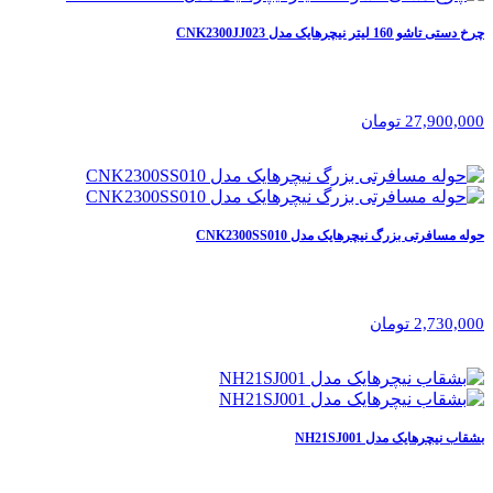
چرخ دستی تاشو 160 لیتر نیچرهایک مدل CNK2300JJ023
27,900,000 تومان
حوله مسافرتی بزرگ نیچرهایک مدل CNK2300SS010
2,730,000 تومان
بشقاب نیچرهایک مدل NH21SJ001