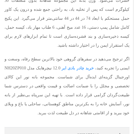
حشرات می‌شود. وزن بدنه این مجموعه شاهانه بدون متعلقات 30
کیلوگرم است که پس از تخلیه باد، به راحتی جمع شده و درون یک کاور
حمل مستحکم با ابعاد 74 در 44 در 44 سانتی‌متر قرار می‌گیرد. این پکیج
کامل شامل پمپ دستی، 16 عدد میخ آهنی، 6 طناب مهار باد، کیسه حمل،
کیسه ذخیره‌سازی و بند فشرده‌سازی است تا تمام ابزارهای لازم برای
یک استقرار ایمن را در اختیار داشته باشید.
اگر ترجیح می‌دهید در سفرهای گروهی خود بالاترین سطح رفاه، وسعت و
ایمنی را تجربه کنید،
خرید چادر بادی ایر
12.0 نیچرهایک مدل NH20ZP010
اورجینال گزینه‌ای ایده‌آل برای شماست. مجموعه بانه نور این کالای
تخصصی و مجلل را با ضمانت اصالت و قیمت واقعی در دسترس شما
طبیعت‌گردان گرامی قرار داده است. با تهیه این سرپناه بی‌نظیر از بانه
نور، آسایش خانه را به بکرترین مناطق کوهستانی، ساحلی یا باغ و ویلای
خود ببرید و از اقامتی شاهانه در دل طبیعت لذت ببرید.