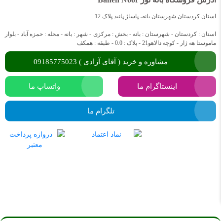
استان کردستان شهرستان بانه، پاساژ پانیذ پلاک 12
استان : کردستان - شهرستان : بانه - بخش : مرکزی - شهر : بانه - محله : حمزه آباد - بلوار
ماموستا هه ژار - کوچه دالاهو21 - پلاک : 0.0 - طبقه : همکف
مشاوره و خرید ( آقای آزادی ) 09185775023
اینستاگرام ما
واتساپ ما
تلگرام ما