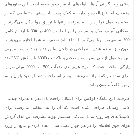
سنتی و جایگزینی آن‌ها با لوله‌های باد شونده و ضخیم است. این ستون‌های
منعطف اما فوق‌العاده پایدار، به کمک پمپ باد دستی اختصاصی که در
بسته محصول قرار دارد، به سرعت و تنها با تزریق هوا شکل می‌گیرند و
اسکلتی آیرودینامیک و ضد باد را در ابعاد باز 400 در 300 با ارتفاع کامل
200 سانتی‌متر برپا می‌کنند. ارتفاع بلند سقف به شما اجازه می‌دهد تا
بدون نیاز به خم شدن، به راحتی در داخل سالن قدم بزنید. پوسته بیرونی
این محصول از پلی‌استر بسیار ضخیم و باکیفیت 600D با روکش PVC ضد
پارگی ساخته شده که نرخ عایق‌بندی ضدآب 1500 تا 2000 میلی‌متر را
برای سقف و کف ارائه می‌دهد تا بستر استراحت شما از نفوذ باران یا نم
زمین کاملاً مصون بماند.
ظرفیت این پناهگاه لوکس برای اسکان راحت تا 8 نفر به همراه چیدمان
کامل وسایل طراحی شده است که آن را به انتخابی بی‌رقیب برای
کمپینگ‌های چندروزه تبدیل می‌کند. سیستم تهویه پیشرفته این مدل گردش
هوای فوق‌العاده‌ای را در هر چهار فصل سال ایجاد کرده و مانع از ورود