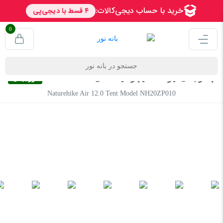
0
چادر بادی ایر 12.0 نیچرهایک مدل NH20ZP010
اورجینال
Naturehike Air 12.0 Tent Model NH20ZP010