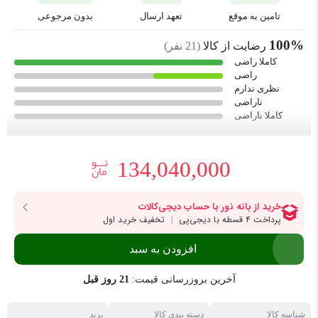
تامین به موقع
تعهد ارسال
بدون مرجوعی
100%
رضایت از کالا
(
21
نفر)
کاملا راضی
راضی
نظری ندارم
ناراضی
کاملا ناراضی
134,040,000
افزودن به سبد
آخرین بروزرسانی قیمت:
21 روز قبل
شناسه کالا
دسته بندی کالا
برند