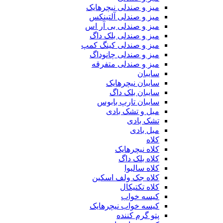
میز و صندلی نیچرهایک
میز و صندلی آلتینکس
میز و صندلی بی آر اس
میز و صندلی بلک داگ
میز و صندلی کینگ کمپ
میز و صندلی چانوداگ
میز و صندلی متفرقه
سایبان
سایبان نیچرهایک
سایبان بلک داگ
سایبان تارپ بابوس
مبل و تشک بادی
تشک بادی
مبل بادی
کلاه
کلاه نیچرهایک
کلاه بلک داگ
کلاه سالیوا
کلاه جک‌ ولف‌ اسکین
کلاه تکتیکال
کیسه خواب
کیسه خواب نیچرهایک
پتو گرم کننده