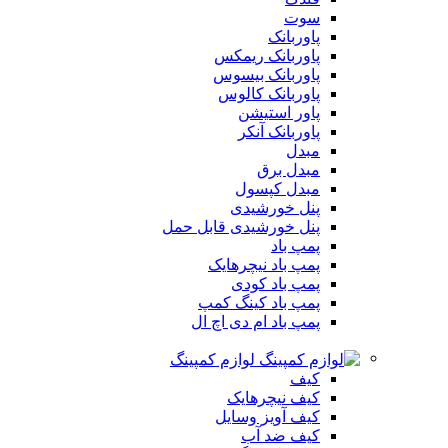
سوت
پاوربانک
پاوربانک ریمکس
پاوربانک بیسوس
پاوربانک کالوس
پاور استیشن
پاوربانک آنکر
مبدل
مبدل برق
مبدل کپسول
پنل خورشیدی
پنل خورشیدی قابل حمل
پمپ باد
پمپ باد نیچرهایک
پمپ باد کودی
پمپ باد کینگ کمپ
پمپ باد ام دی اچ ال
لوازم کمپینگ
کیف
کیف نیچرهایک
کیف آویز وسایل
کیف ضد آب