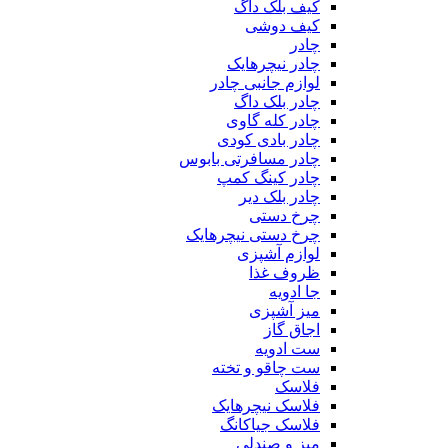
کیف بلک داگ
کیف دوشی
چادر
چادر نیچرهایک
لوازم جانبی چادر
چادر بلک داگ
چادر کله گاوی
چادر بادی کودی
چادر مسافرتی بابوس
چادر کینگ کمپ
چادر بلک دیر
چرخ دستی
چرخ دستی نیچرهایک
لوازم آشپزی
ظروف غذا
جا ادویه
میز آشپزی
اجاق گاز
ست ادویه
ست چاقو و تخته
فلاسک
فلاسک نیچرهایک
فلاسک جیاکانگ
میز و صندلی