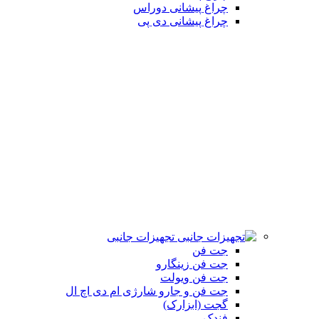
چراغ پیشانی دوراس
چراغ پیشانی دی پی
تجهیزات جانبی
جت فن
جت فن زینگارو
جت فن ویولت
جت فن و جارو شارژی ام دی اچ ال
گجت (ابزارک)
فندک