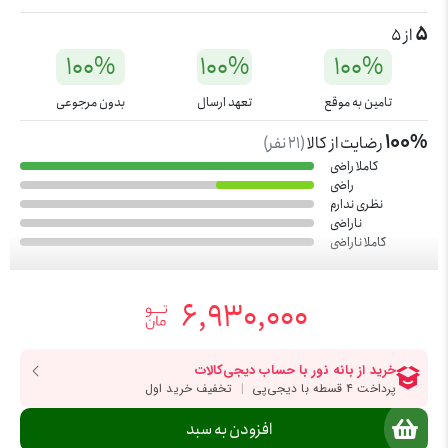
5
از 5
100%
100%
100%
تامین به موقع
تعهد ارسال
بدون مرجوعی
100%
رضایت از کالا
(
21
نفر)
کاملا راضی
راضی
نظری ندارم
ناراضی
کاملا ناراضی
6,930,000
افزودن به سبد