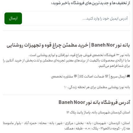
از تخفیف‌ها و جدیدترین‌های فروشگاه باخبر شوید:
بانه نور Baneh Nor | خرید مطمئن چراغ قوه و تجهیزات روشنایی
بانه نور 🔦 فروشگاه تخصصی فروش چراغ قوه، نورافکن و لوازم روشنایی است.
ما با ارائه‌ی محصولات باکیفیت از برندهای معتبر، تجربه‌ای مطمئن و لذت‌بخش از خرید آنلاین را
برای شما فراهم می‌کنیم.
🚚 ارسال سریع | 💯 ضمانت اصالت کالا | 💬 مشاوره تخصصی
بانه نور؛ روشنایی مطمئن برای هر لحظه زندگی. ✨
آدرس فروشگاه بانه نور Baneh Noor
استان کردستان شهرستان بانه، پاساژ پانیذ پلاک 12
استان : کردستان - شهرستان : بانه - بخش : مرکزی - شهر : بانه - محله : حمزه آباد - بلوار ماموستا
هه ژار - کوچه دالاهو21 - پلاک : 0.0 - طبقه : همکف