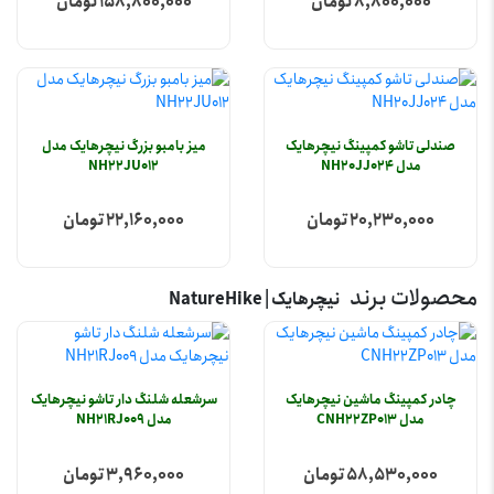
8,800,000 تومان
158,800,000 تومان
صندلی تاشو کمپینگ نیچرهایک
میز بامبو بزرگ نیچرهایک مدل
مدل NH20JJ024
NH22JU012
20,230,000 تومان
22,160,000 تومان
محصولات برند
نیچرهایک | NatureHike
چادر کمپینگ ماشین نیچرهایک
سرشعله شلنگ دار تاشو نیچرهایک
مدل CNH22ZP013
مدل NH21RJ009
58,530,000 تومان
3,960,000 تومان