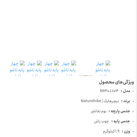
مدل :
NH20JJ014
برند :
نیچرهایک | Naturehike
جنس پارچه :
بوم نقاشی
جنس پایه :
چوب راش
وزن :
1.9 کیلوگرم