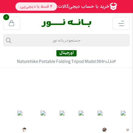
0
چهار پایه تاشو قابل حمل نیچرهایک مدل NH20JJ014
اورجینال
Naturehike Portable Folding Tripod Model NH20JJ014