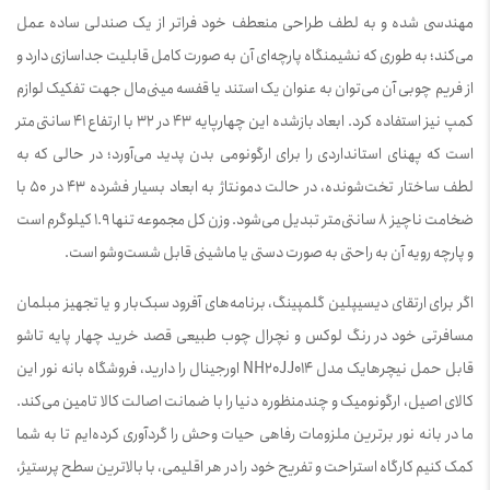
مهندسی شده و به لطف طراحی منعطف خود فراتر از یک صندلی ساده عمل
می‌کند؛ به طوری که نشیمنگاه پارچه‌ای آن به صورت کامل قابلیت جداسازی دارد و
از فریم چوبی آن می‌توان به عنوان یک استند یا قفسه مینی‌مال جهت تفکیک لوازم
کمپ نیز استفاده کرد. ابعاد بازشده این چهارپایه 43 در 32 با ارتفاع 41 سانتی‌متر
است که پهنای استانداردی را برای ارگونومی بدن پدید می‌آورد؛ در حالی که به
لطف ساختار تخت‌شونده، در حالت دمونتاژ به ابعاد بسیار فشرده 43 در 50 با
ضخامت ناچیز 8 سانتی‌متر تبدیل می‌شود. وزن کل مجموعه تنها 1.9 کیلوگرم است
و پارچه رویه آن به راحتی به صورت دستی یا ماشینی قابل شست‌وشو است.
اگر برای ارتقای دیسیپلین گلمپینگ، برنامه‌های آفرود سبک‌بار و یا تجهیز مبلمان
مسافرتی خود در رنگ لوکس و نچرال چوب طبیعی قصد خرید چهار پایه تاشو
قابل حمل نیچرهایک مدل NH20JJ014 اورجینال را دارید، فروشگاه بانه نور این
کالای اصیل، ارگونومیک و چندمنظوره دنیا را با ضمانت اصالت کالا تامین می‌کند.
ما در بانه نور برترین ملزومات رفاهی حیات وحش را گردآوری کرده‌ایم تا به شما
کمک کنیم کارگاه استراحت و تفریح خود را در هر اقلیمی، با بالاترین سطح پرستیژ،