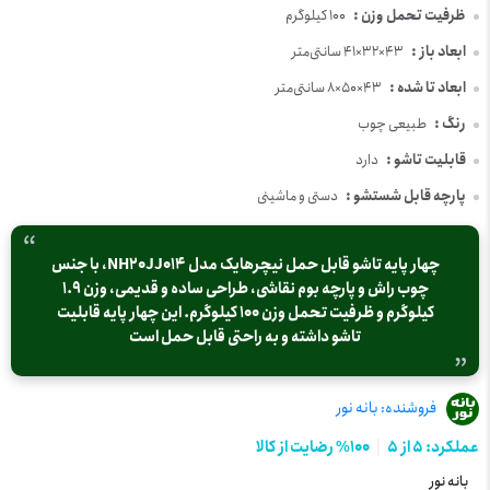
ظرفیت تحمل وزن :
100 کیلوگرم
ابعاد باز :
43×32×41 سانتی‌متر
ابعاد تا شده :
43×50×8 سانتی‌متر
رنگ :
طبیعی چوب
قابلیت تاشو :
دارد
پارچه قابل شستشو :
دستی و ماشینی
چهار پایه تاشو قابل حمل نیچرهایک مدل NH20JJ014، با جنس
چوب راش و پارچه بوم نقاشی، طراحی ساده و قدیمی، وزن 1.9
کیلوگرم و ظرفیت تحمل وزن 100 کیلوگرم. این چهار پایه قابلیت
تاشو داشته و به راحتی قابل حمل است
فروشنده:
بانه نور
عملکرد: 5 از 5
100% رضایت از کالا
بانه نور