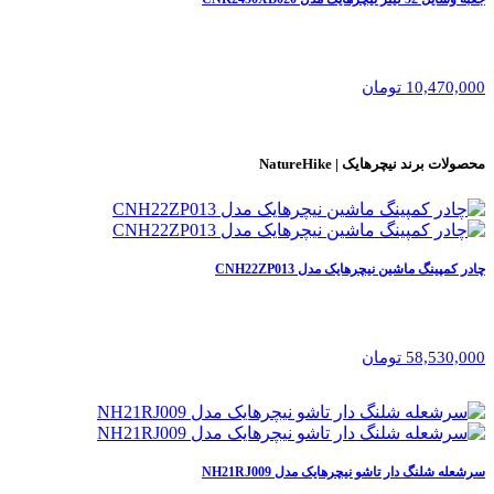
10,470,000 تومان
محصولات برند
نیچرهایک | NatureHike
چادر کمپینگ ماشین نیچرهایک مدل CNH22ZP013
58,530,000 تومان
سرشعله شلنگ دار تاشو نیچرهایک مدل NH21RJ009