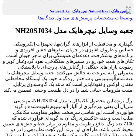
برند
نیچرهایک | NatureHike
توضیحات
مشخصات
پرسش‌های متداول
دیدگاه‌ها
جعبه وسایل نیچرهایک مدل NH20SJ034
نگهداری و محافظت از ابزارهای گران‌بها، تجهیزات الکترونیکی
حساس و ظروف آشپزی در جریان سفرهای خشن آفرودی و
برنامه‌های بوشکرفت، دغدغه‌ای همیشگی برای ماجراجویان است.
تکان‌های شدید خودرو در مسیرهای سنگلاخی، نفوذ گردوغبار کویر و
رطوبت باران‌های جنگلی، ارگانایزرهای پارچه‌ای یا پلاستیکی
معمولی را به سرعت به چالش می‌کشد. جعبه وسایل نیچرهایک با
بدنه تمام‌آلومینیومی و ساختار زره‌گونه خود، یک ایستگاه محافظتی
مقتدر، لوکس و نفوذناپذیر است که مانند یک گاوصندوق پرتابل،
امنیت ملزومات حیاتی شما را در دل طبیعت وحشی تضمین می‌کند.
برگ برنده این محصول تاکتیکال با مدل NH20SJ034، مهندسی
متریال آن یعنی بهره‌گیری از آلیاژ آلومینیوم تقویت‌شده و گرید
هوانوردی است. این شاسی سرسخت مظهر مقاومت مکانیکی
صلب است و بدنه خاکستری‌رنگ آن به گونه‌ای فرآوری شده که
100٪ ضد زنگ، دافع رطوبت و مقاوم در برابر خط‌ و خش‌های عمیق
محیط کمپ باشد. طراحان این برند، این گجت نظم‌دهی را در دو
ظرفیت 30 و 50 لیتری کالیبره کرده‌اند؛ نسخه 30 لیتری با وزن 3.6