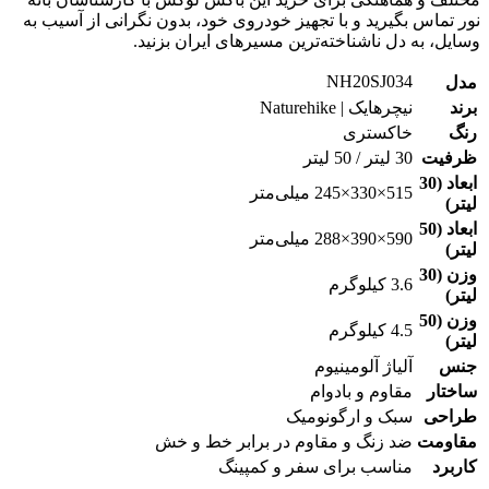
نور تماس بگیرید و با تجهیز خودروی خود، بدون نگرانی از آسیب به
وسایل، به دل ناشناخته‌ترین مسیرهای ایران بزنید.
NH20SJ034
مدل
برند
نیچرهایک | Naturehike
رنگ
خاکستری
ظرفیت
30 لیتر / 50 لیتر
ابعاد (30
515×330×245 میلی‌متر
لیتر)
ابعاد (50
590×390×288 میلی‌متر
لیتر)
وزن (30
3.6 کیلوگرم
لیتر)
وزن (50
4.5 کیلوگرم
لیتر)
جنس
آلیاژ آلومینیوم
ساختار
مقاوم و بادوام
طراحی
سبک و ارگونومیک
مقاومت
ضد زنگ و مقاوم در برابر خط و خش
کاربرد
مناسب برای سفر و کمپینگ