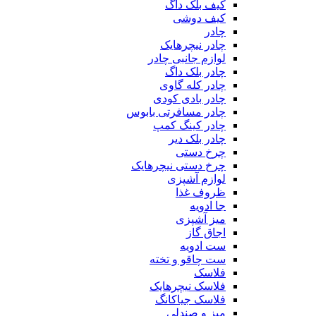
کیف بلک داگ
کیف دوشی
چادر
چادر نیچرهایک
لوازم جانبی چادر
چادر بلک داگ
چادر کله گاوی
چادر بادی کودی
چادر مسافرتی بابوس
چادر کینگ کمپ
چادر بلک دیر
چرخ دستی
چرخ دستی نیچرهایک
لوازم آشپزی
ظروف غذا
جا ادویه
میز آشپزی
اجاق گاز
ست ادویه
ست چاقو و تخته
فلاسک
فلاسک نیچرهایک
فلاسک جیاکانگ
میز و صندلی