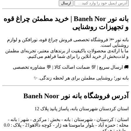
بانه نور Baneh Nor | خرید مطمئن چراغ قوه
و تجهیزات روشنایی
بانه نور 🔦 فروشگاه تخصصی فروش چراغ قوه، نورافکن و لوازم
روشنایی است.
ما با ارائه‌ی محصولات باکیفیت از برندهای معتبر، تجربه‌ای مطمئن
و لذت‌بخش از خرید آنلاین را برای شما فراهم می‌کنیم.
🚚 ارسال سریع | 💯 ضمانت اصالت کالا | 💬 مشاوره تخصصی
بانه نور؛ روشنایی مطمئن برای هر لحظه زندگی. ✨
آدرس فروشگاه بانه نور Baneh Noor
استان کردستان شهرستان بانه، پاساژ پانیذ پلاک 12
استان : کردستان - شهرستان : بانه - بخش : مرکزی - شهر : بانه -
محله : حمزه آباد - بلوار ماموستا هه ژار - کوچه دالاهو21 - پلاک : 0.0
- طبقه : همکف