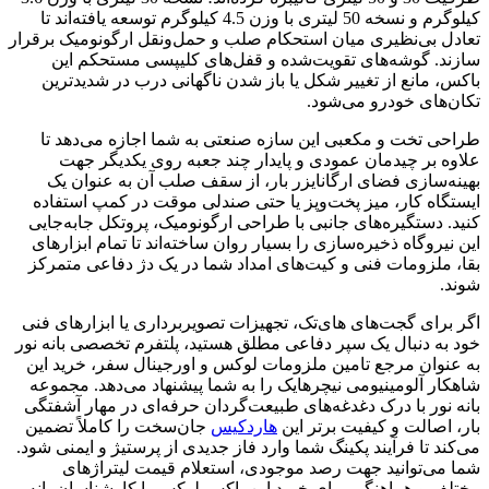
کیلوگرم و نسخه 50 لیتری با وزن 4.5 کیلوگرم توسعه یافته‌اند تا
تعادل بی‌نظیری میان استحکام صلب و حمل‌ونقل ارگونومیک برقرار
سازند. گوشه‌های تقویت‌شده و قفل‌های کلیپسی مستحکم این
باکس، مانع از تغییر شکل یا باز شدن ناگهانی درب در شدیدترین
تکان‌های خودرو می‌شود.
طراحی تخت و مکعبی این سازه صنعتی به شما اجازه می‌دهد تا
علاوه بر چیدمان عمودی و پایدار چند جعبه روی یکدیگر جهت
بهینه‌سازی فضای ارگانایزر بار، از سقف صلب آن به عنوان یک
ایستگاه کار، میز پخت‌وپز یا حتی صندلی موقت در کمپ استفاده
کنید. دستگیره‌های جانبی با طراحی ارگونومیک، پروتکل جابه‌جایی
این نیروگاه ذخیره‌سازی را بسیار روان ساخته‌اند تا تمام ابزارهای
بقا، ملزومات فنی و کیت‌های امداد شما در یک دژ دفاعی متمرکز
شوند.
اگر برای گجت‌های های‌تک، تجهیزات تصویربرداری یا ابزارهای فنی
خود به دنبال یک سپر دفاعی مطلق هستید، پلتفرم تخصصی بانه نور
به عنوان مرجع تامین ملزومات لوکس و اورجینال سفر، خرید این
شاهکار آلومینیومی نیچرهایک را به شما پیشنهاد می‌دهد. مجموعه
بانه نور با درک دغدغه‌های طبیعت‌گردان حرفه‌ای در مهار آشفتگی
بار، اصالت و کیفیت برتر این
هاردکیس
جان‌سخت را کاملاً تضمین
می‌کند تا فرآیند پکینگ شما وارد فاز جدیدی از پرستیژ و ایمنی شود.
شما می‌توانید جهت رصد موجودی، استعلام قیمت لیتراژهای
مختلف و هماهنگی برای خرید این باکس لوکس با کارشناسان بانه