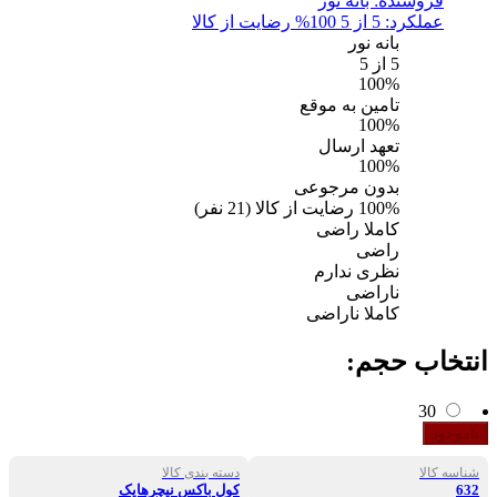
فروشنده:
بانه نور
عملکرد: 5 از 5
100% رضایت از کالا
بانه نور
5
از 5
100%
تامین به موقع
100%
تعهد ارسال
100%
بدون مرجوعی
100%
رضایت از کالا
(
21
نفر)
کاملا راضی
راضی
نظری ندارم
ناراضی
کاملا ناراضی
انتخاب حجم:
30
ناموجود
شناسه کالا
دسته بندی کالا
632
کول باکس نیچرهایک