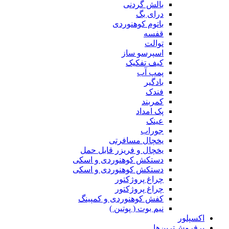
بالش گردنی
درای بگ
باتوم کوهنوردی
قفسه
توالت
اسپرسو ساز
کیف تفکیک
پمپ آب
بادگیر
فندک
کمربند
پک امداد
عینک
جوراب
یخچال مسافرتی
یخچال و فریزر قابل حمل
دستکش کوهنوردی و اسکی
دستکش کوهنوردی و اسکی
چراغ پروژکتور
چراغ پروژکتور
کفش کوهنوردی و کمپینگ
نیم بوت ( پوتین )
اکسپلور
پرفروش‌ترین‌ها