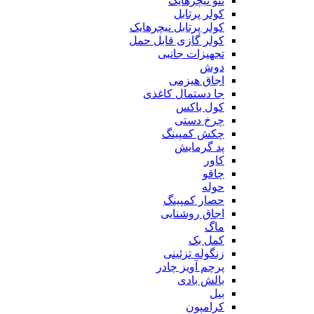
ننو نیچرهایک
کولر پرتابل
کولر پرتابل نیچرهایک
کولر گازی قابل حمل
تجهیزات جانبی
دوش
اجاق هیزمی
جا دستمال کاغذی
کول باکس
چرخ دستی
چکش کمپینگ
پد گرمایش
کاور
چاقو
حوله
حصار کمپینگ
اجاق روشنایی
ماگ
کمل بک
زنگوله تزئینی
پرچم آویز چادر
بالش بادی
بیل
کرامپون