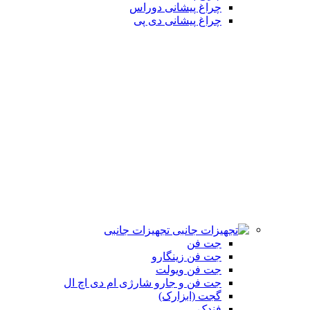
چراغ پیشانی دوراس
چراغ پیشانی دی پی
تجهیزات جانبی
جت فن
جت فن زینگارو
جت فن ویولت
جت فن و جارو شارژی ام دی اچ ال
گجت (ابزارک)
فندک