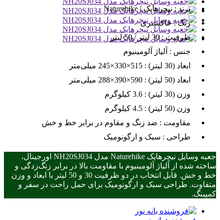
برند :
نیچرهایک | Naturehike
رنگ :
خاکستری
ظرفیت :
30 لیتر / 50 لیتر
جنس :
آلیاژ آلومینیوم
ابعاد (30 لیتر) :
515×330×245 میلی‌متر
ابعاد (50 لیتر) :
590×390×288 میلی‌متر
وزن (30 لیتر) :
3.6 کیلوگرم
وزن (50 لیتر) :
4.5 کیلوگرم
مقاومت :
ضد زنگ و مقاوم در برابر خط و خش
طراحی :
سبک و ارگونومیک
جعبه وسایل نیچرهایک Naturehike مدل NH20SJ034 اورجینال،
ساخته شده از آلیاژ آلومینیوم با مقاومت بالا در برابر زنگ‌زدگی و
خط و خش. قابل انتخاب در دو ظرفیت 30 و 50 لیتر با ابعاد و وزن
متفاوت. طراحی سبک و ارگونومیک برای حمل راحت در سفر و
کمپینگ.