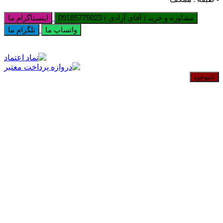
مشاوره و خرید ( آقای آزادی ) 09185775023
اینستاگرام ما
واتساپ ما
تلگرام ما
ناموجود