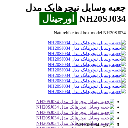
جعبه وسایل نیچرهایک مدل
NH20SJ034
اورجینال
Naturehike tool box model NH20SJ034
مدل :
NH20SJ034