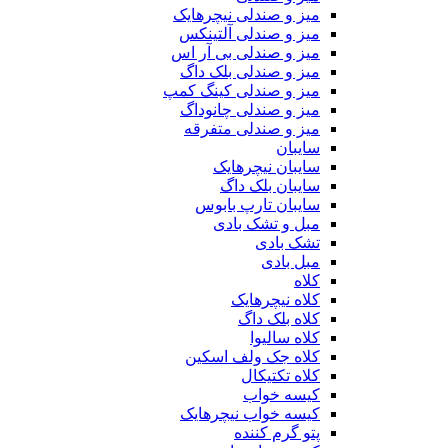
میز و صندلی نیچرهایک
میز و صندلی آلتینکس
میز و صندلی بی آر اس
میز و صندلی بلک داگ
میز و صندلی کینگ کمپ
میز و صندلی چانوداگ
میز و صندلی متفرقه
سایبان
سایبان نیچرهایک
سایبان بلک داگ
سایبان تارپ بابوس
مبل و تشک بادی
تشک بادی
مبل بادی
کلاه
کلاه نیچرهایک
کلاه بلک داگ
کلاه سالیوا
کلاه جک‌ ولف‌ اسکین
کلاه تکتیکال
کیسه خواب
کیسه خواب نیچرهایک
پتو گرم کننده