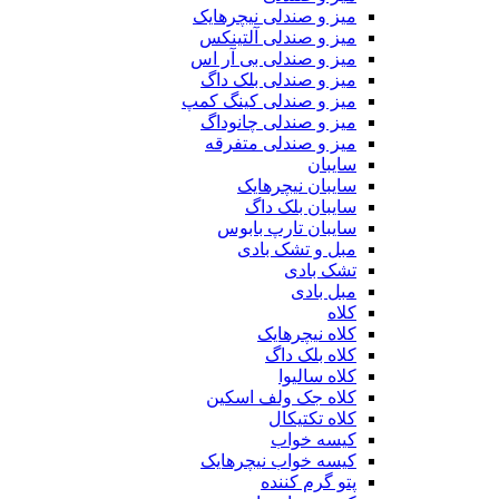
میز و صندلی نیچرهایک
میز و صندلی آلتینکس
میز و صندلی بی آر اس
میز و صندلی بلک داگ
میز و صندلی کینگ کمپ
میز و صندلی چانوداگ
میز و صندلی متفرقه
سایبان
سایبان نیچرهایک
سایبان بلک داگ
سایبان تارپ بابوس
مبل و تشک بادی
تشک بادی
مبل بادی
کلاه
کلاه نیچرهایک
کلاه بلک داگ
کلاه سالیوا
کلاه جک‌ ولف‌ اسکین
کلاه تکتیکال
کیسه خواب
کیسه خواب نیچرهایک
پتو گرم کننده