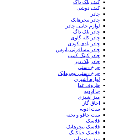
کیف بلک داگ
کیف دوشی
چادر
چادر نیچرهایک
لوازم جانبی چادر
چادر بلک داگ
چادر کله گاوی
چادر بادی کودی
چادر مسافرتی بابوس
چادر کینگ کمپ
چادر بلک دیر
چرخ دستی
چرخ دستی نیچرهایک
لوازم آشپزی
ظروف غذا
جا ادویه
میز آشپزی
اجاق گاز
ست ادویه
ست چاقو و تخته
فلاسک
فلاسک نیچرهایک
فلاسک جیاکانگ
میز و صندلی