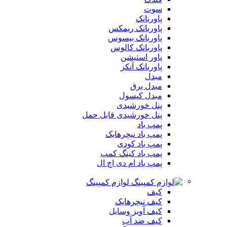
سوت
پاوربانک
پاوربانک ریمکس
پاوربانک بیسوس
پاوربانک کالوس
پاور استیشن
پاوربانک آنکر
مبدل
مبدل برق
مبدل کپسول
پنل خورشیدی
پنل خورشیدی قابل حمل
پمپ باد
پمپ باد نیچرهایک
پمپ باد کودی
پمپ باد کینگ کمپ
پمپ باد ام دی اچ ال
لوازم کمپینگ
کیف
کیف نیچرهایک
کیف آویز وسایل
کیف ضد آب