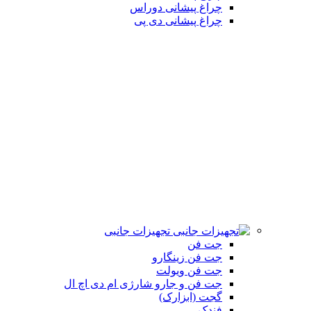
چراغ پیشانی دوراس
چراغ پیشانی دی پی
تجهیزات جانبی
جت فن
جت فن زینگارو
جت فن ویولت
جت فن و جارو شارژی ام دی اچ ال
گجت (ابزارک)
فندک