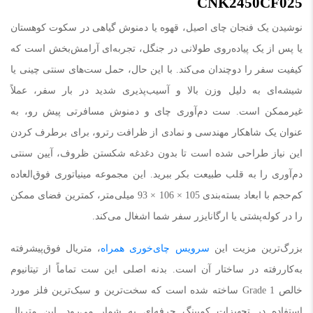
CNK2450CF025
نوشیدن یک فنجان چای اصیل، قهوه یا دمنوش گیاهی در سکوت کوهستان
یا پس از یک پیاده‌روی طولانی در جنگل، تجربه‌ای آرامش‌بخش است که
کیفیت سفر را دوچندان می‌کند. با این حال، حمل ست‌های سنتی چینی یا
شیشه‌ای به دلیل وزن بالا و آسیب‌پذیری شدید در بار سفر، عملاً
غیرممکن است. ست دم‌آوری چای و دمنوش مسافرتی پیش رو، به
عنوان یک شاهکار مهندسی و نمادی از ظرافت رترو، برای برطرف کردن
این نیاز طراحی شده است تا بدون دغدغه شکستن ظروف، آیین سنتی
دم‌آوری را به قلب طبیعت بکر ببرید. این مجموعه مینیاتوری فوق‌العاده
کم‌حجم با ابعاد بسته‌بندی 105 × 106 × 93 میلی‌متر، کمترین فضای ممکن
را در کوله‌پشتی یا ارگانایزر سفر شما اشغال می‌کند.
بزرگ‌ترین مزیت این
سرویس چای‌خوری همراه
، متریال فوق‌پیشرفته
به‌کاررفته در ساختار آن است. بدنه اصلی این ست تماماً از تیتانیوم
خالص Grade 1 ساخته شده است که سخت‌ترین و سبک‌ترین فلز مورد
استفاده در تجهیزات کمپینگ حرفه‌ای به شمار می‌رود. این متریال