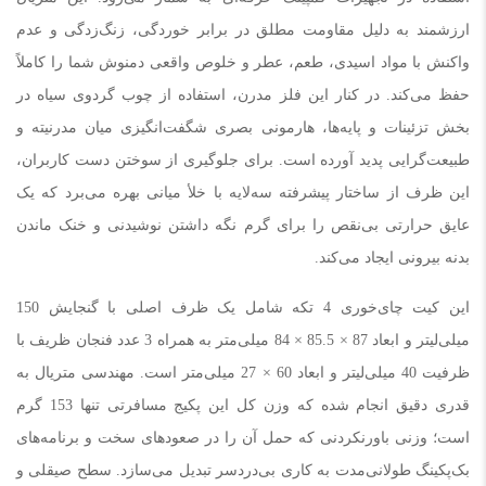
ارزشمند به دلیل مقاومت مطلق در برابر خوردگی، زنگ‌زدگی و عدم
واکنش با مواد اسیدی، طعم، عطر و خلوص واقعی دمنوش شما را کاملاً
حفظ می‌کند. در کنار این فلز مدرن، استفاده از چوب گردوی سیاه در
بخش تزئینات و پایه‌ها، هارمونی بصری شگفت‌انگیزی میان مدرنیته و
طبیعت‌گرایی پدید آورده است. برای جلوگیری از سوختن دست کاربران،
این ظرف از ساختار پیشرفته سه‌لایه با خلأ میانی بهره می‌برد که یک
عایق حرارتی بی‌نقص را برای گرم نگه داشتن نوشیدنی و خنک ماندن
بدنه بیرونی ایجاد می‌کند.
این کیت چای‌خوری 4 تکه شامل یک ظرف اصلی با گنجایش 150
میلی‌لیتر و ابعاد 87 × 85.5 × 84 میلی‌متر به همراه 3 عدد فنجان ظریف با
ظرفیت 40 میلی‌لیتر و ابعاد 60 × 27 میلی‌متر است. مهندسی متریال به
قدری دقیق انجام شده که وزن کل این پکیج مسافرتی تنها 153 گرم
است؛ وزنی باورنکردنی که حمل آن را در صعودهای سخت و برنامه‌های
بک‌پکینگ طولانی‌مدت به کاری بی‌دردسر تبدیل می‌سازد. سطح صیقلی و