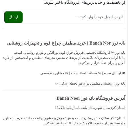
از تخفیف‌ها و جدیدترین‌های فروشگاه باخبر شوید:
بانه نور Baneh Nor | خرید مطمئن چراغ قوه و تجهیزات روشنایی
بانه نور 🔦 فروشگاه تخصصی فروش چراغ قوه، نورافکن و لوازم روشنایی است.
ما با ارائه‌ی محصولات باکیفیت از برندهای معتبر، تجربه‌ای مطمئن و لذت‌بخش از خرید
آنلاین را برای شما فراهم می‌کنیم.
🚚 ارسال سریع | 💯 ضمانت اصالت کالا | 💬 مشاوره تخصصی
بانه نور؛ روشنایی مطمئن برای هر لحظه زندگی. ✨
آدرس فروشگاه بانه نور Baneh Noor
استان کردستان شهرستان بانه، پاساژ پانیذ پلاک 12
استان : کردستان - شهرستان : بانه - بخش : مرکزی - شهر : بانه - محله : حمزه آباد - بلوار
ماموستا هه ژار - کوچه دالاهو21 - پلاک : 0.0 - طبقه : همکف