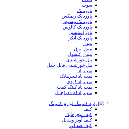
سوت
پاوربانک
پاوربانک ریمکس
پاوربانک بیسوس
پاوربانک کالوس
پاور استیشن
پاوربانک آنکر
مبدل
مبدل برق
مبدل کپسول
پنل خورشیدی
پنل خورشیدی قابل حمل
پمپ باد
پمپ باد نیچرهایک
پمپ باد کودی
پمپ باد کینگ کمپ
پمپ باد ام دی اچ ال
لوازم کمپینگ
کیف
کیف نیچرهایک
کیف آویز وسایل
کیف ضد آب