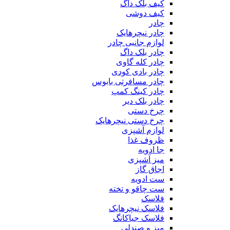
کیف بلک داگ
کیف دوشی
چادر
چادر نیچرهایک
لوازم جانبی چادر
چادر بلک داگ
چادر کله گاوی
چادر بادی کودی
چادر مسافرتی بابوس
چادر کینگ کمپ
چادر بلک دیر
چرخ دستی
چرخ دستی نیچرهایک
لوازم آشپزی
ظروف غذا
جا ادویه
میز آشپزی
اجاق گاز
ست ادویه
ست چاقو و تخته
فلاسک
فلاسک نیچرهایک
فلاسک جیاکانگ
میز و صندلی