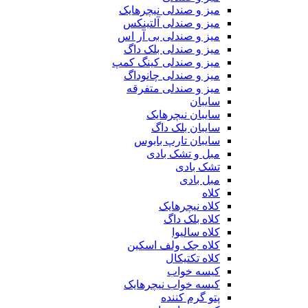
میز و صندلی نیچرهایک
میز و صندلی آلتینکس
میز و صندلی بی آر اس
میز و صندلی بلک داگ
میز و صندلی کینگ کمپ
میز و صندلی چانوداگ
میز و صندلی متفرقه
سایبان
سایبان نیچرهایک
سایبان بلک داگ
سایبان تارپ بابوس
مبل و تشک بادی
تشک بادی
مبل بادی
کلاه
کلاه نیچرهایک
کلاه بلک داگ
کلاه سالیوا
کلاه جک‌ ولف‌ اسکین
کلاه تکتیکال
کیسه خواب
کیسه خواب نیچرهایک
پتو گرم کننده