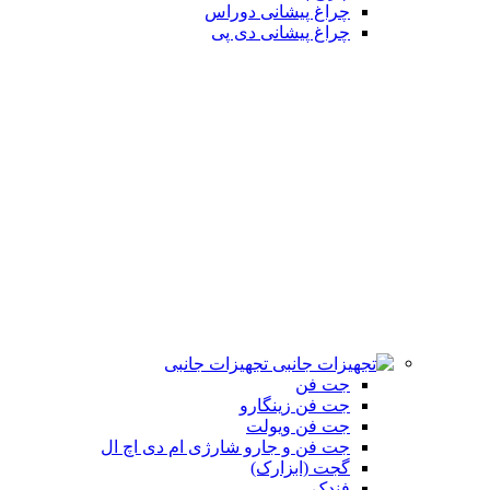
چراغ پیشانی دوراس
چراغ پیشانی دی پی
تجهیزات جانبی
جت فن
جت فن زینگارو
جت فن ویولت
جت فن و جارو شارژی ام دی اچ ال
گجت (ابزارک)
فندک