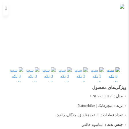
مدل :
CNH22CJ017
برند :
نیچرهایک | Naturehike
تعداد قطعات :
3 عدد (قاشق، چنگال، چاقو)
جنس بدنه :
تیتانیوم خالص