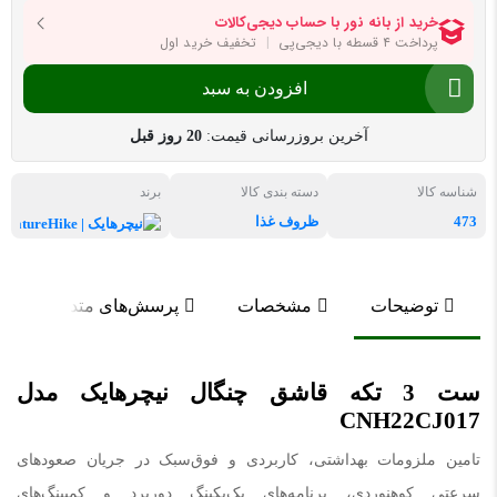
افزودن به سبد
آخرین بروزرسانی قیمت:
20 روز قبل
شناسه کالا
دسته بندی کالا
برند
473
ظروف غذا
نیچرهای
توضیحات
مشخصات
پرسش‌های متداول
ست 3 تکه قاشق چنگال نیچرهایک مدل
CNH22CJ017
تامین ملزومات بهداشتی، کاربردی و فوق‌سبک در جریان صعودهای
سرعتی کوهنوردی، برنامه‌های بک‌پکینگ دوربرد و کمپینگ‌های