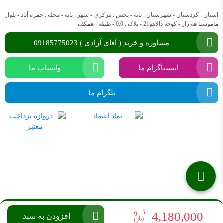
استان : کردستان - شهرستان : بانه - بخش : مرکزی - شهر : بانه - محله : حمزه آباد - بلوار
ماموستا هه ژار - کوچه دالاهو21 - پلاک : 0.0 - طبقه : همکف
مشاوره و خرید ( آقای آزادی ) 09185775023
اینستاگرام ما
واتساپ ما
تلگرام ما
4,180,000
افزودن به سبد