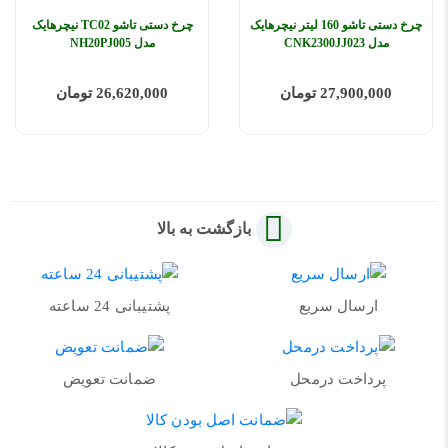
چرخ دستی تاشو 160 لیتر نیچرهایک
چرخ دستی تاشو TC02 نیچرهایک
مدل CNK2300JJ023
مدل NH20PJ005
27,900,000 تومان
26,620,000 تومان
بازگشت به بالا
ارسال سریع
پشتیبانی 24 ساعته
پرداخت درمحل
ضمانت تعویض