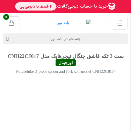
0
ست 3 تکه قاشق چنگال نیچرهایک مدل CNH22CJ017
اورجینال
Naturehike 3-piece spoon and fork set, model CNH22CJ017