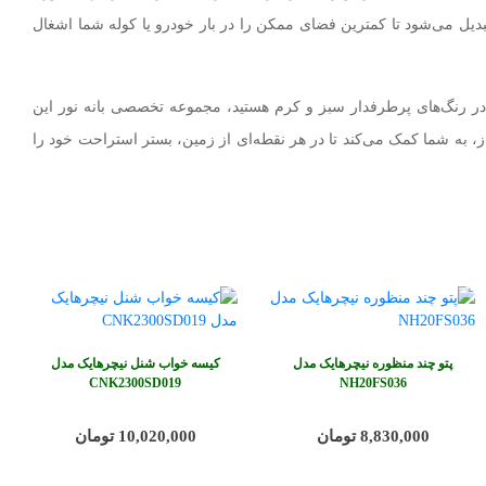
ی آن نهفته است؛ این محصول به کمک کیسه حمل فشرده‌سازی اختصاصی خود، به ابعاد مینیاتوری 15 در 38 سانتی‌متر تبدیل می‌شود تا کمترین فضای ممکن را در بار خودرو یا کوله شما اشغال
دی، مسافرت‌های جاده‌ای و کمپینگ‌های خود به دنبال خرید کیسه خواب الیاف نیچرهایک L150 مدل NH20MSD05 اورجینال در رنگ‌های پرطرفدار سبز و کرم هستید، مجموعه تخصصی بانه نور این
ز، به شما کمک می‌کند تا در هر نقطه‌ای از زمین، بستر استراحت خود را
پتو چند منظوره نیچرهایک مدل
کیسه خواب شنل نیچرهایک مدل
CNK2300SD019
NH20FS036
8,830,000 تومان
10,020,000 تومان