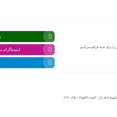
م
ن را برای شما فراهم می‌کنیم.
اینستاگرام ما
استان : کردستان - شهرستان : بانه - بخش : مرکزی - شهر : بانه - محله : حمزه آباد - بلوار ماموستا هه ژار - کوچه دالاهو21 - پلاک : 0.0 -