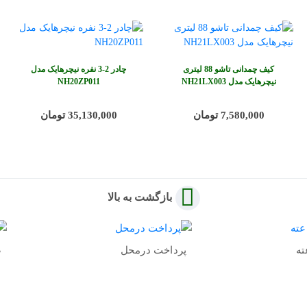
کیف چمدانی تاشو 88 لیتری
چادر 2-3 نفره نیچرهایک مدل
نیچرهایک مدل NH21LX003
NH20ZP011
7,580,000 تومان
35,130,000 تومان
بازگشت به بالا
پرداخت درمحل
ض