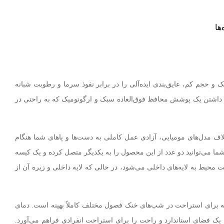
‌ها
و حجم کم، عایق‌بندی ایده‌آلی را در برابر نفوذ سرما و رطوبت شبانه
 داشتن یک پوشش محافظ فوق‌العاده سبک و ارگونومیک که به راحتی در
 وزن فوق‌العاده ناچیز 850 گرمی آن است. این ساختار جادار بر خلاف مدل‌های مومیایی، آزادی عمل کاملی به دست‌ها و پاهای شما هنگام
ما می‌توانید دو عدد از این محصول را به یکدیگر متصل کرده و یک کیسه
دآب ساخته شده که مانع از نفوذ نم چادر و رطوبت محیط به لایه‌های داخلی می‌شود، در حالی که لایه داخلی و زیره آن از
امفورت منفی 4 درجه سانتی‌گراد را پشتیبانی می‌کند که برای استراحت در شب‌های خنک فصول مختلف کاملاً بهینه است. دمای
سازه به منفی 13 درجه سانتی‌گراد می‌رسد. ابعاد این کالا در حالت باز 190 در 75 سانتی‌متر است که یک فضای استاندارد و راحت را برای استراحت انفرادی فراهم می‌آورد.