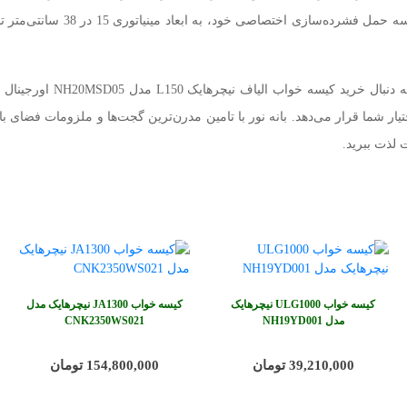
شاهکار اصلی در ابعاد بسته‌بند
اگر برای تورهای طبیعت‌گر
ار شما قرار می‌دهد. بانه نور با تامین مدرن‌ترین گجت‌ها و ملزومات فضای با
 لذت ببرید.
کیسه خواب ULG1000 نیچرهایک
کیسه خواب JA1300 نیچرهایک مدل
مدل NH19YD001
CNK2350WS021
39,210,000 تومان
154,800,000 تومان