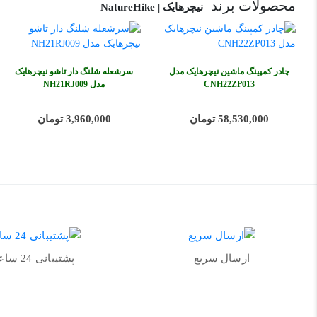
محصولات برند
نیچرهایک | NatureHike
چادر کمپینگ ماشین نیچرهایک مدل
سرشعله شلنگ دار تاشو نیچرهایک
CNH22ZP013
مدل NH21RJ009
58,530,000 تومان
3,960,000 تومان
ارسال سریع
پشتیبانی 24 ساعته