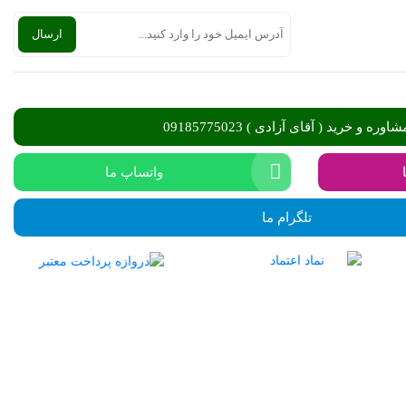
شاوره و خرید ( آقای آزادی ) 09185775023
واتساپ ما
تلگرام ما