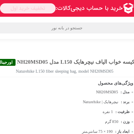
دها
محبوب ترین برندها
قوانین و مقررات
سوالی دارید؟
اعتماد
یسه خواب الیاف نیچرهایک L150 مدل NH20MSD05
اورجینا
Naturehike L150 fiber sleeping bag, model NH20MSD05
مدل :
NH20MSD05
برند :
نیچرهایک | Naturehike
ظرفیت :
1 نفره
وزن :
850 گرم
ابعاد باز :
190 × 75 سانتی‌متر