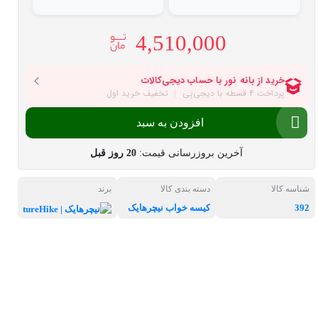
4,510,000
افزودن به سبد
آخرین بروزرسانی قیمت:
20 روز قبل
شناسه کالا
دسته بندی کالا
برند
392
کیسه خواب نیچرهایک
نیچرهایک | 