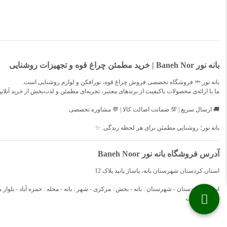
بانه نور Baneh Nor | خرید مطمئن چراغ قوه و تجهیزات روشنایی
بانه نور 🔦 فروشگاه تخصصی فروش چراغ قوه، نورافکن و لوازم روشنایی است.
ما با ارائه‌ی محصولات باکیفیت از برندهای معتبر، تجربه‌ای مطمئن و لذت‌بخش از خرید آنلای
🚚 ارسال سریع | 💯 ضمانت اصالت کالا | 💬 مشاوره تخصصی
بانه نور؛ روشنایی مطمئن برای هر لحظه زندگی. ✨
آدرس فروشگاه بانه نور Baneh Noor
استان کردستان شهرستان بانه، پاساژ پانیذ پلاک 12
طبقه : همکف