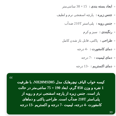
ابعاد بسته بندی :
15 × 38 سانتی‌متر
جنس زیره :
پارچه اسفنجی نرم و لطیف
جنس رویه :
پلی‌استر 210T ضدآب
رنگبندی :
سبز و کرم
طراحی :
پاکتی، قابل باز شدن کامل
دمای کامفورت :
-4 درجه
دمای لیمیت :
-7 درجه
دمای اکستریم :
-13 درجه
کیسه خواب الیاف نیچرهایک مدل NH20MSD05، با ظرفیت
1 نفره و وزن 850 گرم، ابعاد 190 × 75 سانتی‌متر در حالت
باز است. جنس زیره از پارچه اسفنجی نرم و رویه از
پلی‌استر 210T ضدآب است. طراحی پاکتی و دماهای
کامفورت -4 درجه، لیمیت -7 درجه و اکستریم -13 درجه