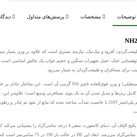
توضیحات
مشخصات
پرسش‌های متداول
دیدگاه
‌گردی، آفرود و پیک‌نیک، نیازمند بستری است که علاوه بر وزن بسیار سبک 
مناطق کوهستانی خنک، حمل تجهیزات سنگین و حجیم خواب یک چالش اساسی است.
قیب برای مسافران و طبیعت‌گردان به شمار می‌رود.
بزرگ‌ترین امتیاز ساختاری این محصول، طراحی مهندسی‌شده پاکتی (مستطیلی) و
کامل زیپ‌ها و تبدیل شدن آن به یک پتوی مسافرتی وسیع است؛ علاوه‌بر این، ش
خواب دونفره بزرگ پدید آورید. پوسته رویه این کالا از پارچه بسیار متراکم پلی‌استر 210T با خاصیت ض
ت.
بر اساس استانداردهای حرارتی طراحی شده و پکیج الیاف آن، دمای ک
لیمیت آن منفی 7 درجه و دمای اکستریم یا بقای 