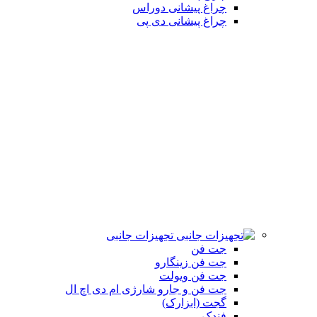
چراغ پیشانی دوراس
چراغ پیشانی دی پی
تجهیزات جانبی
جت فن
جت فن زینگارو
جت فن ویولت
جت فن و جارو شارژی ام دی اچ ال
گجت (ابزارک)
فندک