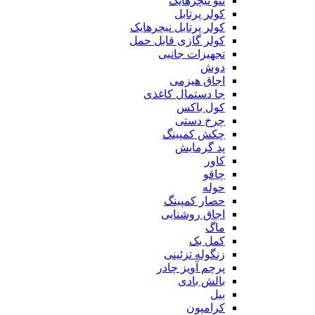
ننو نیچرهایک
کولر پرتابل
کولر پرتابل نیچرهایک
کولر گازی قابل حمل
تجهیزات جانبی
دوش
اجاق هیزمی
جا دستمال کاغذی
کول باکس
چرخ دستی
چکش کمپینگ
پد گرمایش
کاور
چاقو
حوله
حصار کمپینگ
اجاق روشنایی
ماگ
کمل بک
زنگوله تزئینی
پرچم آویز چادر
بالش بادی
بیل
کرامپون