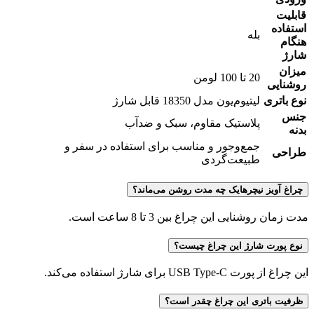
قابلیت
استفاده
بله
هنگام
شارژ
میزان
20 تا 100 لومن
روشنایی
نوع باتری
لیتیوم‌یون مدل 18350 قابل شارژ
جنس
پلاستیک مقاوم، سبک و ضدآب
بدنه
جمع‌وجور و مناسب برای استفاده در سفر و
طراحی
طبیعت‌گردی
چراغ آویز نیچرهایک چه مدت روشن می‌ماند؟
مدت زمان روشنایی این چراغ بین 3 تا 8 ساعت است.
نوع پورت شارژ این چراغ چیست؟
این چراغ از پورت USB Type-C برای شارژ استفاده می‌کند.
ظرفیت باتری این چراغ چقدر است؟