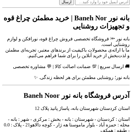
بانه نور Baneh Nor | خرید مطمئن چراغ قوه
و تجهیزات روشنایی
بانه نور 🔦 فروشگاه تخصصی فروش چراغ قوه، نورافکن و لوازم
روشنایی است.
ما با ارائه‌ی محصولات باکیفیت از برندهای معتبر، تجربه‌ای مطمئن
و لذت‌بخش از خرید آنلاین را برای شما فراهم می‌کنیم.
🚚 ارسال سریع | 💯 ضمانت اصالت کالا | 💬 مشاوره تخصصی
بانه نور؛ روشنایی مطمئن برای هر لحظه زندگی. ✨
آدرس فروشگاه بانه نور Baneh Noor
استان کردستان شهرستان بانه، پاساژ پانیذ پلاک 12
استان : کردستان - شهرستان : بانه - بخش : مرکزی - شهر : بانه -
محله : حمزه آباد - بلوار ماموستا هه ژار - کوچه دالاهو21 - پلاک : 0.0
- طبقه : همکف