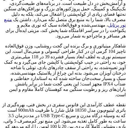
و آرامش‌بخش در دل طبیعت است. در برنامه‌های طبیعت‌گردی،
بک‌پکینگ و کمپینگ، حمل پروژکتورهای بزرگ و نورافکن‌های سنگین
نه‌تنها فضای زیادی از کوله‌پشتی را اشغال می‌کند، بلکه به دلیل
مصرف بالا، شما را به منبع برق متصل نگه می‌دارد. داشتن یک
منبع
نور پرتابل
، مهندسی‌شده و فوق‌العاده سبک که نوری ملایم و
یکنواخت را در سراسر اقامتگاه شما پخش کند، مزیتی ایده‌آل برای
هر مسافر و ماجراجو به شمار می‌رود.
شاهکار مینیاتوری و برگ برنده این گجت روشنایی، وزن فوق‌العاده
ناچیز 104 گرمی آن در کنار طراحی کپسولی و مینی‌مال است. این
سیستم نوری به لطف ابعاد بسیار فشرده 39 در 118 میلی‌متری
خود، به راحتی در جیب کوله‌پشتی یا کاپشن جای می‌گیرد و به کمک
آویز تعبیه‌شده، به راحتی از سقف چادرهای بادی، تونلی یا شاخه
درختان آویزان می‌شود. بدنه این چراغ از پلاستیک مهندسی‌شده،
سبک و بسیار سخت‌جان ساخته شده که به استاندارد حفاظتی و
ضدآب IPX4 مجهز است؛ این یعنی گجت شما در برابر پاشش
باران‌های ریز و رطوبت سنگین مه کوهستان کاملاً مقاوم و ایمن
است.
نقطه عطف کارآمدی این فانوس سفری در بخش فنی، بهره‌گیری از
باتری لیتیوم‌یون مدل 18350 قابل شارژ با ظرفیت 900mAh است
که به وسیله درگاه مدرن و سریع USB Type-C در مدت‌زمان 3.5
ساعت به طور کامل تغذیه می‌شود. این منبع نور کم‌مصرف 5 واتی،
بازه روشنایی کاملاً کاربردی بین 20 تا 100 لومن را ارائه می‌دهد که