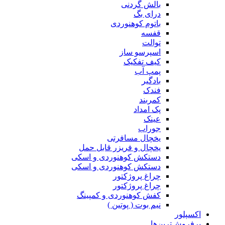
بالش گردنی
درای بگ
باتوم کوهنوردی
قفسه
توالت
اسپرسو ساز
کیف تفکیک
پمپ آب
بادگیر
فندک
کمربند
پک امداد
عینک
جوراب
یخچال مسافرتی
یخچال و فریزر قابل حمل
دستکش کوهنوردی و اسکی
دستکش کوهنوردی و اسکی
چراغ پروژکتور
چراغ پروژکتور
کفش کوهنوردی و کمپینگ
نیم بوت ( پوتین )
اکسپلور
پرفروش‌ترین‌ها