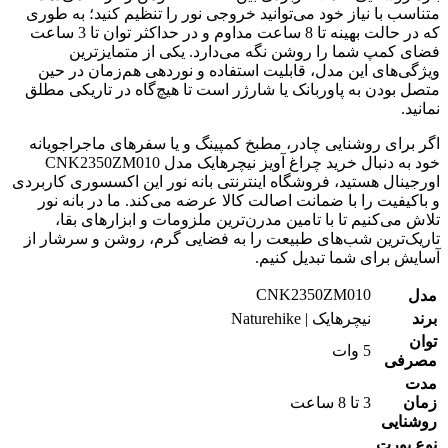
متناسب با نیاز خود می‌توانید خروجی نور را تنظیم کنید؛ به طوری
که در حالت بهینه تا 8 ساعت مداوم و در حداکثر توان تا 3 ساعت
فضای کمپ شما را روشن نگه می‌دارد. یکی از متمایزترین
ویژگی‌های این مدل، قابلیت استفاده و نوردهی هم‌زمان در حین
متصل بودن به پاوربانک یا شارژر است تا هیچ‌گاه در تاریکی مطلق
نمانید.
اگر برای روشنایی چادر، مطبخ کمپینگ و یا سفرهای ماجراجویانه
خود به دنبال خرید چراغ آویز نیچرهایک مدل CNK2350ZM010
اورجینال هستید، فروشگاه اینترنتی بانه نور این اکسسوری کاربردی
و باکیفیت را با ضمانت اصالت کالا عرضه می‌کند. ما در بانه نور
تلاش می‌کنیم تا با تامین مدرن‌ترین ملزومات و ابزارهای بقا،
تاریک‌ترین شب‌های طبیعت را به فضایی گرم، روشن و سرشار از
آسایش برای شما تبدیل کنیم.
CNK2350ZM010
مدل
برند
نیچرهایک | Naturehike
توان
5 وات
مصرفی
مدت
زمان
3 تا 8 ساعت
روشنایی
نوع پورت