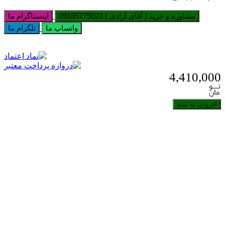
مشاوره و خرید ( آقای آزادی ) 09185775023
اینستاگرام ما
واتساپ ما
تلگرام ما
4,410,000
افزودن به سبد