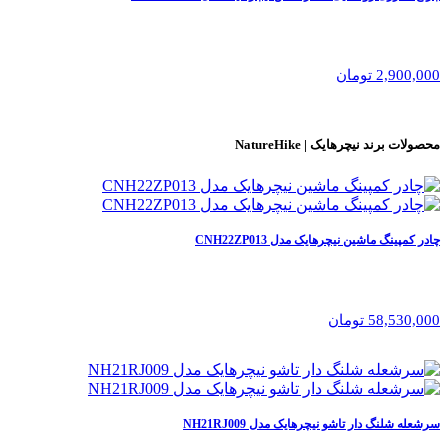
2,900,000 تومان
محصولات برند
نیچرهایک | NatureHike
چادر کمپینگ ماشین نیچرهایک مدل CNH22ZP013
58,530,000 تومان
سرشعله شلنگ دار تاشو نیچرهایک مدل NH21RJ009