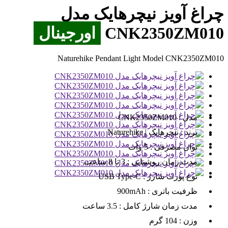
چراغ آویز نیچرهایک مدل
CNK2350ZM010
اورجینال
Naturehike Pendant Light Model CNK2350ZM010
مدل :
CNK2350ZM010
برند :
نیچرهایک | Naturehike
توان مصرفی :
5 وات
مدت زمان روشنایی :
3 تا 8 ساعت
نوع پورت شارژ :
USB Type-C
ظرفیت باتری :
900mAh
مدت زمان شارژ کامل :
3.5 ساعت
وزن :
104 گرم