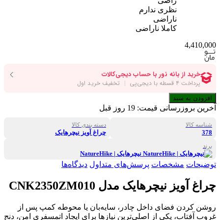
راضی
نظری ندارم
ناراضی
کاملا ناراضی
4,410,000
افزودن به سبد
آخرین بروزرسانی قیمت:
19 روز قبل
شناسه کالا
دسته بندی کالا
378
چراغ آویز نیچرهایک
برند
نیچرهایک | NatureHike
توضیحات
مشخصات
پرسش‌های متداول
دیدگاه‌ها
چراغ آویز نیچرهایک مدل CNK2350ZM010
روشن کردن فضای داخل چادر، سایه‌بان یا محوطه کمپ پس از
غروب آفتاب، یکی از اصلی‌ترین نیازها برای ایجاد اتمسفری امن، دنج