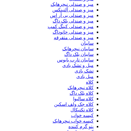
میز و صندلی نیچرهایک
میز و صندلی آلتینکس
میز و صندلی بی آر اس
میز و صندلی بلک داگ
میز و صندلی کینگ کمپ
میز و صندلی چانوداگ
میز و صندلی متفرقه
سایبان
سایبان نیچرهایک
سایبان بلک داگ
سایبان تارپ بابوس
مبل و تشک بادی
تشک بادی
مبل بادی
کلاه
کلاه نیچرهایک
کلاه بلک داگ
کلاه سالیوا
کلاه جک‌ ولف‌ اسکین
کلاه تکتیکال
کیسه خواب
کیسه خواب نیچرهایک
پتو گرم کننده