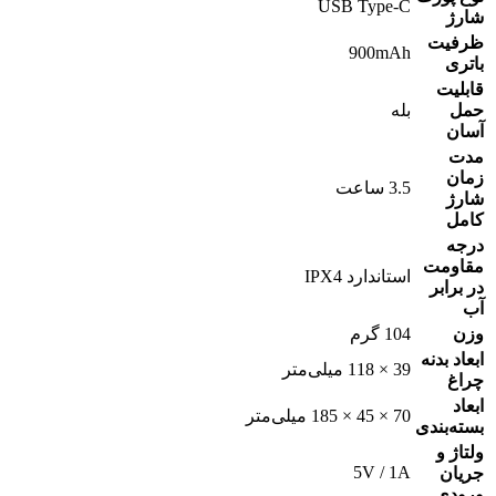
USB Type-C
شارژ
ظرفیت
900mAh
باتری
قابلیت
حمل
بله
آسان
مدت
زمان
3.5 ساعت
شارژ
کامل
درجه
مقاومت
استاندارد IPX4
در برابر
آب
وزن
104 گرم
ابعاد بدنه
39 × 118 میلی‌متر
چراغ
ابعاد
70 × 45 × 185 میلی‌متر
بسته‌بندی
ولتاژ و
5V / 1A
جریان
ورودی