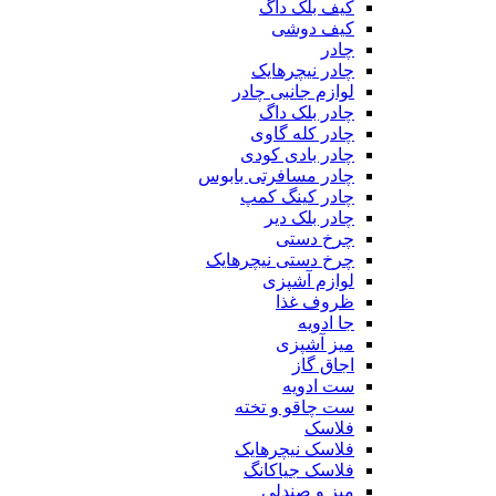
کیف بلک داگ
کیف دوشی
چادر
چادر نیچرهایک
لوازم جانبی چادر
چادر بلک داگ
چادر کله گاوی
چادر بادی کودی
چادر مسافرتی بابوس
چادر کینگ کمپ
چادر بلک دیر
چرخ دستی
چرخ دستی نیچرهایک
لوازم آشپزی
ظروف غذا
جا ادویه
میز آشپزی
اجاق گاز
ست ادویه
ست چاقو و تخته
فلاسک
فلاسک نیچرهایک
فلاسک جیاکانگ
میز و صندلی