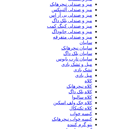
میز و صندلی نیچرهایک
میز و صندلی آلتینکس
میز و صندلی بی آر اس
میز و صندلی بلک داگ
میز و صندلی کینگ کمپ
میز و صندلی چانوداگ
میز و صندلی متفرقه
سایبان
سایبان نیچرهایک
سایبان بلک داگ
سایبان تارپ بابوس
مبل و تشک بادی
تشک بادی
مبل بادی
کلاه
کلاه نیچرهایک
کلاه بلک داگ
کلاه سالیوا
کلاه جک‌ ولف‌ اسکین
کلاه تکتیکال
کیسه خواب
کیسه خواب نیچرهایک
پتو گرم کننده