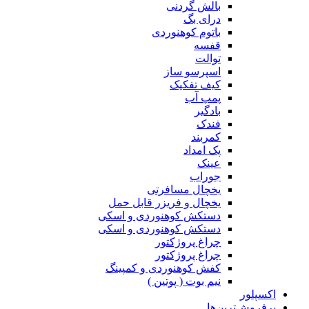
بالش گردنی
درای بگ
باتوم کوهنوردی
قفسه
توالت
اسپرسو ساز
کیف تفکیک
پمپ آب
بادگیر
فندک
کمربند
پک امداد
عینک
جوراب
یخچال مسافرتی
یخچال و فریزر قابل حمل
دستکش کوهنوردی و اسکی
دستکش کوهنوردی و اسکی
چراغ پروژکتور
چراغ پروژکتور
کفش کوهنوردی و کمپینگ
نیم بوت ( پوتین )
اکسپلور
پرفروش‌ترین‌ها