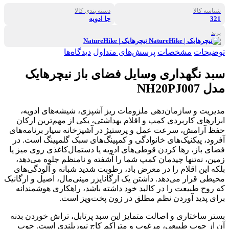
شناسه کالا
دسته بندی کالا
321
جا ادویه
برند
نیچرهایک | NatureHike
توضیحات
مشخصات
پرسش‌های متداول
دیدگاه‌ها
سبد نگهداری وسایل فضای باز نیچرهایک
مدل NH20PJ007
مدیریت و سازمان‌دهی ملزومات ریز آشپزی، شیشه‌های ادویه،
ابزارهای کاربردی کمپ و اقلام بهداشتی، یکی از مهم‌ترین ارکان
حفظ آرامش، سرعت عمل و پرستیژ در آشپزخانه سیار برنامه‌های
آفرود، پیکنیک‌های خانوادگی و کمپینگ‌های سبک گلمپینگ است. در
فضای باز، رها کردن قوطی‌های ادویه یا دستمال‌کاغذی روی میز یا
زمین، نه‌تنها چیدمان کمپ شما را آشفته و نامنظم جلوه می‌دهد،
بلکه این اقلام را در معرض باد، رطوبت شدید شبانه و آلودگی‌های
محیطی قرار می‌دهد. داشتن یک ارگانایزر مینی‌مال، اصیل و ارگانیک
که روح طبیعت را در کالبد خود داشته باشد، راهکاری هوشمندانه
برای پدید آوردن نظم مطلق در زون پخت‌وپز است.
بستر ساختاری و اصالت متمایز این سبد پرتابل، تراش خوردن بدنه
آن از چوب طبیعی، مرغوب و متراکم کاج نیوزیلندی است. چوب