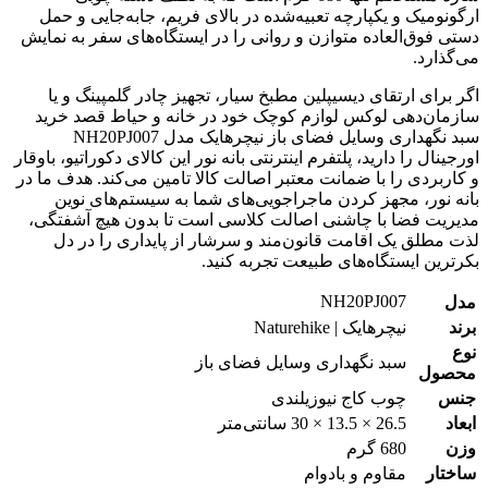
ارگونومیک و یکپارچه تعبیه‌شده در بالای فریم، جابه‌جایی و حمل
دستی فوق‌العاده متوازن و روانی را در ایستگاه‌های سفر به نمایش
می‌گذارد.
اگر برای ارتقای دیسیپلین مطبخ سیار، تجهیز چادر گلمپینگ و یا
سازمان‌دهی لوکس لوازم کوچک خود در خانه و حیاط قصد خرید
سبد نگهداری وسایل فضای باز نیچرهایک مدل NH20PJ007
اورجینال را دارید، پلتفرم اینترنتی بانه نور این کالای دکوراتیو، باوقار
و کاربردی را با ضمانت معتبر اصالت کالا تامین می‌کند. هدف ما در
بانه نور، مجهز کردن ماجراجویی‌های شما به سیستم‌های نوین
مدیریت فضا با چاشنی اصالت کلاسی است تا بدون هیچ آشفتگی،
لذت مطلق یک اقامت قانون‌مند و سرشار از پایداری را در دل
بکرترین ایستگاه‌های طبیعت تجربه کنید.
NH20PJ007
مدل
برند
نیچرهایک | Naturehike
نوع
سبد نگهداری وسایل فضای باز
محصول
جنس
چوب کاج نیوزیلندی
ابعاد
26.5 × 13.5 × 30 سانتی‌متر
وزن
680 گرم
ساختار
مقاوم و بادوام