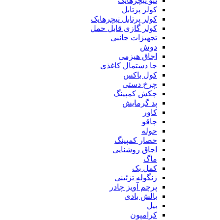
ننو نیچرهایک
کولر پرتابل
کولر پرتابل نیچرهایک
کولر گازی قابل حمل
تجهیزات جانبی
دوش
اجاق هیزمی
جا دستمال کاغذی
کول باکس
چرخ دستی
چکش کمپینگ
پد گرمایش
کاور
چاقو
حوله
حصار کمپینگ
اجاق روشنایی
ماگ
کمل بک
زنگوله تزئینی
پرچم آویز چادر
بالش بادی
بیل
کرامپون