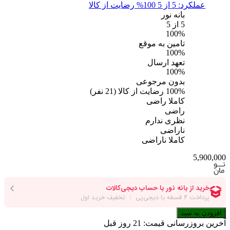
عملکرد: 5 از 5
100% رضایت از کالا
بانه نور
5
از 5
100%
تامین به موقع
100%
تعهد ارسال
100%
بدون مرجوعی
100%
رضایت از کالا
(
21
نفر)
کاملا راضی
راضی
نظری ندارم
ناراضی
کاملا ناراضی
5,900,000
افزودن به سبد
آخرین بروزرسانی قیمت:
21 روز قبل