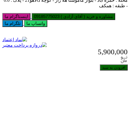
محله : حمزه آباد - بلوار ماموستا هه ژار - کوچه دالاهو21 - پلاک : 0.0
- طبقه : همکف
مشاوره و خرید ( آقای آزادی ) 09185775023
اینستاگرام ما
واتساپ ما
تلگرام ما
5,900,000
افزودن به سبد