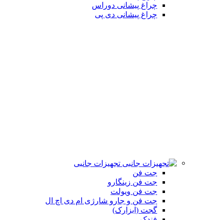
چراغ پیشانی دوراس
چراغ پیشانی دی پی
تجهیزات جانبی
جت فن
جت فن زینگارو
جت فن ویولت
جت فن و جارو شارژی ام دی اچ ال
گجت (ابزارک)
فندک