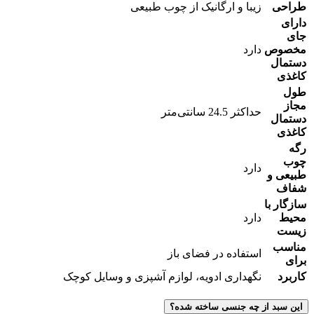
طراحی
زیبا و ارگانیک از چوب طبیعی
دارای
جای
مخصوص
دارد
دستمال
کاغذی
طول
مجاز
حداکثر 24.5 سانتی‌متر
دستمال
کاغذی
رگه
چوب
دارد
طبیعی و
شفاف
سازگار با
محیط
دارد
زیست
مناسب
استفاده در فضای باز
برای
کاربرد
نگهداری ادویه، لوازم آشپزی و وسایل کوچک
این سبد از چه جنسی ساخته شده؟