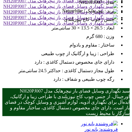
مدل :
NH20PJ007
برند :
نیچرهایک | Naturehike
جنس :
چوب کاج نیوزیلندی
ابعاد :
26.5 × 13.5 × 30 سانتی‌متر
وزن :
680 گرم
ساختار :
مقاوم و بادوام
طراحی :
زیبا و ارگانیک از چوب طبیعی
دارای جای مخصوص دستمال کاغذی :
دارد
طول مجاز دستمال کاغذی :
حداکثر 24.5 سانتی‌متر
رگه چوب طبیعی و شفاف :
دارد
سبد نگهداری وسایل فضای باز نیچرهایک مدل NH20PJ007
اورجینال، از جنس چوب کاج نیوزیلندی با طراحی زیبا و ارگانیک،
ایده‌آل برای نگهداری ادویه، لوازم آشپزی و وسایل کوچک در فضای
باز است. دارای جای مخصوص دستمال کاغذی، ساختار مقاوم و
سازگار با محیط زیست
فروشنده:
بانه نور