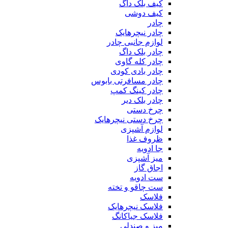
کیف بلک داگ
کیف دوشی
چادر
چادر نیچرهایک
لوازم جانبی چادر
چادر بلک داگ
چادر کله گاوی
چادر بادی کودی
چادر مسافرتی بابوس
چادر کینگ کمپ
چادر بلک دیر
چرخ دستی
چرخ دستی نیچرهایک
لوازم آشپزی
ظروف غذا
جا ادویه
میز آشپزی
اجاق گاز
ست ادویه
ست چاقو و تخته
فلاسک
فلاسک نیچرهایک
فلاسک جیاکانگ
میز و صندلی