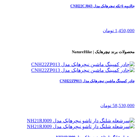
جاادویه 6 تکه نیچرهایک مدل CNH22CJ043
1,450,000 تومان
محصولات برند
نیچرهایک | NatureHike
چادر کمپینگ ماشین نیچرهایک مدل CNH22ZP013
58,530,000 تومان