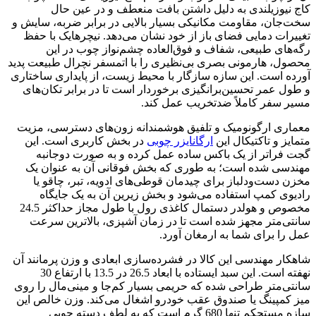
کاج نیوزیلندی به دلیل داشتن بافت منعطف و در عین حال
سخت‌جان، مقاومت مکانیکی بسیار بالایی در برابر ضربه، سایش و
تغییرات دمایی فضای باز از خود نشان می‌دهد. نیچرهایک با حفظ
رگه‌های طبیعی، شفاف و فوق‌العاده چشم‌نواز چوب در این
محصول، هارمونی بصری بی‌نظیری را با اتمسفر نچرال طبیعت پدید
آورده است. این سازه سازگار با محیط زیست، از پایداری ساختاری
و طول عمر تحسین‌برانگیزی برخوردار است تا در برابر تکان‌های
مسیر سفر کاملاً ضدتخریب عمل کند.
معماری ارگونومیک و تلفیق هوشمندانه زون‌های دسترسی، مزیت
متمایز و تاکتیکال این
ارگانایزر چوبی
در بخش کاربری است. این
گجت فراتر از یک باکس ساده عمل کرده و به صورت دوجانبه
مهندسی شده است؛ به طوری که بخش فوقانی آن به عنوان یک
مخزن دست‌ودلباز برای چیدمان قوطی‌های ادویه، تبر، چاقو یا
رادیوی کمپ استفاده می‌شود و بخش زیرین آن به یک جایگاه
مخصوص و هولدر دستمال کاغذی رول با طول مجاز حداکثر 24.5
سانتی‌متر مجهز شده است تا در زمان آشپزی، بالاترین سرعت
عمل را برای شما به ارمغان آورد.
شاهکار مهندسی این کالا در فشرده‌سازی ابعادی و وزن پرمانند آن
نهفته است. این سبد ایستاده با ابعاد 26.5 در 13.5 با ارتفاع 30
سانتی‌متر طراحی شده که حریمی بسیار کم‌جا و مینی‌مال را روی
میز کمپینگ یا صندوق عقب خودرو اشغال می‌کند. وزن خالص این
سازه مستحکم تنها 680 گرم است که به لطف دسته چوبی