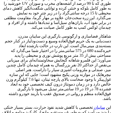
طوری که تا 99 درصد از اشعه‌های مخرب و سوزان UV خورشید را
به طور کامل بلوکه و خنثی کرده و توانایی شگفت‌انگیز کاهش دمای
محیطی تا 15 درجه سانتی‌گراد را در زیر چتر خود به نمایش
می‌گذارد. این زره سخت‌جان علاوه بر مهار گرما، مقاومت مطلقی
در برابر نفوذ آب، باران‌های سیل‌آسا و تندبادها داشته و از افراد و
چیدمان لوکس کمپ به طور کامل صیانت می‌کند.
شاهکار فضاسازی و ارگونومی بارگیری این سایبان مدرن،
دست‌یابی به یک حریم فوق‌العاده وسیع و دست‌ودلباز در کنار حجم
بسته‌بندی مینی‌مال است. این تارپ در حالت بازشده ابعاد
خیره‌کننده 680 در 575 سانتی‌متر را در اختیار شما می‌گذارد که
مساحتی بیش از 35 متر مربع پوشش نوری و محیطی را پدید
می‌آورد؛ این قلمرو شاهانه گنجایش سخاوتمندانه‌ای برای میزبانی
بی‌نقص از حداکثر 20 نفر بزرگسال به همراه چیدمان کامل چندین
میز، صندلی و ملزومات آشپزی سیار را داراست. هنر اصلی
نیچرهایک در موازنه وزنی پکیج مشهود است؛ جایی که این سازه
غول‌پیکر با وجود ضخامت بالای پارچه تیتان، تنها 7.6 کیلوگرم وزن
خالص دارد و در زمان دمونتاژ درون کیف تخصصی خود به ابعاد
فشرده 78 در 19 در 19 سانتی‌متر تبدیل می‌شود تا بارگیری
فوق‌العاده منظم و روانی در صندوق عقب یا باربند خودرو داشته
باشد.
این
سایبان
تخصصی با کاهش شدید نفوذ حرارت، بستر بسیار خنکی
را پدید می‌آورد که به طور غیرمستقیم مانع از کارکرد مداوم و اتلاف