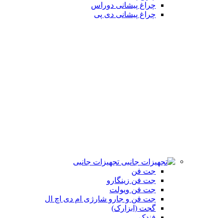
چراغ پیشانی دوراس
چراغ پیشانی دی پی
تجهیزات جانبی
جت فن
جت فن زینگارو
جت فن ویولت
جت فن و جارو شارژی ام دی اچ ال
گجت (ابزارک)
فندک