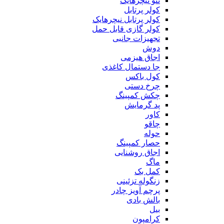
ننو نیچرهایک
کولر پرتابل
کولر پرتابل نیچرهایک
کولر گازی قابل حمل
تجهیزات جانبی
دوش
اجاق هیزمی
جا دستمال کاغذی
کول باکس
چرخ دستی
چکش کمپینگ
پد گرمایش
کاور
چاقو
حوله
حصار کمپینگ
اجاق روشنایی
ماگ
کمل بک
زنگوله تزئینی
پرچم آویز چادر
بالش بادی
بیل
کرامپون