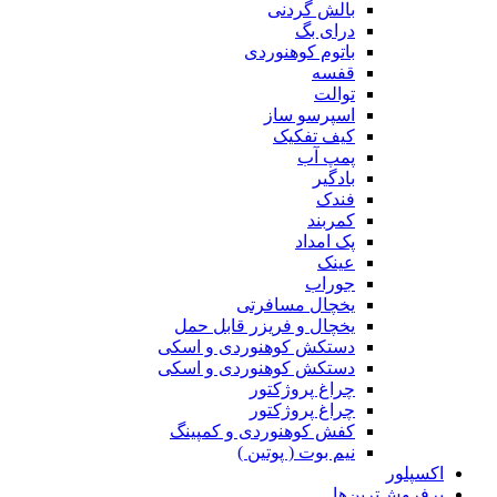
بالش گردنی
درای بگ
باتوم کوهنوردی
قفسه
توالت
اسپرسو ساز
کیف تفکیک
پمپ آب
بادگیر
فندک
کمربند
پک امداد
عینک
جوراب
یخچال مسافرتی
یخچال و فریزر قابل حمل
دستکش کوهنوردی و اسکی
دستکش کوهنوردی و اسکی
چراغ پروژکتور
چراغ پروژکتور
کفش کوهنوردی و کمپینگ
نیم بوت ( پوتین )
اکسپلور
پرفروش‌ترین‌ها