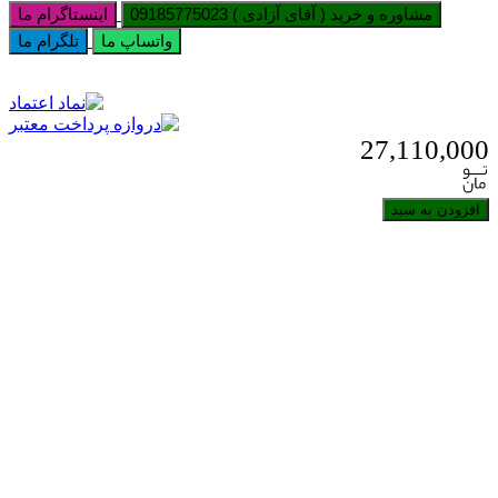
مشاوره و خرید ( آقای آزادی ) 09185775023
اینستاگرام ما
واتساپ ما
تلگرام ما
27,110,000
افزودن به سبد