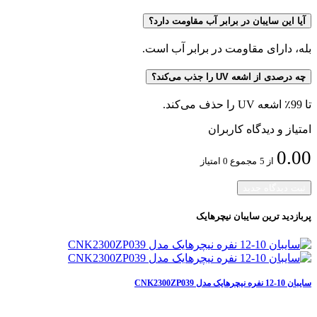
آیا این سایبان در برابر آب مقاومت دارد؟
بله، دارای مقاومت در برابر آب است.
چه درصدی از اشعه UV را جذب می‌کند؟
تا 99٪ اشعه UV را حذف می‌کند.
امتیاز و دیدگاه کاربران
0.00
از 5
مجموع 0 امتیاز
ثبت دیدگاه جدید
پربازدید ترین
سایبان نیچرهایک
سایبان 10-12 نفره نیچرهایک مدل CNK2300ZP039