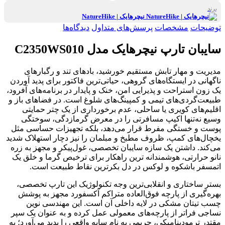
برند
نیچرهایک | NatureHike
توضیحات
مشخصات
پرسش‌های متداول
دیدگاه‌ها
سایبان تارپ نیچرهایک مدل C2350WS010
مدیریت و مهار تابش مستقیم خورشید، بادهای تند و رگبارهای
ناگهانی در ایستگاه‌های گروهی، حیاتی‌ترین فاکتور برای پدید آوردن
یک زون استراحت و پذیرایی امن، خنک و پایدار در برنامه‌های آفرود،
طبیعت‌گردی‌های تیمی و کمپینگ‌های شلوغ است. در فضاهای باز و
اقلیم‌های کویری یا ساحلی، عدم برخورداری از یک چتر حمایتی
وسیع نه‌تنها اکیپ مسافرتی را در معرض گرمازدگی، سوختگی
پوست و خستگی مفرط قرار می‌دهد، بلکه تجهیزات حساسی مثل
یخچال‌های کمپ، ظروف مطبخ و مبلمان را نیز دچار استهلاک شدید
می‌کند. داشتن یک سازه سایبان تخصصی، غول‌پیکر و مجهز به زره
نانو حرارتی، هوشمندانه ترین راهکار برای ترخیص گرما و خلق یک
اتمسفر باشکوه و لوکس در دل بکرترین نقاط طبیعت است.
بستر ساختاری و انقلابی‌ترین وجه تکنولوژیک این تارپ تخصصی،
بهره‌گیری از پارچه فوق‌العاده متراکم آکسفورد مجهز به پوشش
چسب تیتان مشکی در لایه داخلی آن است. این مهندسی نوین
نساجی فراتر از پارچه‌های معمولی عمل کرده و به عنوان یک سپر
مقتدر ترمودینامیکی، حریمی به نام سایه واقعی را پدید می‌آورد؛ به