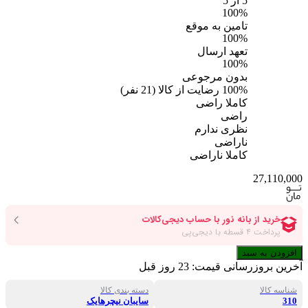
5
از 5
100%
تامین به موقع
100%
تعهد ارسال
100%
بدون مرجوعی
100%
رضایت از کالا
(
21
نفر)
کاملا راضی
راضی
نظری ندارم
ناراضی
کاملا ناراضی
27,110,000
افزودن به سبد
آخرین بروزرسانی قیمت:
23 روز قبل
شناسه کالا
دسته بندی کالا
310
سایبان نیچرهایک