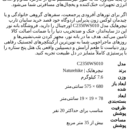
انرژی تجهیزات خنک‌کننده و یخچال‌های مسافرتی شما می‌شود.
اگر برای تورهای آفرودی پرجمعیت، سفرهای گروهی خانوادگی و یا
چیدمان لوکس زون پذیرایی اردوگاه خود قصد خرید سایبان تارپ
نیچرهایک مدل C2350WS010 اورجینال را دارید، فروشگاه بانه نور
این دژ سایه‌انداز، خنک و ضدتخریب دنیا را با ضمانت اصالت کالا
تامین می‌کند. هدف ما در بانه نور، مجهز کردن شب‌نشینی‌ها و
روزهای ماجراجویی شما به نوین‌ترین آرکیتکچرهای لجستیک رفاهی
روز دنیاست تا طعم آرامش و دیسیپلین واقعی یک هتل پنج ستاره را
با پرستیژی کاملاً متمایز در دل طبیعت تجربه کنید.
C2350WS010
مدل
برند
نیچرهایک | Naturehike
وزن
7.6 کیلوگرم
ابعاد باز
680 × 575 سانتی‌متر
شده
ابعاد
78 × 19 × 19 سانتی‌متر
بسته‌بندی
ظرفیت
مناسب برای حداکثر 20 نفر
پوشش
مساحت
بیش از 35 متر مربع
پوشش