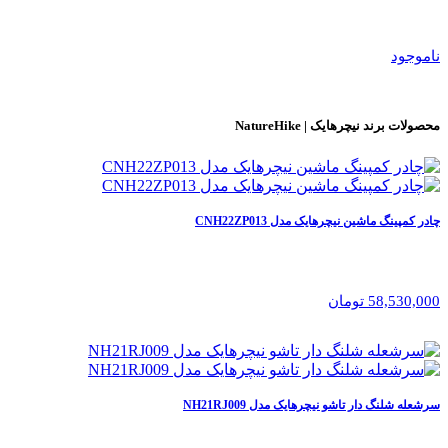
ناموجود
محصولات برند
نیچرهایک | NatureHike
چادر کمپینگ ماشین نیچرهایک مدل CNH22ZP013
58,530,000 تومان
سرشعله شلنگ دار تاشو نیچرهایک مدل NH21RJ009