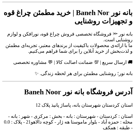
بانه نور Baneh Nor | خرید مطمئن چراغ قوه
و تجهیزات روشنایی
بانه نور 🔦 فروشگاه تخصصی فروش چراغ قوه، نورافکن و لوازم
روشنایی است.
ما با ارائه‌ی محصولات باکیفیت از برندهای معتبر، تجربه‌ای مطمئن
و لذت‌بخش از خرید آنلاین را برای شما فراهم می‌کنیم.
🚚 ارسال سریع | 💯 ضمانت اصالت کالا | 💬 مشاوره تخصصی
بانه نور؛ روشنایی مطمئن برای هر لحظه زندگی. ✨
آدرس فروشگاه بانه نور Baneh Noor
استان کردستان شهرستان بانه، پاساژ پانیذ پلاک 12
استان : کردستان - شهرستان : بانه - بخش : مرکزی - شهر : بانه -
محله : حمزه آباد - بلوار ماموستا هه ژار - کوچه دالاهو21 - پلاک : 0.0
- طبقه : همکف