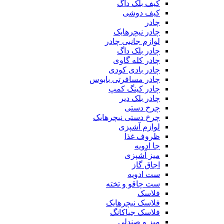
کیف بلک داگ
کیف دوشی
چادر
چادر نیچرهایک
لوازم جانبی چادر
چادر بلک داگ
چادر کله گاوی
چادر بادی کودی
چادر مسافرتی بابوس
چادر کینگ کمپ
چادر بلک دیر
چرخ دستی
چرخ دستی نیچرهایک
لوازم آشپزی
ظروف غذا
جا ادویه
میز آشپزی
اجاق گاز
ست ادویه
ست چاقو و تخته
فلاسک
فلاسک نیچرهایک
فلاسک جیاکانگ
میز و صندلی