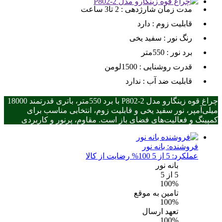
مدت زمان شارژدهی :
2 تا3 ساعت
قابلیت زوم :
دارد
رنگ نور :
سفید یخی
برد نور :
550متر
قدرت روشنایی :
1500لومن
قابلیت ضد آب :
ندارد
چراغ قوه زینگارو مدل P802-2 با برد 550متر، باتری قدرتمند 18000
میلی‌آمپر، نور سفید یخی و قابلیت زوم، انتخابی مناسب برای
کمپینگ و فعالیت‌های فضای باز است. مقاوم، پرنور و کاربردی
فروشنده:
بانه نور
عملکرد: 5 از 5
100% رضایت از کالا
بانه نور
5
از 5
100%
تامین به موقع
100%
تعهد ارسال
100%