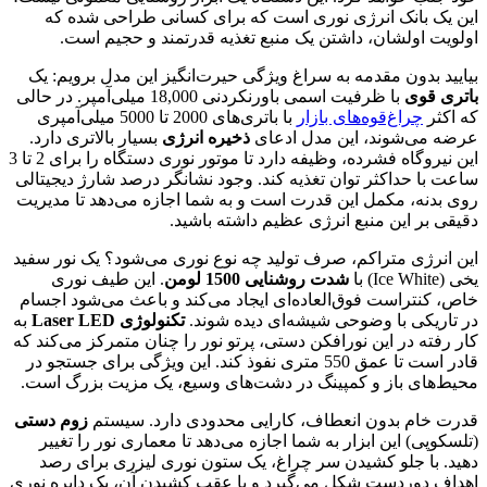
این یک بانک انرژی نوری است که برای کسانی طراحی شده که
اولویت اولشان، داشتن یک منبع تغذیه قدرتمند و حجیم است.
بیایید بدون مقدمه به سراغ ویژگی حیرت‌انگیز این مدل برویم: یک
باتری قوی
با ظرفیت اسمی باورنکردنی 18,000 میلی‌آمپر. در حالی
که اکثر
چراغ‌قوه‌های بازار
با باتری‌های 2000 تا 5000 میلی‌آمپری
عرضه می‌شوند، این مدل ادعای
ذخیره انرژی
بسیار بالاتری دارد.
این نیروگاه فشرده، وظیفه دارد تا موتور نوری دستگاه را برای 2 تا 3
ساعت با حداکثر توان تغذیه کند. وجود نشانگر درصد شارژ دیجیتالی
روی بدنه، مکمل این قدرت است و به شما اجازه می‌دهد تا مدیریت
دقیقی بر این منبع انرژی عظیم داشته باشید.
این انرژی متراکم، صرف تولید چه نوع نوری می‌شود؟ یک نور سفید
یخی (Ice White) با
شدت روشنایی 1500 لومن
. این طیف نوری
خاص، کنتراست فوق‌العاده‌ای ایجاد می‌کند و باعث می‌شود اجسام
در تاریکی با وضوحی شیشه‌ای دیده شوند.
تکنولوژی Laser LED
به
کار رفته در این نورافکن دستی، پرتو نور را چنان متمرکز می‌کند که
قادر است تا عمق 550 متری نفوذ کند. این ویژگی برای جستجو در
محیط‌های باز و کمپینگ در دشت‌های وسیع، یک مزیت بزرگ است.
قدرت خام بدون انعطاف، کارایی محدودی دارد. سیستم
زوم دستی
(تلسکوپی) این ابزار به شما اجازه می‌دهد تا معماری نور را تغییر
دهید. با جلو کشیدن سر چراغ، یک ستون نوری لیزری برای رصد
اهداف دوردست شکل می‌گیرد و با عقب کشیدن آن، یک دایره نوری