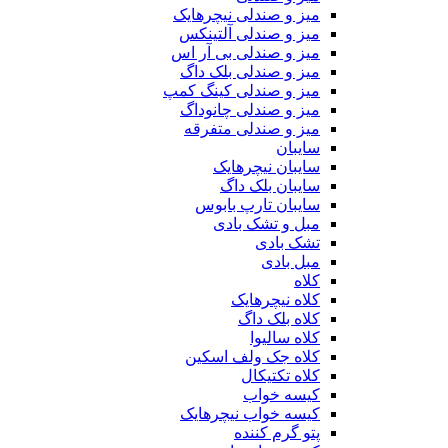
میز و صندلی نیچرهایک
میز و صندلی آلتینکس
میز و صندلی بی آر اس
میز و صندلی بلک داگ
میز و صندلی کینگ کمپ
میز و صندلی چانوداگ
میز و صندلی متفرقه
سایبان
سایبان نیچرهایک
سایبان بلک داگ
سایبان تارپ بابوس
مبل و تشک بادی
تشک بادی
مبل بادی
کلاه
کلاه نیچرهایک
کلاه بلک داگ
کلاه سالیوا
کلاه جک‌ ولف‌ اسکین
کلاه تکتیکال
کیسه خواب
کیسه خواب نیچرهایک
پتو گرم کننده