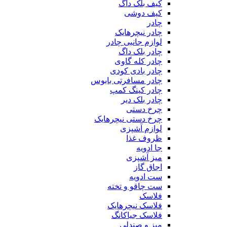
کیف بلک داگ
کیف دوشی
چادر
چادر نیچرهایک
لوازم جانبی چادر
چادر بلک داگ
چادر کله گاوی
چادر بادی کودی
چادر مسافرتی بابوس
چادر کینگ کمپ
چادر بلک دیر
چرخ دستی
چرخ دستی نیچرهایک
لوازم آشپزی
ظروف غذا
جا ادویه
میز آشپزی
اجاق گاز
ست ادویه
ست چاقو و تخته
فلاسک
فلاسک نیچرهایک
فلاسک جیاکانگ
میز و صندلی