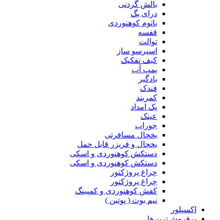
بالش گردنی
درای بگ
باتوم کوهنوردی
قفسه
توالت
اسپرسو ساز
کیف تفکیک
پمپ آب
بادگیر
فندک
کمربند
پک امداد
عینک
جوراب
یخچال مسافرتی
یخچال و فریزر قابل حمل
دستکش کوهنوردی و اسکی
دستکش کوهنوردی و اسکی
چراغ پروژکتور
چراغ پروژکتور
کفش کوهنوردی و کمپینگ
نیم بوت ( پوتین )
اکسپلور
پرفروش‌ترین‌ها