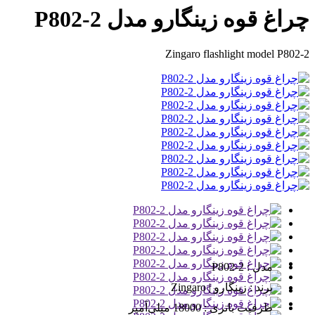
چراغ قوه زینگارو مدل P802-2
Zingaro flashlight model P802-2
مدل :
P802-2
برند :
زینگارو | Zingaro
ظرفیت باتری :
18000 میلی‌آمپر