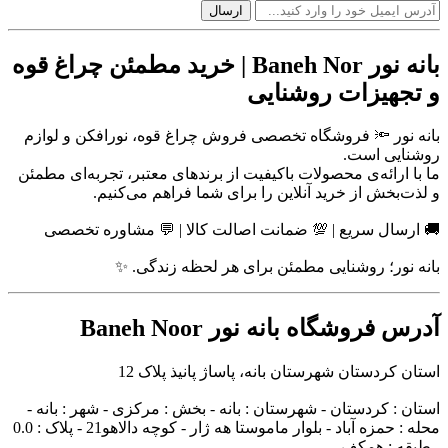
بانه نور Baneh Nor | خرید مطمئن چراغ قوه
و تجهیزات روشنایی
بانه نور 🔦 فروشگاه تخصصی فروش چراغ قوه، نورافکن و لوازم
روشنایی است.
ما با ارائه‌ی محصولات باکیفیت از برندهای معتبر، تجربه‌ای مطمئن
و لذت‌بخش از خرید آنلاین را برای شما فراهم می‌کنیم.
🚚 ارسال سریع | 💯 ضمانت اصالت کالا | 💬 مشاوره تخصصی
بانه نور؛ روشنایی مطمئن برای هر لحظه زندگی. ✨
آدرس فروشگاه بانه نور Baneh Noor
استان کردستان شهرستان بانه، پاساژ پانیذ پلاک 12
استان : کردستان - شهرستان : بانه - بخش : مرکزی - شهر : بانه -
محله : حمزه آباد - بلوار ماموستا هه ژار - کوچه دالاهو21 - پلاک : 0.0
- طبقه : همکف