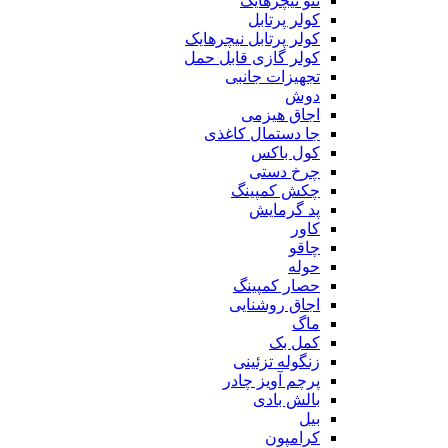
ننو نیچرهایک
کولر پرتابل
کولر پرتابل نیچرهایک
کولر گازی قابل حمل
تجهیزات جانبی
دوش
اجاق هیزمی
جا دستمال کاغذی
کول باکس
چرخ دستی
چکش کمپینگ
پد گرمایش
کاور
چاقو
حوله
حصار کمپینگ
اجاق روشنایی
ماگ
کمل بک
زنگوله تزئینی
پرچم آویز چادر
بالش بادی
بیل
کرامپون