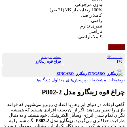
بدون مرجوعی
100%
رضایت از کالا
(
21
نفر)
کاملا راضی
راضی
نظری ندارم
ناراضی
کاملا ناراضی
ناموجود
شناسه کالا
دسته بندی کالا
170
چراغ قوه زینگارو
برند
زینگارو | ZINGARO
توضیحات
مشخصات
پرسش‌های متداول
دیدگاه‌ها
چراغ قوه زینگارو مدل P802-2
گاهی اوقات در دنیای ابزارها، با اعدادی روبرو می‌شویم که قواعد
بازی را تغییر می‌دهند. اگر از آن دسته افرادی هستید که همیشه
نگران تمام شدن انرژی وسایل الکترونیکی خود هستید و به دنبال
ظرفیت حداکثری می‌گردید،
زینگارو مدل P802-2
نگاه شما را به
خود جلب خواهد کرد. این دستگاه یک ابزار روشنایی معمولی نیست؛