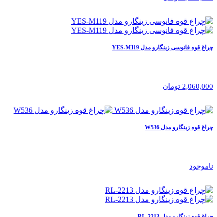
چراغ قوه فانوسی زینگارو مدل YES-M119
2,060,000 تومان
چراغ قوه زینگارو مدل W536
ناموجود
چراغ قوه زینگارو مدل RL-2213