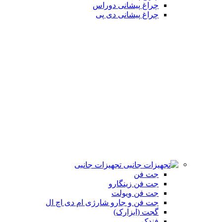
چراغ پیشانی دوراس
چراغ پیشانی دی پی
تجهیزات جانبی
جت فن
جت فن زینگارو
جت فن ویولت
جت فن و جارو شارژی ام دی اچ ال
گجت (ابزارک)
فندک