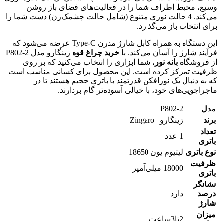
وسیع، محیط اطراف شما را در فعالیت‌های فضای باز روشن
می‌کند. 4 حالت نوری متنوع (شامل حالت چشمک‌زن) دست شما را
برای انتخاب باز می‌گذارد.
این دستگاه به همراه کابل شارژ مدرن Type-C عرضه می‌شود که
فرآیند شارژ را آسان می‌کند. با
خرید چراغ قوه
زینگارو مدل P802-2
از فروشگاه
بانه نور
، شما ابزاری را انتخاب می‌کنید که بر روی
ظرفیت تمرکز کرده است. این محصول برای کسانی مناسب است
که به دنبال یک نورافکن قدرتمند با باتری حجیم هستند تا در
ماجراجویی‌های خود، با خیالی آسوده‌تر گام بردارند.
P802-2
مدل
برند
زینگارو | Zingaro
تعداد
1 عدد
باتری
نوع باتری
لیتیوم یون 18650
ظرفیت
18000 میلی‌آمپر
باتری
نشانگر
درصد
دارد
شارژ
میزان
2تا3ساعت