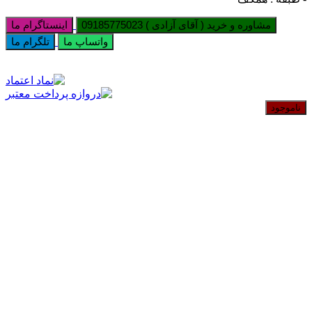
مشاوره و خرید ( آقای آزادی ) 09185775023
اینستاگرام ما
واتساپ ما
تلگرام ما
ناموجود