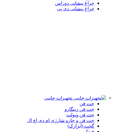
چراغ پیشانی دوراس
چراغ پیشانی دی پی
تجهیزات جانبی
جت فن
جت فن زینگارو
جت فن ویولت
جت فن و جارو شارژی ام دی اچ ال
گجت (ابزارک)
فندک