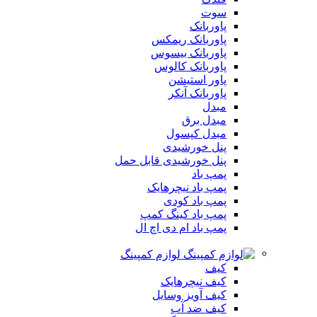
سوت
پاوربانک
پاوربانک ریمکس
پاوربانک بیسوس
پاوربانک کالوس
پاور استیشن
پاوربانک آنکر
مبدل
مبدل برق
مبدل کپسول
پنل خورشیدی
پنل خورشیدی قابل حمل
پمپ باد
پمپ باد نیچرهایک
پمپ باد کودی
پمپ باد کینگ کمپ
پمپ باد ام دی اچ ال
لوازم کمپینگ
کیف
کیف نیچرهایک
کیف آویز وسایل
کیف ضد آب