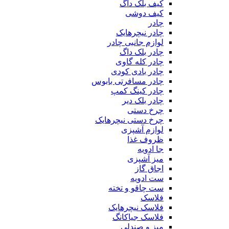
کیف بلک داگ
کیف دوشی
چادر
چادر نیچرهایک
لوازم جانبی چادر
چادر بلک داگ
چادر کله گاوی
چادر بادی کودی
چادر مسافرتی بابوس
چادر کینگ کمپ
چادر بلک دیر
چرخ دستی
چرخ دستی نیچرهایک
لوازم آشپزی
ظروف غذا
جا ادویه
میز آشپزی
اجاق گاز
ست ادویه
ست چاقو و تخته
فلاسک
فلاسک نیچرهایک
فلاسک جیاکانگ
میز و صندلی