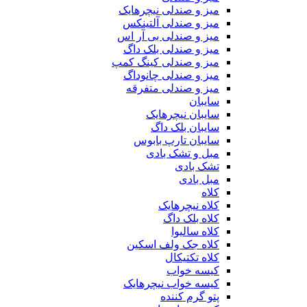
میز و صندلی نیچرهایک
میز و صندلی آلتینکس
میز و صندلی بی آر اس
میز و صندلی بلک داگ
میز و صندلی کینگ کمپ
میز و صندلی چانوداگ
میز و صندلی متفرقه
سایبان
سایبان نیچرهایک
سایبان بلک داگ
سایبان تارپ بابوس
مبل و تشک بادی
تشک بادی
مبل بادی
کلاه
کلاه نیچرهایک
کلاه بلک داگ
کلاه سالیوا
کلاه جک‌ ولف‌ اسکین
کلاه تکتیکال
کیسه خواب
کیسه خواب نیچرهایک
پتو گرم کننده