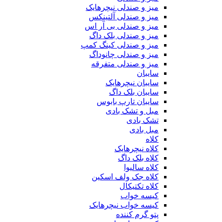
میز و صندلی نیچرهایک
میز و صندلی آلتینکس
میز و صندلی بی آر اس
میز و صندلی بلک داگ
میز و صندلی کینگ کمپ
میز و صندلی چانوداگ
میز و صندلی متفرقه
سایبان
سایبان نیچرهایک
سایبان بلک داگ
سایبان تارپ بابوس
مبل و تشک بادی
تشک بادی
مبل بادی
کلاه
کلاه نیچرهایک
کلاه بلک داگ
کلاه سالیوا
کلاه جک‌ ولف‌ اسکین
کلاه تکتیکال
کیسه خواب
کیسه خواب نیچرهایک
پتو گرم کننده