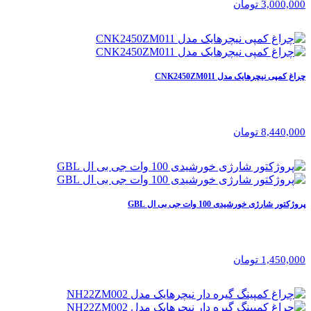
3,000,000 تومان
چراغ کمپی نیچرهایک مدل CNK2450ZM011
8,440,000 تومان
پروژکتور شارژی خورشیدی 100 وات جی بی ال GBL
1,450,000 تومان