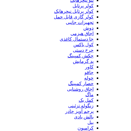
ننو نیچرهایک
کولر پرتابل
کولر پرتابل نیچرهایک
کولر گازی قابل حمل
تجهیزات جانبی
دوش
اجاق هیزمی
جا دستمال کاغذی
کول باکس
چرخ دستی
چکش کمپینگ
پد گرمایش
کاور
چاقو
حوله
حصار کمپینگ
اجاق روشنایی
ماگ
کمل بک
زنگوله تزئینی
پرچم آویز چادر
بالش بادی
بیل
کرامپون