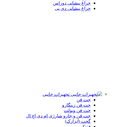
چراغ پیشانی دوراس
چراغ پیشانی دی پی
تجهیزات جانبی
جت فن
جت فن زینگارو
جت فن ویولت
جت فن و جارو شارژی ام دی اچ ال
گجت (ابزارک)
فندک