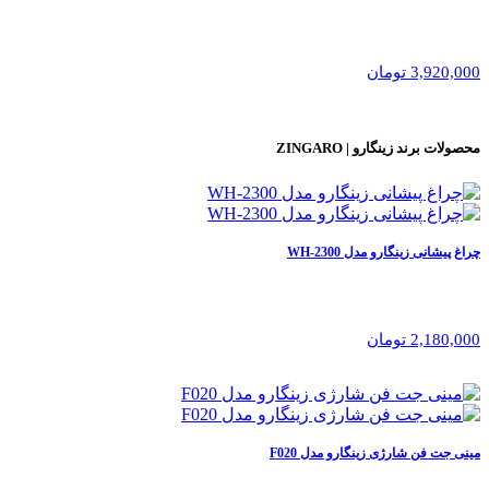
3,920,000 تومان
محصولات برند
زینگارو | ZINGARO
چراغ پیشانی زینگارو مدل WH-2300
2,180,000 تومان
مینی جت فن شارژی زینگارو مدل F020