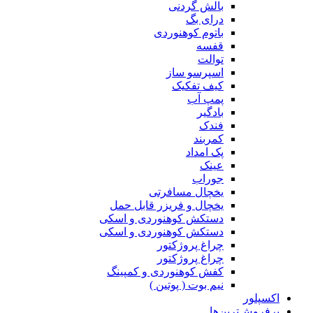
بالش گردنی
درای بگ
باتوم کوهنوردی
قفسه
توالت
اسپرسو ساز
کیف تفکیک
پمپ آب
بادگیر
فندک
کمربند
پک امداد
عینک
جوراب
یخچال مسافرتی
یخچال و فریزر قابل حمل
دستکش کوهنوردی و اسکی
دستکش کوهنوردی و اسکی
چراغ پروژکتور
چراغ پروژکتور
کفش کوهنوردی و کمپینگ
نیم بوت ( پوتین )
اکسپلور
پرفروش‌ترین‌ها