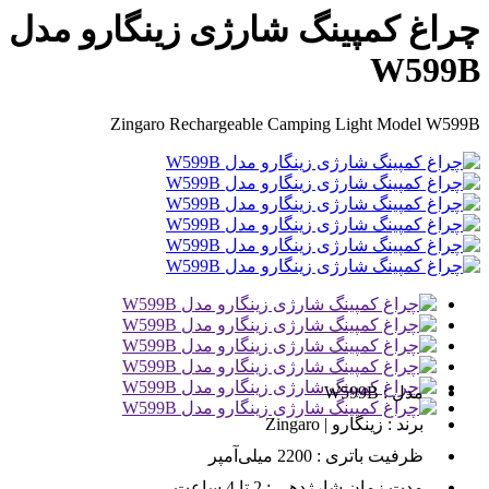
چراغ کمپینگ شارژی زینگارو مدل
W599B
Zingaro Rechargeable Camping Light Model W599B
مدل :
W599B
برند :
زینگارو | Zingaro
ظرفیت باتری :
2200 میلی‌آمپر
مدت زمان شارژدهی :
2 تا 4 ساعت