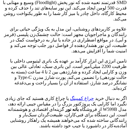
SMD قدرتمند تعبیه شده که نور پخش (Floodlight) وسیع و مهتابی با
قدرت 500 لومن ایجاد می‌کند. این نور سایه‌های تند را حذف کرده و
محیط کارگاه، داخل چادر یا میز کار شما را به طور یکنواخت روشن
می‌کند.
علاوه بر کاربردهای روشنایی، این مدل به یک ویژگی حیاتی برای
رانندگان و ماجراجویان مجهز است: حالت چشمک‌زن پلیسی (قرمز
و آبی). در مواقع اضطراری در جاده یا نیاز به درخواست کمک در
طبیعت، این نور هشداردهنده از فواصل دور جلب توجه می‌کند و
امنیت شما را افزایش می‌دهد.
تامین انرژی این ابزار کارآمد بر عهده یک باتری لیتیومی داخلی با
ظرفیت 2200 میلی‌آمپر است. این باتری سبک، تعادلی عالی بین
وزن و کارایی ایجاد کرده و شارژدهی بین 2 تا 4 ساعت (بسته به
حالت نوردهی) را تضمین می‌کند. پورت شارژ مدرن Type-C و
نشانگر درصد شارژ، استفاده از آن را بسیار راحت و بی‌دغدغه
کرده‌اند.
اگر به دنبال خرید
چراغ کمپینگ
یا چراغ کاری هستید که جای زیادی
نگیرد اما کارایی یک پروژکتور بزرگ را در مقیاس جیبی ارائه دهد،
مدل W599B از فروشگاه
بانه نور
گزینه‌ای اقتصادی و هوشمندانه
است. این دستگاه برای فنی‌کاران، طبیعت‌گردان سبک‌بار و
رانندگانی ساخته شده که می‌خواهند همیشه یک راهکار روشنایی
آماده‌به‌کار در داشبورد یا جیب خود داشته باشند.