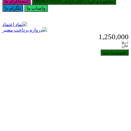
مشاوره و خرید ( آقای آزادی ) 09185775023
اینستاگرام ما
واتساپ ما
تلگرام ما
1,250,000
افزودن به سبد