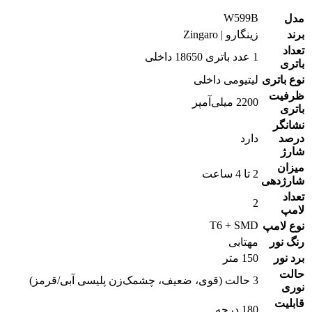
W599B
مدل
برند
زینگارو | Zingaro
تعداد
1 عدد باتری 18650 داخلی
باتری
نوع باتری
لیتیومی داخلی
ظرفیت
2200 میلی‌آمپر
باتری
نشانگر
درصد
دارد
شارژ
میزان
2 تا 4 ساعت
شارژدهی
تعداد
2
لامپ
T6 + SMD
نوع لامپ
رنگ نور
مهتابی
برد نور
150 متر
حالت
3 حالت (قوی، ضعیف، چشمک‌زن پلیسی آبی/قرمز)
نوری
قابلیت
180 درجه