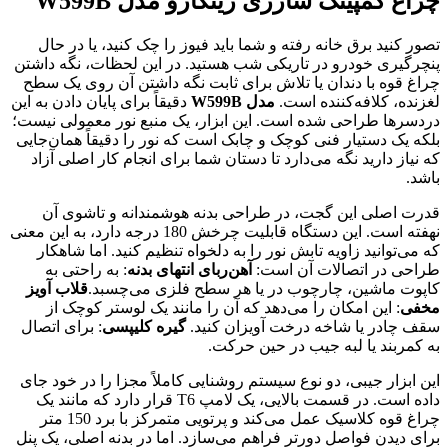
چراغ کمپینگ شارژی زینگارو مدل W599B
تصور کنید برق خانه رفته و شما باید فیوز را چک کنید، یا در حال
پنچرگیری خودرو در تاریکی شب هستید. در این لحظات، نگه داشتن
چراغ قوه با دندان یا تلاش برای ثابت نگه داشتن آن روی یک سطح
لغزنده، کلافه‌کننده است.
مدل W599B
دقیقاً برای پایان دادن به این
دردسرها طراحی شده است. این ابزار، یک منبع نور معمولی نیست؛
بلکه یک دستیار فنی کوچک و چابک است که نور را دقیقاً همان‌جایی
که نیاز دارید نگه می‌دارد تا دستان شما برای انجام کار اصلی آزاد
باشد.
قدرت اصلی این گجت، در طراحی بدنه هوشمندانه و تاشوی آن
نهفته است. این دستگاه قابلیت چرخش 180 درجه دارد، به این معنی
که می‌توانید زاویه تابش نور را به دلخواه تنظیم کنید. اما شاهکار
طراحی در اتصالات آن است:
آهن‌ربای انتهای بدنه
: به راحتی به
کاپوت ماشین، چارچوب در یا هر سطح فلزی می‌چسبد.
قلاب آویز
مخفی
: این امکان را می‌دهد که آن را مانند یک لوستر کوچک از
سقف چادر یا شاخه درخت آویزان کنید.
گیره کلیپسی
: برای اتصال
به کمربند یا لبه جیب در حین حرکت.
این ابزار جیبی، دو نوع سیستم روشنایی کاملاً مجزا را در خود جای
داده است. در قسمت بالایی، یک لامپ T6 قرار دارد که مانند یک
چراغ قوه کلاسیک عمل می‌کند و پرتویی متمرکز با برد 150 متر
برای دیدن فواصل دورتر فراهم می‌سازد. اما در بدنه اصلی، یک پنل