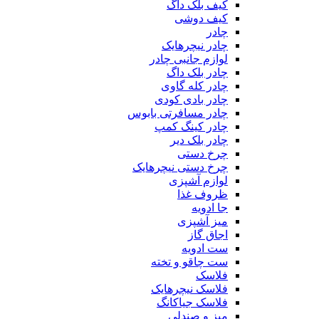
کیف بلک داگ
کیف دوشی
چادر
چادر نیچرهایک
لوازم جانبی چادر
چادر بلک داگ
چادر کله گاوی
چادر بادی کودی
چادر مسافرتی بابوس
چادر کینگ کمپ
چادر بلک دیر
چرخ دستی
چرخ دستی نیچرهایک
لوازم آشپزی
ظروف غذا
جا ادویه
میز آشپزی
اجاق گاز
ست ادویه
ست چاقو و تخته
فلاسک
فلاسک نیچرهایک
فلاسک جیاکانگ
میز و صندلی