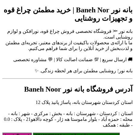
بانه نور Baneh Nor | خرید مطمئن چراغ قوه
و تجهیزات روشنایی
بانه نور 🔦 فروشگاه تخصصی فروش چراغ قوه، نورافکن و لوازم
روشنایی است.
ما با ارائه‌ی محصولات باکیفیت از برندهای معتبر، تجربه‌ای مطمئن
و لذت‌بخش از خرید آنلاین را برای شما فراهم می‌کنیم.
🚚 ارسال سریع | 💯 ضمانت اصالت کالا | 💬 مشاوره تخصصی
بانه نور؛ روشنایی مطمئن برای هر لحظه زندگی. ✨
آدرس فروشگاه بانه نور Baneh Noor
استان کردستان شهرستان بانه، پاساژ پانیذ پلاک 12
استان : کردستان - شهرستان : بانه - بخش : مرکزی - شهر : بانه -
محله : حمزه آباد - بلوار ماموستا هه ژار - کوچه دالاهو21 - پلاک : 0.0
- طبقه : همکف