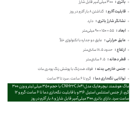
باتری :
300 میلی‌آمپر قابل شارژ
قابلیت آلارم :
گذاشتن 8 بار آلارم در روز
نشانگر شارژ باتری :
دارد
ابعاد :
55 × 150 × 90 میلی‌متر
عایق حرارتی :
عایق دو جداره با تکنولوژی خلأ
ارتفاع :
حدود 18.5 سانتی‌متر
قطر دهانه :
6.5 سانتی‌متر
جنس خارجی بدنه :
فولاد ضدزنگ با پوشش رنگ پودری مات
توانایی نگه‌داری دما :
گرم تا 6 ساعت، سرد تا 12 ساعت
ماگ هوشمند نیچرهایک مدل CNH22CJ041 با حجم 350 میلی‌لیتر و وزن 300
گرم، از جنس استنلس استیل 316 و با قابلیت نگه‌داری دما تا 6 ساعت گرم و 12
ساعت سرد. دارای باتری 300 میلی‌آمپر قابل شارژ و 8 بار آلارم در روز