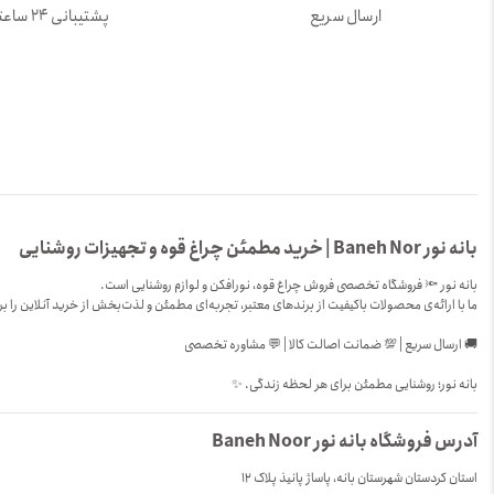
ارسال سریع
پشتیبانی 24 ساعته
بانه نور Baneh Nor | خرید مطمئن چراغ قوه و تجهیزات روشنایی
بانه نور 🔦 فروشگاه تخصصی فروش چراغ قوه، نورافکن و لوازم روشنایی است.
ما با ارائه‌ی محصولات باکیفیت از برندهای معتبر، تجربه‌ای مطمئن و لذت‌بخش از خرید آنلاین را بر
🚚 ارسال سریع | 💯 ضمانت اصالت کالا | 💬 مشاوره تخصصی
بانه نور؛ روشنایی مطمئن برای هر لحظه زندگی. ✨
آدرس فروشگاه بانه نور Baneh Noor
استان کردستان شهرستان بانه، پاساژ پانیذ پلاک 12