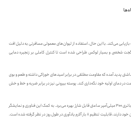
ه‌ها
بازیابی می‌کند. با این حال، استفاده از لیوان‌های معمولی مسافرتی به دلیل افت
یک گجت شخصی و بسیار لوکس طراحی شده است تا کنترل کاملی بر زنجیره دمایی
تی آن است. مخزن داخلی ماگ تماماً از استنلس استیل 316 فولاد ضدزنگ با گرید پزشکی و بهداشتی پدید آمده که مقاومت مطلقی در برابر اسیدهای خوراکی داشته و طعم و بوی
ی را کاملاً حفظ می‌کند. این ساختار با تکیه بر تکنولوژی عایق دوجداره و خلأ میانی، قادر است نوشیدنی‌های گرم شما را تا 6 ساعت و محتویات سرد را تا 12 ساعت در دمای اولیه خود نگه‌داری کند. پوسته بیرونی نیز در برابر ضربه و خط و خش
وجه تمایز و اصالت این کالای 350 میلی‌لیتری، برخورداری از ویژگی‌های هوشمند دیجیتالی است. این ماگ به یک تراشه بلوتوث با شعاع اتصال 10 متر مجهز شده و از یک باتری 300 میلی‌آمپر ساعتی قابل شارژ بهره می‌برد. به کمک این فناوری و نمایشگر
تعبیه‌شده روی بدنه، شما می‌توانید متن و شکلک‌های دلخواه خود را روی ماگ به نمایش بگذارید. همچنین برای ورزشکارانی که نیاز به زمان‌بندی منظم برای تامین آب بدن خود دارند، قابلیت تنظیم 8 بار آلارم یادآوری در طول روز در نظر گرفته شده است.