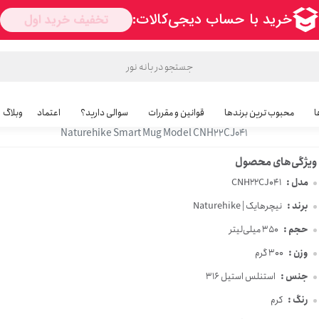
ماگ هوشمند نیچرهایک مدل CNH22CJ041
اورجینال
ا
محبوب ترین برندها
قوانین و مقررات
سوالی دارید؟
اعتماد
وبلاگ
Naturehike Smart Mug Model CNH22CJ041
مدل :
CNH22CJ041
برند :
نیچرهایک | Naturehike
حجم :
350 میلی‌لیتر
وزن :
300 گرم
جنس :
استنلس استیل 316
رنگ :
کرم