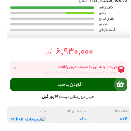
100%
رضایت از کالا
(
21
نفر)
کاملا راضی
راضی
نظری ندارم
ناراضی
کاملا ناراضی
6,930,000
افزودن به سبد
آخرین بروزرسانی قیمت:
19 روز قبل
شناسه کالا
دسته بندی کالا
برند
574
ماگ
نیچرهای