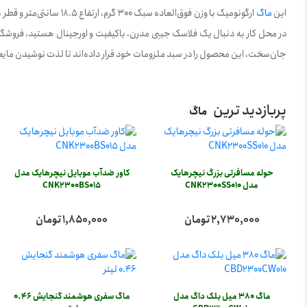
این
ماگ
در محل کار به دنبال یک فلاسک جیبی مدرن، باکیفیت و اورجینال هستید، فروشگاه
جان‌سخت، این محصول را در سبد ملزومات خود قرار داده‌اند تا لذت نوشیدن مایع
پربازدید ترین
ماگ
حوله مسافرتی بزرگ نیچرهایک
کاور ضدآب موبایل نیچرهایک مدل
مدل CNK2300SS010
CNK2300BS015
2,730,000 تومان
1,850,000 تومان
ماگ 380 میل بلک داگ مدل
ماگ سفری هوشمند گنجایش 0.46