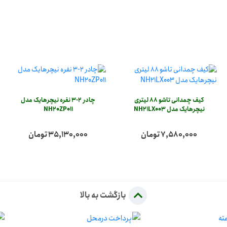
کیف چمدانی تاشو 88 لیتری
چادر 2-3 نفره نیچرهایک مدل
نیچرهایک مدل NH21LX003
NH20ZP011
7,580,000 تومان
35,130,000 تومان
بازگشت به بالا