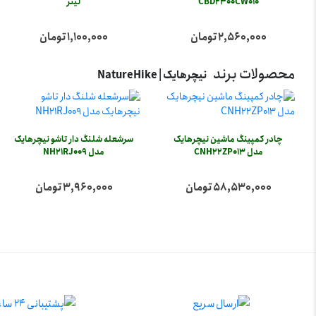
CBD2300CW010
لیتر
2,560,000 تومان
1,100,000 تومان
محصولات برند
نیچرهایک | NatureHike
چادر کمپینگ ماشین نیچرهایک
سرشعله شلنگ دار تاشو نیچرهایک
مدل CNH22ZP013
مدل NH21RJ009
58,530,000 تومان
3,960,000 تومان