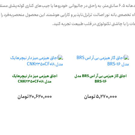
ارگونومیک با وزن فوق‌العاده سبک 300 گرم، ارتفاع 18.5 سانتی‌متر و قطر دهانه 6.5 سانتی‌متر، به راحتی در جالیوانی
 تخصصی بانه نور اصالت تزلزل‌ناپذیر و کارایی هوشمند این محصول منحصربه‌فرد را تض
ات را با چاشنی تکنولوژی در قلب طبیعت تجربه کنید.
اجاق گاز هیزمی بی آر اس BRS مدل
اجاق هیزمی میز دار نیچرهایک
BRS-116
مدل CNK2350CF018
5,270,000 تومان
20,620,000 تومان