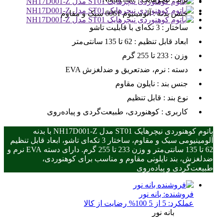
جنس بدنه :
آلومینیوم 6061 سبک و مقاوم
ساختار :
3 تکه‌ای با قابلیت تاشو
ابعاد قابل تنظیم :
62 تا 135 سانتی‌متر
وزن :
233 تا 255 گرم
دسته :
EVA نرم، ضدتعریق و ضدلغزش
جنس بند :
نایلون مقاوم
نوع بند :
قابل تنظیم
کاربری :
کوهنوردی، طبیعت‌گردی و پیاده‌روی
باتوم کوهنوردی نیچرهایک ST01 مدل NH17D001-Z با بدنه
آلومینیومی سبک و مقاوم، ساختار 3 تکه‌ای تاشو، ابعاد قابل تنظیم
62 تا 135 سانتی‌متر و وزن 233 تا 255 گرم. دارای دسته EVA نرم و
ضدلغزش، بند نایلونی مقاوم و مناسب برای کوهنوردی،
طبیعت‌گردی و پیاده‌روی
فروشنده:
بانه نور
عملکرد: 5 از 5
100% رضایت از کالا
بانه نور