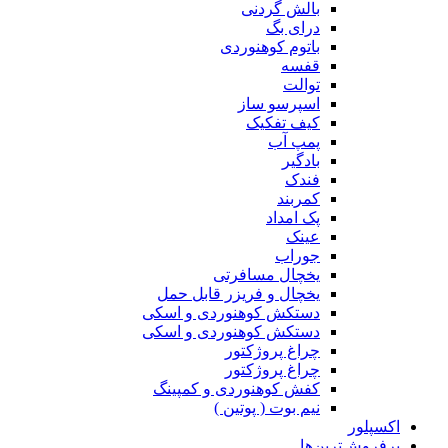
بالش گردنی
درای بگ
باتوم کوهنوردی
قفسه
توالت
اسپرسو ساز
کیف تفکیک
پمپ آب
بادگیر
فندک
کمربند
پک امداد
عینک
جوراب
یخچال مسافرتی
یخچال و فریزر قابل حمل
دستکش کوهنوردی و اسکی
دستکش کوهنوردی و اسکی
چراغ پروژکتور
چراغ پروژکتور
کفش کوهنوردی و کمپینگ
نیم بوت ( پوتین )
اکسپلور
پرفروش‌ترین‌ها