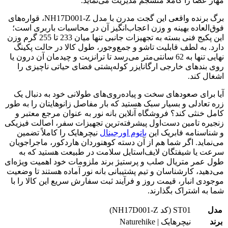
مهار عصا را کاملاً منسجم مدیریت می‌نماید.
برگ برنده واقعی این گجت مدرن با مدل NH17D001-Z، قواره‌های
فوق‌العاده بهینه و وزن اعجاب‌انگیز آن در محاسبات باربری است؛
این پکیج فنی بسته به تجهیزات جانبی تنها میان 233 تا 255 گرم وزن
دارد. به لطف قابلیت تاشو و جمع‌وجور، طول کالا در حالت پکینگ
نهایی تنها به 62 سانتی‌متر می‌رسد تا ترانزیت و چیدمان آن درون یا
روی بندهای خارجی ارگانایزر کوله‌پشتی فضای حیاتی ناچیزی را
اشغال کند.
آیا برای صعودهای سخت و پیاده‌روی‌های طولانی خود به دنبال یک
زره تعادلی و بسیار سبک هستید که بار مفاصل زانوهایتان را به طور
کامل خنثی کند؟ فروشگاه آنلاین بانه نور به عنوان مرجع معتبر و
زنجیره تامین دست‌اول پیشرفته‌ترین تجهیزات سفر، اصالت فیزیکی
و شناسنامه فابریک این
باتوم اورجینال
نیچرهایک را کاملاً تضمین
می‌نماید. اگر شما هم از آن دسته کوهنوردان هاردکور، ماجراجویان
سرعت یا شیفتگان لایف‌استایل سلامت در طبیعت هستید که به
طول عمر متریال صلب و پرستیژ برند ملزومات خود اهمیت ویژه‌ای
می‌دهید، کارشناسان و تیم پشتیبانی بانه نور آماده هستند تا وضعیت
موجودی انبار، قیمت روز و فرآیند ثبت سفارش سریع این کالا را با
شما به اشتراک بگذارند.
مدل
ST01 (کد NH17D001-Z)
برند
نیچرهایک | Naturehike