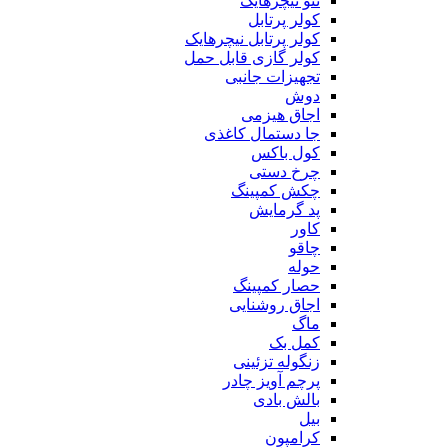
ننو نیچرهایک
کولر پرتابل
کولر پرتابل نیچرهایک
کولر گازی قابل حمل
تجهیزات جانبی
دوش
اجاق هیزمی
جا دستمال کاغذی
کول باکس
چرخ دستی
چکش کمپینگ
پد گرمایش
کاور
چاقو
حوله
حصار کمپینگ
اجاق روشنایی
ماگ
کمل بک
زنگوله تزئینی
پرچم آویز چادر
بالش بادی
بیل
کرامپون