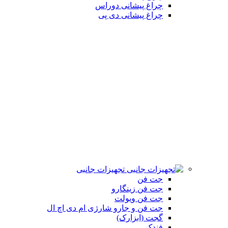
چراغ پیشانی دوراس
چراغ پیشانی دی پی
تجهیزات جانبی
جت فن
جت فن زینگارو
جت فن ویولت
جت فن و جارو شارژی ام دی اچ ال
گجت (ابزارک)
فندک