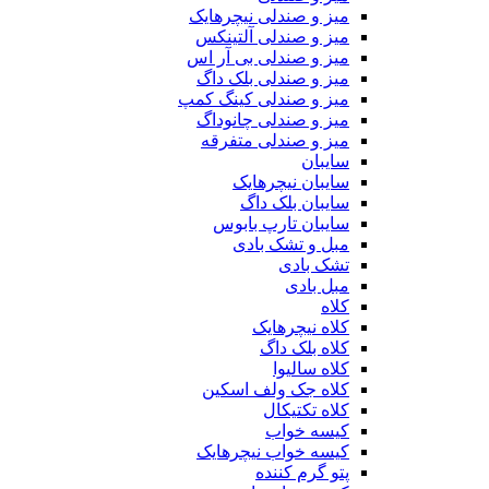
میز و صندلی نیچرهایک
میز و صندلی آلتینکس
میز و صندلی بی آر اس
میز و صندلی بلک داگ
میز و صندلی کینگ کمپ
میز و صندلی چانوداگ
میز و صندلی متفرقه
سایبان
سایبان نیچرهایک
سایبان بلک داگ
سایبان تارپ بابوس
مبل و تشک بادی
تشک بادی
مبل بادی
کلاه
کلاه نیچرهایک
کلاه بلک داگ
کلاه سالیوا
کلاه جک‌ ولف‌ اسکین
کلاه تکتیکال
کیسه خواب
کیسه خواب نیچرهایک
پتو گرم کننده