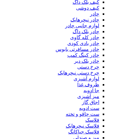
کیف بلک داگ
کیف دوشی
چادر
چادر نیچرهایک
لوازم جانبی چادر
چادر بلک داگ
چادر کله گاوی
چادر بادی کودی
چادر مسافرتی بابوس
چادر کینگ کمپ
چادر بلک دیر
چرخ دستی
چرخ دستی نیچرهایک
لوازم آشپزی
ظروف غذا
جا ادویه
میز آشپزی
اجاق گاز
ست ادویه
ست چاقو و تخته
فلاسک
فلاسک نیچرهایک
فلاسک جیاکانگ
میز و صندلی