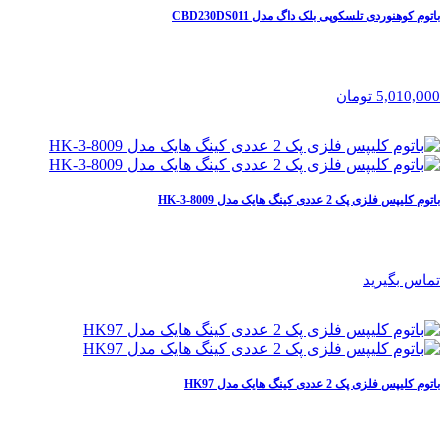
باتوم کوهنوردی تلسکوپی بلک داگ مدل CBD230DS011
5,010,000 تومان
باتوم کلیپس فلزی پک 2 عددی کینگ هایک مدل HK-3-8009
تماس بگیرید
باتوم کلیپس فلزی پک 2 عددی کینگ هایک مدل HK97