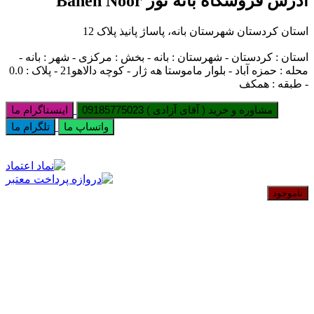
آدرس فروشگاه بانه نور Baneh Noor
استان کردستان شهرستان بانه، پاساژ پانیذ پلاک 12
استان : کردستان - شهرستان : بانه - بخش : مرکزی - شهر : بانه -
محله : حمزه آباد - بلوار ماموستا هه ژار - کوچه دالاهو21 - پلاک : 0.0
- طبقه : همکف
مشاوره و خرید ( آقای آزادی ) 09185775023
اینستاگرام ما
واتساپ ما
تلگرام ما
ناموجود