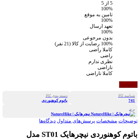
5
از 5
100%
تامین به موقع
100%
تعهد ارسال
100%
بدون مرجوعی
100%
رضایت از کالا
(
21
نفر)
کاملا راضی
راضی
نظری ندارم
ناراضی
کاملا ناراضی
ناموجود
شناسه کالا
دسته بندی کالا
741
باتوم کوهنوردی
برند
نیچرهایک | NatureHike
توضیحات
مشخصات
پرسش‌های متداول
دیدگاه‌ها
باتوم کوهنوردی نیچرهایک ST01 مدل