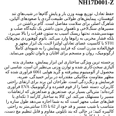
NH17D001-Z
حفظ تعادل، توزیع بهینه وزن بار و پایش گام‌ها در شیب‌های تند
کوهستان، پیمایش‌های طولانی طبیعت‌گردی یا صعودهای آلپاین،
شاهرگ اصلی برای سلامت مفاصل است. گام برداشتن در
مسیرهای سنگ‌لاخی و ناهموار بدون داشتن یک تکیه‌گاه صلب و
مهندسی‌شده، نه‌تنها ریسک آسیب به ستون فقرات را بالا می‌برد،
بلکه فشار مخربی به زانوها وارد می‌کند. باتوم کوهنوردی نیچرهایک
ST01 با کانسپت عصای تعادلی اولترا لایت، یک ابزار مجهز و
فوق‌العاده مدرن است که فرآیند پیمایش را به شیوه‌ای کاملاً
ارگونومیک، روان و منسجم برای آقایان و بانوان تکوین می‌نماید.
برجسته ترین ویژگی ساختاری این ابزار پیمایش، معماری بدنه
آلیاژی سخت‌کاری شده و توازن وزنی بی‌نظیر آن است. شاسی این
محصول از آلومینیوم پیشرفته و گرید هوایی 6061 فرآوری شده که
مظهر مقاومت مکانیکی مقتدرانه در برابر خمیدگی، ضربه،
فرسایش و زنگ‌زدگی است. طراحان این برند برای ارتقای راحتی
کاربران، دسته عصا را از فوم فشرده و ارگونومیک EVA فرآوری
کرده‌اند؛ متریالی بسیار نرم، ضدتعریق و ضدلغزش که ارتعاشات
مسیر را مستهلک می‌کند. این کالا به ساختار کارآمد 3 تکه‌ای با
قفل‌های صلب مجهز است که به شما اجازه می‌دهد طول سازه را
متناسب با شیب مسیر و قد خود از 62 تا 135 سانتی‌متر به راحتی
کالیبره کنید؛ در حالی که بند نایلونی مقاوم و قابل تنظیم مچ دست،