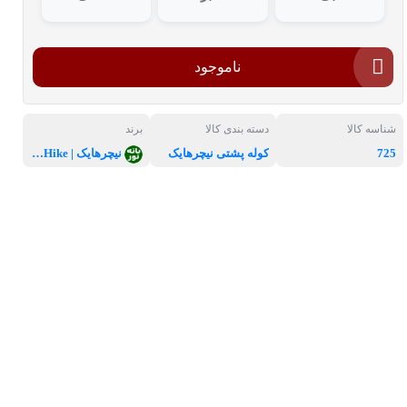
ناموجود
شناسه کالا
دسته بندی کالا
برند
725
کوله پشتی نیچرهایک
نیچرهایک | NatureHike