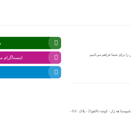
م
ن را برای شما فراهم می‌کنیم.
اینستاگرام ما
استان : کردستان - شهرستان : بانه - بخش : مرکزی - شهر : بانه - محله : حمزه آباد - بلوار ماموستا هه ژار - کوچه دالاهو21 - پلاک : 0.0 -