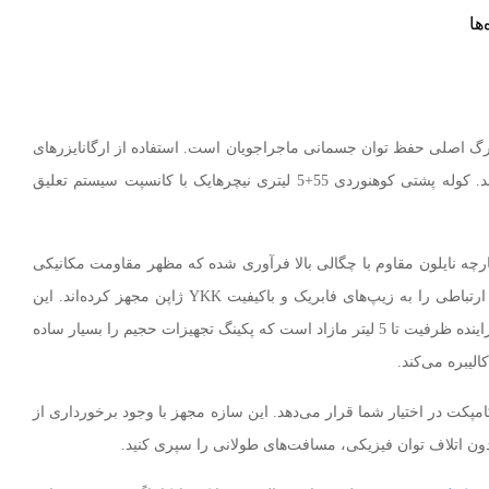
‌ها
هرگ اصلی حفظ توان جسمانی ماجراجویان است. استفاده از ارگانایزرهای
غیراستاندارد به دلیل عدم توزیع بهینه بار بر روی آناتومی بدن، فشار مضاعفی به ستون فقرات و شانه‌ها وارد کرده و صعود شما را فرسایشی می‌کند. کوله پشتی کوهنوردی 55+5 لیتری نیچرهایک با کانسپت سیستم تعلیق
چه نایلون مقاوم با چگالی بالا فرآوری شده که مظهر مقاومت مکانیکی
در برابر سایش، پارگی، خراشیدگی و نفوذ رطوبت است. طراحان نیچرهایک برای تضمین مداومت کارکرد کالا در شرایط تحت فشار، تمام بخش‌های ارتباطی را به زیپ‌های فابریک و باکیفیت YKK ژاپن مجهز کرده‌اند. این
ارگانایزر پیشرفته دارای امکانات استراتژیکی نظیر محفظه اختصاصی کیسه آب، بندهای تعبیه شده برای محل نصب چادر، زیرانداز یا تیرک، و سیستم افزاینده ظرفیت تا 5 لیتر مازاد است که پکینگ تجهیزات حجیم را بسیار ساده
لیبره می‌کند.
بعاد 76 × 32 × 23 سانتی‌متر مهندسی شده که گنجایش ایده آل 55 لیتری را در یک ساختار کامپکت در اختیار شما قرار می‌دهد. این سازه مجهز با وجود برخورداری از