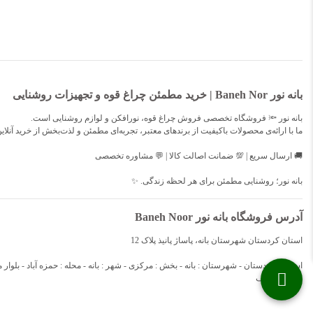
بانه نور Baneh Nor | خرید مطمئن چراغ قوه و تجهیزات روشنایی
بانه نور 🔦 فروشگاه تخصصی فروش چراغ قوه، نورافکن و لوازم روشنایی است.
ما با ارائه‌ی محصولات باکیفیت از برندهای معتبر، تجربه‌ای مطمئن و لذت‌بخش از خرید آنلای
🚚 ارسال سریع | 💯 ضمانت اصالت کالا | 💬 مشاوره تخصصی
بانه نور؛ روشنایی مطمئن برای هر لحظه زندگی. ✨
آدرس فروشگاه بانه نور Baneh Noor
استان کردستان شهرستان بانه، پاساژ پانیذ پلاک 12
طبقه : همکف