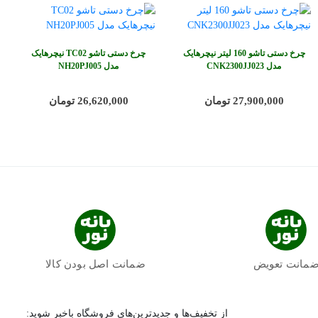
چرخ دستی تاشو 160 لیتر نیچرهایک
چرخ دستی تاشو TC02 نیچرهایک
مدل CNK2300JJ023
مدل NH20PJ005
27,900,000 تومان
26,620,000 تومان
مانت تعویض
ضمانت اصل بودن کالا
از تخفیف‌ها و جدیدترین‌های فروشگاه باخبر شوید: