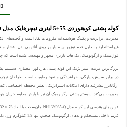
کوله پشتی کوهنوردی 55+5 لیتری نیچرهایک مدل NH16Y065-Q
مدیریت، ترانزیت و پکینگ هوشمندانه ملزومات بقا، البسه و گجت‌های ال
فوق‌سبک و ارگونومیک، یک هاب باربری مجهز و مهندسی‌شده است که چیدما
بزرگ‌ترین مزیت استراتژیک این کوله پشتی هاردکور، معماری سیستم پشت
مدیریت می‌کند. سیستم پشتی ارگونومیک آن نیز با پایش مداوم جریان هوا،
فریم داخلی مستحکم و پدهای ارگونومیک ضخیم، تنها 1.9 کیلوگرم وزن دارد؛ وزنی کاملاً بهینه برای یک کوله پشتی پیمایش‌های سنگین که اجازه می‌دهد بدون اتلاف توان فیزیکی، مسافت‌های طولانی را سپری کنید.