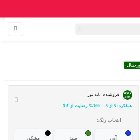
0
سبد خرید
وبلاگ
رجینال
فروشنده:
بانه نور
عملکرد: 5 از 5
100% رضایت از کالا
انتخاب رنگ:
آبی
سبز
مشکی