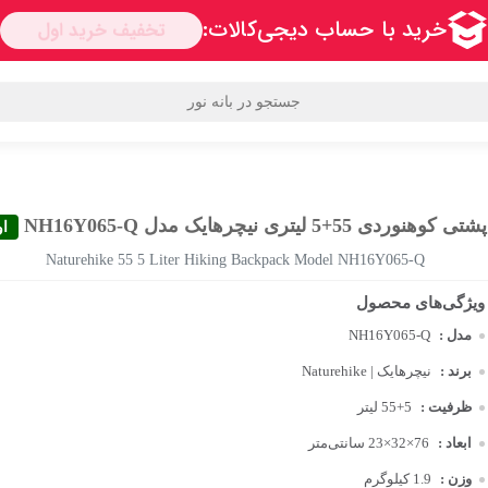
دها
محبوب ترین برندها
قوانین و مقررات
سوالی دارید؟
اعتماد
هنوردی 55+5 لیتری نیچرهایک مدل NH16Y065-Q
او
Naturehike 55 5 Liter Hiking Backpack Model NH16Y065-Q
مدل :
NH16Y065-Q
برند :
نیچرهایک | Naturehike
ظرفیت :
55+5 لیتر
ابعاد :
76×32×23 سانتی‌متر
وزن :
1.9 کیلوگرم