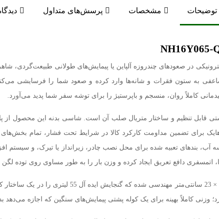
توضیحات
مشخصات
پرسش‌های متداول
دیدگاه
کترونیکی در صعودهای چندروزه آلپاین یا پیمایش‌های طولانی طبیعت‌گردی، شا
نی کاملاً روان، منسجم و باپرستیژ را برای توشه سفر شما پدید می‌آورد.
ی قابل تنظیم و ساختار متریال صلب آن است. شاسی بدنه این محصول از پار
 اتمسفری دافع تعریق ایجاد کرده و وزن بار را به طور مساوی روی توده لگن کا
قواره‌های هندسی این کوله مدل NH16Y065-Q جان‌سخت با ا