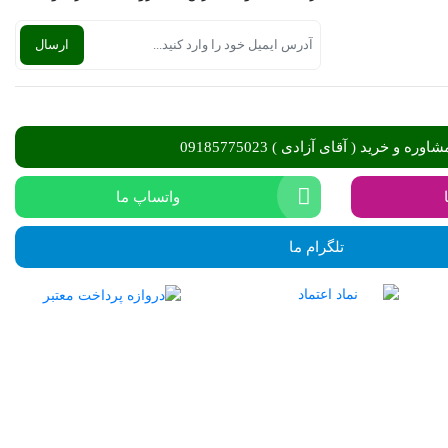
شاوره و خرید ( آقای آزادی ) 09185775023
واتساپ ما
تلگرام ما