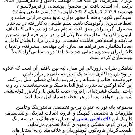
برتری استراتژیک این کلاه فنی، مهندسی دقیق و کالیبراسیون الیاف
ترکیبی آن است. بافت این محصول پوشیدنی از فرمولاسیون
هوشمند 57.9٪ اکریلیک، 32.2٪ نایلون، 7.5٪ پشم طبیعی و 2.4٪
اسپندکس تکوین یافته تا مظهر توازن عایق‌بندی حرارتی صلب و
انعطاف‌پذیری ارگونومیک باشد. پشم طبیعی به‌کاررفته در ساختار
محصول، گرما را در مغز بافت به دام می‌اندازد؛ در حالی که الیاف
نایلون و اکریلیک مقاومت مکانیکی آن را در برابر فرسایش تضمین
می‌کنند و اسپندکس قابلیت کشسانی روانی را برای انطباق کامل با
ابعاد استاندارد سر فراهم می‌سازد. این مهندسی پیشرفته، راندمان
کالا را برای محدوده دمایی شدید -5 تا 10 درجه سانتی‌گراد کاملاً
بهینه‌سازی کرده است.
شاهکار طراحی ژورنالی این مدل، لبه پهن بافتنی آن است که علاوه
بر پوشش حداکثری، مانند یک سپر حفاظتی در برابر تابش
خیره‌کننده آفتاب زمستانه و وزش تند بادهای فصلی عمل می‌کند.
این کلاه لوکس ساختاری فوق‌العاده سبک و ضدحساسیت دارد و به
راحتی پکینگ فشرده‌ای را درون جیب کاپشن یا ارگانایزر کوله‌پشتی
شما پذیرا خواهد بود تا در هر لحظه دستیار اول شما باشد.
مجموعه بانه نور به عنوان مرجع تخصصی مانیتورینگ و تامین
ملزومات ها تخصصی کمپینگ و آفرود، اصالت فیزیکی و شناسنامه
فابریک این
کلاه بافتنی پشمی
اورجینال نیچرهایک را در سه رنگ
کاربردی کرم، مشکی و قهوه‌ای کاملاً تضمین می‌نماید.
طبیعت‌گردان هاردکور، کوهنوردان و علاقه‌مندان به استایل‌های