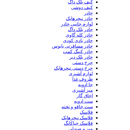
کیف بلک داگ
کیف دوشی
چادر
چادر نیچرهایک
لوازم جانبی چادر
چادر بلک داگ
چادر کله گاوی
چادر بادی کودی
چادر مسافرتی بابوس
چادر کینگ کمپ
چادر بلک دیر
چرخ دستی
چرخ دستی نیچرهایک
لوازم آشپزی
ظروف غذا
جا ادویه
میز آشپزی
اجاق گاز
ست ادویه
ست چاقو و تخته
فلاسک
فلاسک نیچرهایک
فلاسک جیاکانگ
میز و صندلی