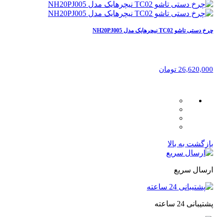
چرخ دستی تاشو TC02 نیچرهایک مدل NH20PJ005
26,620,000 تومان
بازگشت به بالا
ارسال سریع
پشتیبانی 24 ساعته