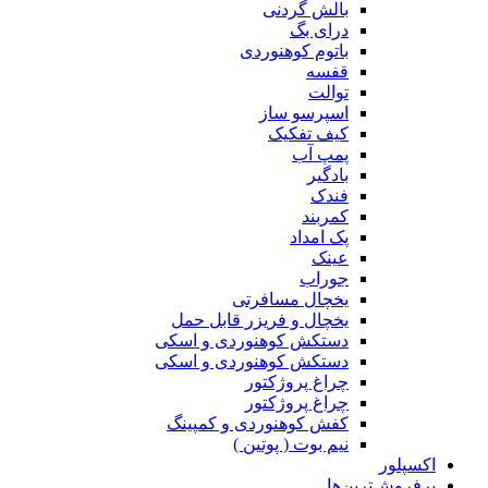
بالش گردنی
درای بگ
باتوم کوهنوردی
قفسه
توالت
اسپرسو ساز
کیف تفکیک
پمپ آب
بادگیر
فندک
کمربند
پک امداد
عینک
جوراب
یخچال مسافرتی
یخچال و فریزر قابل حمل
دستکش کوهنوردی و اسکی
دستکش کوهنوردی و اسکی
چراغ پروژکتور
چراغ پروژکتور
کفش کوهنوردی و کمپینگ
نیم بوت ( پوتین )
اکسپلور
پرفروش‌ترین‌ها