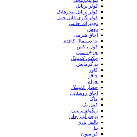
ننو نیچرهایک
کولر پرتابل
کولر پرتابل نیچرهایک
کولر گازی قابل حمل
تجهیزات جانبی
دوش
اجاق هیزمی
جا دستمال کاغذی
کول باکس
چرخ دستی
چکش کمپینگ
پد گرمایش
کاور
چاقو
حوله
حصار کمپینگ
اجاق روشنایی
ماگ
کمل بک
زنگوله تزئینی
پرچم آویز چادر
بالش بادی
بیل
کرامپون