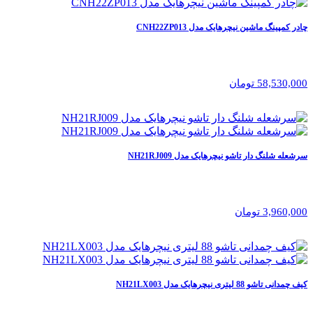
چادر کمپینگ ماشین نیچرهایک مدل CNH22ZP013
58,530,000 تومان
سرشعله شلنگ دار تاشو نیچرهایک مدل NH21RJ009
3,960,000 تومان
کیف چمدانی تاشو 88 لیتری نیچرهایک مدل NH21LX003