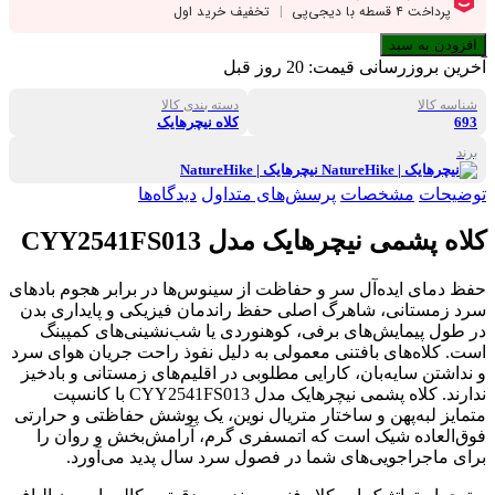
افزودن به سبد
آخرین بروزرسانی قیمت:
20 روز قبل
شناسه کالا
دسته بندی کالا
693
کلاه نیچرهایک
برند
نیچرهایک | NatureHike
توضیحات
مشخصات
پرسش‌های متداول
دیدگاه‌ها
کلاه پشمی نیچرهایک مدل CYY2541FS013
حفظ دمای ایده‌آل سر و حفاظت از سینوس‌ها در برابر هجوم بادهای
سرد زمستانی، شاهرگ اصلی حفظ راندمان فیزیکی و پایداری بدن
در طول پیمایش‌های برفی، کوهنوردی یا شب‌نشینی‌های کمپینگ
است. کلاه‌های بافتنی معمولی به دلیل نفوذ راحت جریان هوای سرد
و نداشتن سایه‌بان، کارایی مطلوبی در اقلیم‌های زمستانی و بادخیز
ندارند. کلاه پشمی نیچرهایک مدل CYY2541FS013 با کانسپت
متمایز لبه‌پهن و ساختار متریال نوین، یک پوشش حفاظتی و حرارتی
فوق‌العاده شیک است که اتمسفری گرم، آرامش‌بخش و روان را
برای ماجراجویی‌های شما در فصول سرد سال پدید می‌آورد.