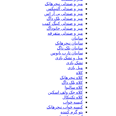
میز و صندلی نیچرهایک
میز و صندلی آلتینکس
میز و صندلی بی آر اس
میز و صندلی بلک داگ
میز و صندلی کینگ کمپ
میز و صندلی چانوداگ
میز و صندلی متفرقه
سایبان
سایبان نیچرهایک
سایبان بلک داگ
سایبان تارپ بابوس
مبل و تشک بادی
تشک بادی
مبل بادی
کلاه
کلاه نیچرهایک
کلاه بلک داگ
کلاه سالیوا
کلاه جک‌ ولف‌ اسکین
کلاه تکتیکال
کیسه خواب
کیسه خواب نیچرهایک
پتو گرم کننده