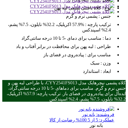
نوع :
کلاه بافتنی پشمی لبه پهن
جنس :
پشمی نرم و گرم
ترکیب پارچه :
57.9% اکریلیک، 32.2% نایلون، 7.5% پشم،
2.4% اسپندکس
دما :
مناسب برای دمای -5 تا 10 درجه سانتی‌گراد
طراحی :
لبه پهن برای محافظت در برابر آفتاب و باد
مناسب برای :
پیاده‌روی در فضای باز
وزن :
سبک
ابعاد :
استاندارد
کلاه پشمی نیچرهایک مدل CYY2541FS013، با طراحی لبه پهن و
جنس نرم و گرم. مناسب برای دماهای -5 تا 10 درجه سانتی‌گراد،
ایده‌آل برای پیاده‌روی در فضای باز. ترکیب پارچه: 57.9% اکریلیک،
32.2% نایلون، 7.5% پشم، 2.4% اسپندکس
فروشنده:
بانه نور
عملکرد: 5 از 5
100% رضایت از کالا
بانه نور