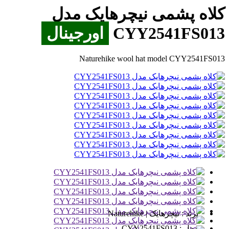
کلاه پشمی نیچرهایک مدل
CYY2541FS013
اورجینال
Naturehike wool hat model CYY2541FS013
برند :
نیچرهایک | Naturehike
مدل :
CYY2541FS013