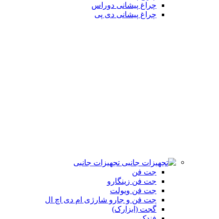
چراغ پیشانی دوراس
چراغ پیشانی دی پی
تجهیزات جانبی
جت فن
جت فن زینگارو
جت فن ویولت
جت فن و جارو شارژی ام دی اچ ال
گجت (ابزارک)
فندک