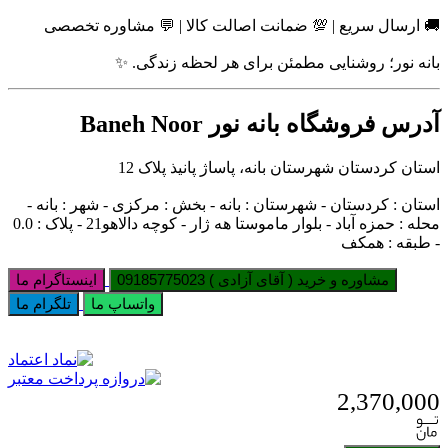
🚚 ارسال سریع | 💯 ضمانت اصالت کالا | 💬 مشاوره تخصصی
بانه نور؛ روشنایی مطمئن برای هر لحظه زندگی. ✨
آدرس فروشگاه بانه نور Baneh Noor
استان کردستان شهرستان بانه، پاساژ پانیذ پلاک 12
استان : کردستان - شهرستان : بانه - بخش : مرکزی - شهر : بانه -
محله : حمزه آباد - بلوار ماموستا هه ژار - کوچه دالاهو21 - پلاک : 0.0
- طبقه : همکف
مشاوره و خرید ( آقای آزادی ) 09185775023
اینستاگرام ما
واتساپ ما
تلگرام ما
2,370,000