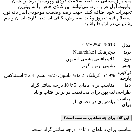
متمایز زمستانی که حفظ سلامت فردی و پرستیژ برند برایشان
اولویت اول قرار دارد، می‌توانند این کالای خاص را به ویترین
تجهیزات خود اضافه کنند. جهت رصد وضعیت موجودی انبار بانه نور،
استعلام قیمت روز و ثبت سفارش، کافی است با کارشناسان و تیم
پشتیبانی در ارتباط باشید.
CYY2541FS013
مدل
برند
نیچرهایک | Naturehike
نوع
کلاه بافتنی پشمی لبه پهن
جنس
پشمی نرم و گرم
ترکیب
57.9% اکریلیک، 32.2% نایلون، 7.5% پشم، 2.4% اسپندکس
پارچه
دما
مناسب برای دمای -5 تا 10 درجه سانتی‌گراد
طراحی
لبه پهن برای محافظت در برابر آفتاب و باد
مناسب
پیاده‌روی در فضای باز
برای
این کلاه برای چه دماهایی مناسب است؟
مناسب برای دماهای -5 تا 10 درجه سانتی‌گراد است.