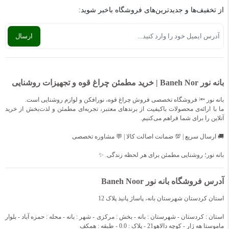
از تخفیف‌ها و جدیدترین‌های فروشگاه باخبر شوید:
بانه نور Baneh Nor | خرید مطمئن چراغ قوه و تجهیزات روشنایی
بانه نور 🔦 فروشگاه تخصصی فروش چراغ قوه، نورافکن و لوازم روشنایی است.
ما با ارائه‌ی محصولات باکیفیت از برندهای معتبر، تجربه‌ای مطمئن و لذت‌بخش از خرید
آنلاین را برای شما فراهم می‌کنیم.
🚚 ارسال سریع | 💯 ضمانت اصالت کالا | 💬 مشاوره تخصصی
بانه نور؛ روشنایی مطمئن برای هر لحظه زندگی. ✨
آدرس فروشگاه بانه نور Baneh Noor
استان کردستان شهرستان بانه، پاساژ پانیذ پلاک 12
استان : کردستان - شهرستان : بانه - بخش : مرکزی - شهر : بانه - محله : حمزه آباد - بلوار
ماموستا هه ژار - کوچه دالاهو21 - پلاک : 0.0 - طبقه : همکف