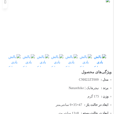
مدل :
CNH22ZT009
برند :
نیچرهایک | Naturehike
وزن :
175 گرم
ابعاد در حالت باز :
47×35×9 سانتی‌متر
ابعاد در حالت بسته :
8×13 سانتی‌متر