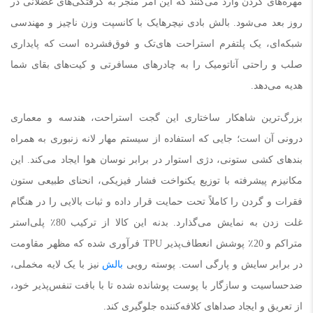
مهره‌های گردن وارد می‌کنند که این امر منجر به گرفتگی‌های عضلانی در
روز بعد می‌شود. بالش بادی نیچرهایک با کانسپت وزن ناچیز و مهندسی
شبکه‌ای، یک پلتفرم استراحت های‌تک و فوق‌فشرده است که پایداری
صلب و راحتی آناتومیک را به چادرهای مسافرتی و کیت‌های بقای شما
هدیه می‌دهد.
بزرگ‌ترین شاهکار ساختاری این گجت استراحت، هندسه و معماری
درونی آن است؛ جایی که استفاده از سیستم مهار لانه زنبوری به همراه
بندهای کشی ستونی، دژی استوار در برابر نوسان هوا ایجاد می‌کند. این
مکانیزم پیشرفته با توزیع یکنواخت فشار فیزیکی، انحنای طبیعی ستون
فقرات و گردن را کاملاً تحت حمایت قرار داده و ثبات بالایی را در هنگام
غلت زدن به نمایش می‌گذارد. بدنه این کالا از ترکیب 80٪ پلی‌استر
متراکم و 20٪ پوشش انعطاف‌پذیر TPU فرآوری شده که مظهر مقاومت
در برابر سایش و پارگی است. پوسته رویی
بالش
نیز با یک لایه مخملی،
ضدحساسیت و سازگار با پوست پوشانده شده تا با بافت تنفس‌پذیر خود،
از تعریق و ایجاد صداهای کلافه‌کننده جلوگیری کند.