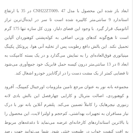
ابعاد باز شده این محصول با مدل CNH22ZT009، 47 در 35 با ارتفاع
استاندارد 9 سانتی‌متر کالیبره شده است تا سر در ایده‌آل‌ترین تراز
آناتومیک قرار گیرد. با وجود این فضای دلباز، وزن کل سازه تنها 175 گرم
است تا هیچ‌گونه کدهای وزنی اضافی به کوله‌پشتی کوهنوردان آلپاین
تحمیل نکند. این بالش دافع رطوبت پس از تخلیه آنی هوا، پروتکل پکینگ
مینیاتوری فوق‌العاده‌ای را به نمایش می‌گذارد و در یک بسته کامپکت به
ابعاد 8 در 13 سانتی‌متر درون کیسه حمل فابریک خود جمع‌آوری می‌شود
تا فضایی کمتر از یک مشت دست را در ارگانایزر خودرو اشغال کند.
مجموعه بانه نور به عنوان مرجع تامین ملزومات اورجینال کمپینگ، آفرود
و کوهنوردی، اصالت متریال و کارایی چهارفصل این بالش بادی لانه
زنبوری نیچرهایک را کاملاً تضمین می‌کند. پلتفرم آنلاین بانه نور با درک
نیاز مسافران به تجهیزات بهداشتی، کم‌حجم و اولترا لایت، این محصول را
با بالاترین استانداردهای کارخانه‌ای عرضه می‌نماید تا دغدغه‌های مربوط
به افت کیفیت خواب در طبیعت خنثی شود. شما می‌توانید جهت رصد