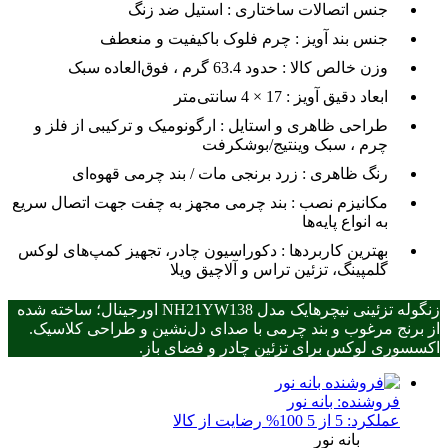
جنس اتصالات ساختاری :
استیل ضد زنگ
جنس بند آویز :
چرم فلوک باکیفیت و منعطف
وزن خالص کالا :
حدود 63.4 گرم ، فوق‌العاده سبک
ابعاد دقیق آویز :
17 × 4 سانتی‌متر
طراحی ظاهری و استایل :
ارگونومیک و ترکیبی از فلز و
چرم ، سبک وینتیج/بوشکرفت
رنگ ظاهری :
زرد برنجی مات / بند چرمی قهوه‌ای
مکانیزم نصب :
بند چرمی مجهز به چفت جهت اتصال سریع
به انواع پایه‌ها
بهترین کاربردها :
دکوراسیون چادر، تجهیز کمپ‌های لوکس
گلمپینگ، تزئین تراس و آلاچیق ویلا
زنگوله تزئینی نیچرهایک مدل NH21YW138 اورجینال؛ ساخته شده
از برنج مرغوب و بند چرمی با صدای دل‌نشین و طراحی کلاسیک.
اکسسوری لوکس برای تزئین چادر و فضای باز.
فروشنده:
بانه نور
عملکرد: 5 از 5
100% رضایت از کالا
بانه نور