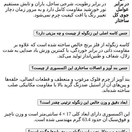
در برابر
در برابر رطوبت، شرجی ساحل، باران و تابش مستقیم
عوامل
نور خورشید مقاومت کامل دارد و به مرور زمان دچار
جوی کل
تغییر رنگ یا افت کیفیت چرم نمی‌شود.
ساختار
جنس کاسه اصلی این زنگوله از چیست و چه مزیتی دارد؟
کاسه زنگوله از فلز برنج خالص ساخته شده است که علاوه بر
مقاومت ذاتی در برابر خوردگی، با کمترین وزش باد صدایی به شدت
زلال، شفاف و طنین‌انداز تولید می‌کند.
جنس بند آویز و اتصالات ساختاری این اکسسوری از چیست؟
بند آویز از چرم فلوک مرغوب و منعطف و قطعات اتصالی، حلقه‌ها
و پین‌های آن از استیل ضدزنگ گرید بالا با مقاومت مکانیکی صلب
ساخته شده‌اند.
ابعاد دقیق و وزن خالص این زنگوله تزئینی چقدر است؟
این اکسسوری دارای ابعاد کلی 17 × 4 سانتی‌متر است و وزن ناچیز
و فوق‌سبک آن حدود 63.4 گرم مهندسی شده است.
مکانیزم و پروتکل نصب این زنگوله بر روی پایه‌ها چگونه است؟