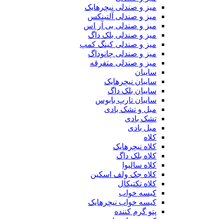
میز و صندلی نیچرهایک
میز و صندلی آلتینکس
میز و صندلی بی آر اس
میز و صندلی بلک داگ
میز و صندلی کینگ کمپ
میز و صندلی چانوداگ
میز و صندلی متفرقه
سایبان
سایبان نیچرهایک
سایبان بلک داگ
سایبان تارپ بابوس
مبل و تشک بادی
تشک بادی
مبل بادی
کلاه
کلاه نیچرهایک
کلاه بلک داگ
کلاه سالیوا
کلاه جک‌ ولف‌ اسکین
کلاه تکتیکال
کیسه خواب
کیسه خواب نیچرهایک
پتو گرم کننده