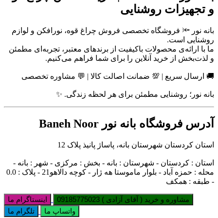
و تجهیزات روشنایی
بانه نور 🔦 فروشگاه تخصصی فروش چراغ قوه، نورافکن و لوازم
روشنایی است.
ما با ارائه‌ی محصولات باکیفیت از برندهای معتبر، تجربه‌ای مطمئن
و لذت‌بخش از خرید آنلاین را برای شما فراهم می‌کنیم.
🚚 ارسال سریع | 💯 ضمانت اصالت کالا | 💬 مشاوره تخصصی
بانه نور؛ روشنایی مطمئن برای هر لحظه زندگی. ✨
آدرس فروشگاه بانه نور Baneh Noor
استان کردستان شهرستان بانه، پاساژ پانیذ پلاک 12
استان : کردستان - شهرستان : بانه - بخش : مرکزی - شهر : بانه -
محله : حمزه آباد - بلوار ماموستا هه ژار - کوچه دالاهو21 - پلاک : 0.0
- طبقه : همکف
مشاوره و خرید ( آقای آزادی ) 09185775023
اینستاگرام ما
واتساپ ما
تلگرام ما