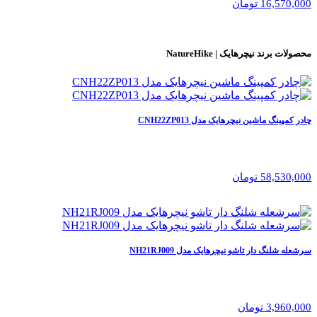
16,570,000 تومان
محصولات برند
نیچرهایک | NatureHike
چادر کمپینگ ماشین نیچرهایک مدل CNH22ZP013
58,530,000 تومان
سرشعله شلنگ دار تاشو نیچرهایک مدل NH21RJ009
3,960,000 تومان