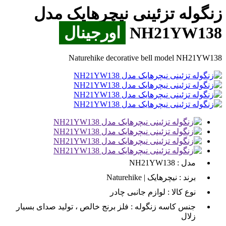
زنگوله تزئینی نیچرهایک مدل
NH21YW138
اورجینال
Naturehike decorative bell model NH21YW138
مدل :
NH21YW138
برند :
نیچرهایک | Naturehike
نوع کالا :
لوازم جانبی چادر
جنس کاسه زنگوله :
فلز برنج خالص ، تولید صدای بسیار
زلال