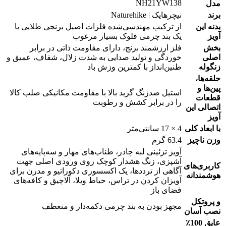
NH21YW138
مدل
برند
نیچرهایک | Naturehike
بدنه این
از ترکیب مهندسی‌شده فلزات اصیل برنجی طلایی با
آویز
یک بند چرمی فلوک بسیار مرغوب
بخش
فلز ارزشمند برنج، دارای مقاومت ذاتی در برابر
اصلی
خوردگی و تولید صدایی به شدت زلال، شفاف، عمیق و
زنگوله
طنین‌انداز با کمترین وزش باد
حلقه‌ها،
پین‌ها و
استیل ضدزنگ گرید بالا با مقاومت مکانیکی صلب کالا
قطعات
را در برابر کشش و رطوبت
اتصالی این
آویز
با ابعاد کلی
4 × 17 سانتی‌متر
وزن ناچیز
63.4 گرم
آویز تزئینی لبه چادر، طناب‌های مهار و سه‌پایه‌های
آشپزی، زنگ هشدار کوچک روی ورودی اصلی جهت
کاربری‌های
آگاهی از ترددها، یک اکسسوری دکوراتیو و مدرن برای
هوشمندانه
آویزان کردن در تراس، حیاط ویلا، آلاچیق و کافه‌های
فضای باز
و پروتکل
مجهز بودن به بند چرمی دکمه‌دار و منعطف
نصب آسان
عایق 100٪