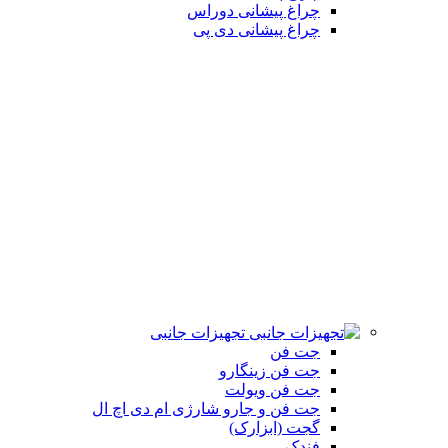
چراغ پیشانی دوراس
چراغ پیشانی دی پی
تجهیزات جانبی
جت فن
جت فن زینگارو
جت فن ویولت
جت فن و جارو شارژی ام دی اچ ال
گجت (ابزارک)
فندک