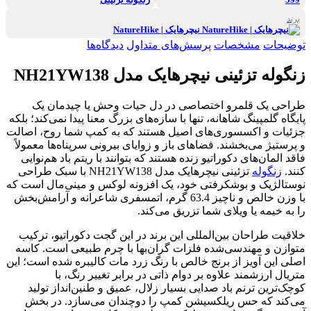
برند
نیچرهایک | NatureHike
توضیحات
مشخصات
پرسش‌های متداول
دیدگاه‌ها
زنگوله تزئینی نیچرهایک مدل NH21YW138
طراحی یک قلمرو اختصاصی در دل حیات وحش یا چیدمان یک
پایگاه گلمپینگ شاهانه، تنها با سازه‌های بزرگ معنا پیدا نمی‌کند؛ بلکه
جزئیات و اکسسوری‌های اصیل هستند که به کمپ شما روح، اصالت
و پرستیژ می‌بخشند. فضاهای باز و زوایای بیرونی سرپناه‌ها معمولاً
فاقد المان‌های دکوراتیو زنده هستند که بتوانند با ریتم باد هم‌نوایی
کنند.
زنگوله
تزئینی نیچرهایک مدل NH21YW138 با سبک طراحی
نوستالژیک و بوشکرفتی خود، یک افزونه لوکس و مینی‌مال است که
با وزن خالص و ناچیز 63.4 گرم، اتمسفری شاعرانه و آرامش‌بخش
را به خیمه یا ویلای شما تزریق می‌کند.
خلاقیت طراحان بین‌المللی این برند در این گجت دکوراتیو، ترکیب
متوازن و مهندسی‌شده فلزات گران‌بها با چرم طبیعی است. کاسه
اصلی این آویز از برنج خالص با رنگ زرد مات کالیبره شده است؛ این
متریال ارزشمند علاوه بر دوام ذاتی در برابر تغییر رنگ، با
کوچک‌ترین ترنم باد صدایی بسیار زلال، عمیق و طنین‌انداز تولید
می‌کند که حس ریلکسیشن کمپ را دوچندان می‌سازد. در بخش