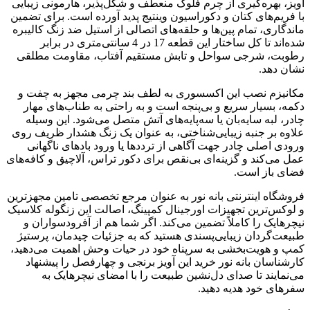
آویز، بهره‌گیری از چرم فلوک منعطف و شکل‌پذیر، هارمونی زیبایی
با فریم‌های کتان و دکوراسیون وینتیج پدید آورده است. برای تضمین
ماندگاری، تمام پین‌ها و حلقه‌های اتصالی از استیل ضد زنگ کالیبره
شده‌اند تا کل ساختار این قطعه 17 در 4 سانتی‌متری در برابر
رطوبت، شرجی سواحل و تابش مستقیم آفتاب، مقاومت مطلقی
نشان دهد.
مکانیزم نصب این اکسسوری به لطف بند چرمی مجهز به چفت و
دکمه، بسیار سریع و بی‌پنجه است و به راحتی به طناب‌های مهار
چادر، لبه سایه‌بان یا سه‌پایه‌های آتش متصل می‌شود. این وسیله
علاوه بر جنبه زیبایی‌شناختی، به عنوان یک زنگ هشدار ظریف روی
ورودی اصلی چادر جهت آگاهی از ترددها یا ورود بادهای ناگهانی
عمل می‌کند و گزینه‌ای بی‌نقص برای دکور تراس، آلاچیق و کافه‌های
فضای باز است.
فروشگاه اینترنتی بانه نور به عنوان مرجع تخصصی تامین مجهزترین
و لوکس‌ترین تجهیزات اورجینال کمپینگ، اصالت این زنگوله کلاسیک
نیچرهایک را کاملاً تضمین می‌کند. اگر شما هم از آفرودسواران و
طبیعت‌گردان زیبایی‌پسندی هستید که به جزئیات چیدمان، پرستیژ
کمپ و هویت‌بخشی به سرپناه خود در حیات وحش اهمیت می‌دهید،
کارشناسان بانه نور خرید این آویز برنجی و چهارفصل را پیشنهاد
می‌نمایند تا صدای دل‌نشین طبیعت را با امضای نیچرهایک به
سفرهای خود هدیه دهید.