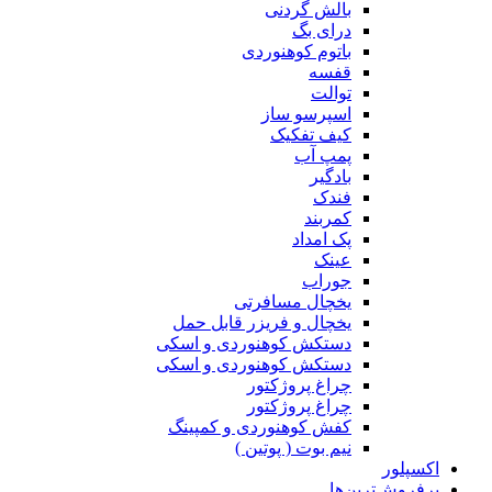
بالش گردنی
درای بگ
باتوم کوهنوردی
قفسه
توالت
اسپرسو ساز
کیف تفکیک
پمپ آب
بادگیر
فندک
کمربند
پک امداد
عینک
جوراب
یخچال مسافرتی
یخچال و فریزر قابل حمل
دستکش کوهنوردی و اسکی
دستکش کوهنوردی و اسکی
چراغ پروژکتور
چراغ پروژکتور
کفش کوهنوردی و کمپینگ
نیم بوت ( پوتین )
اکسپلور
پرفروش‌ترین‌ها