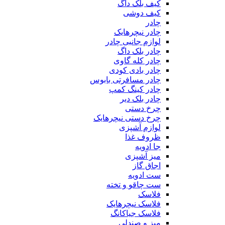
کیف بلک داگ
کیف دوشی
چادر
چادر نیچرهایک
لوازم جانبی چادر
چادر بلک داگ
چادر کله گاوی
چادر بادی کودی
چادر مسافرتی بابوس
چادر کینگ کمپ
چادر بلک دیر
چرخ دستی
چرخ دستی نیچرهایک
لوازم آشپزی
ظروف غذا
جا ادویه
میز آشپزی
اجاق گاز
ست ادویه
ست چاقو و تخته
فلاسک
فلاسک نیچرهایک
فلاسک جیاکانگ
میز و صندلی