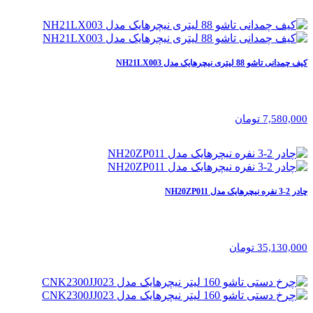
کیف چمدانی تاشو 88 لیتری نیچرهایک مدل NH21LX003
7,580,000 تومان
چادر 2-3 نفره نیچرهایک مدل NH20ZP011
35,130,000 تومان