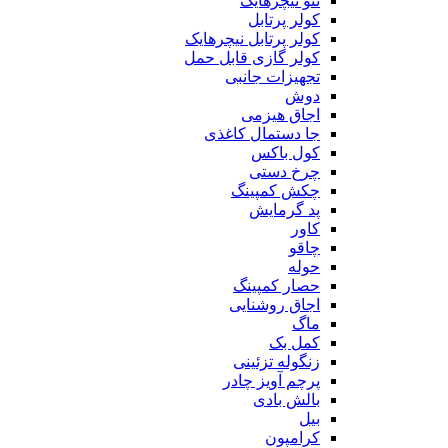
ننو نیچرهایک
کولر پرتابل
کولر پرتابل نیچرهایک
کولر گازی قابل حمل
تجهیزات جانبی
دوش
اجاق هیزمی
جا دستمال کاغذی
کول باکس
چرخ دستی
چکش کمپینگ
پد گرمایش
کاور
چاقو
حوله
حصار کمپینگ
اجاق روشنایی
ماگ
کمل بک
زنگوله تزئینی
پرچم آویز چادر
بالش بادی
بیل
کرامپون