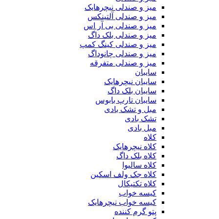
میز و صندلی نیچرهایک
میز و صندلی آلتینکس
میز و صندلی بی آر اس
میز و صندلی بلک داگ
میز و صندلی کینگ کمپ
میز و صندلی چانوداگ
میز و صندلی متفرقه
سایبان
سایبان نیچرهایک
سایبان بلک داگ
سایبان تارپ بابوس
مبل و تشک بادی
تشک بادی
مبل بادی
کلاه
کلاه نیچرهایک
کلاه بلک داگ
کلاه سالیوا
کلاه جک‌ ولف‌ اسکین
کلاه تکتیکال
کیسه خواب
کیسه خواب نیچرهایک
پتو گرم کننده