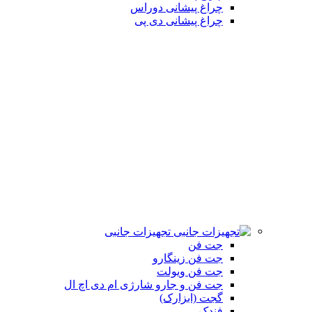
چراغ پیشانی دوراس
چراغ پیشانی دی پی
تجهیزات جانبی
جت فن
جت فن زینگارو
جت فن ویولت
جت فن و جارو شارژی ام دی اچ ال
گجت (ابزارک)
فندک