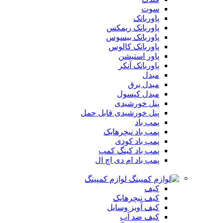
سوت
پاوربانک
پاوربانک ریمکس
پاوربانک بیسوس
پاوربانک کالوس
پاور استیشن
پاوربانک آنکر
مبدل
مبدل برق
مبدل کپسول
پنل خورشیدی
پنل خورشیدی قابل حمل
پمپ باد
پمپ باد نیچرهایک
پمپ باد کودی
پمپ باد کینگ کمپ
پمپ باد ام دی اچ ال
لوازم کمپینگ
کیف
کیف نیچرهایک
کیف آویز وسایل
کیف ضد آب