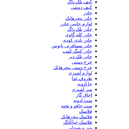
کیف بلک داگ
کیف دوشی
چادر
چادر نیچرهایک
لوازم جانبی چادر
چادر بلک داگ
چادر کله گاوی
چادر بادی کودی
چادر مسافرتی بابوس
چادر کینگ کمپ
چادر بلک دیر
چرخ دستی
چرخ دستی نیچرهایک
لوازم آشپزی
ظروف غذا
جا ادویه
میز آشپزی
اجاق گاز
ست ادویه
ست چاقو و تخته
فلاسک
فلاسک نیچرهایک
فلاسک جیاکانگ
میز و صندلی