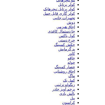
ننو نیچرهایک
کولر پرتابل
کولر پرتابل نیچرهایک
کولر گازی قابل حمل
تجهیزات جانبی
دوش
اجاق هیزمی
جا دستمال کاغذی
کول باکس
چرخ دستی
چکش کمپینگ
پد گرمایش
کاور
چاقو
حوله
حصار کمپینگ
اجاق روشنایی
ماگ
کمل بک
زنگوله تزئینی
پرچم آویز چادر
بالش بادی
بیل
کرامپون