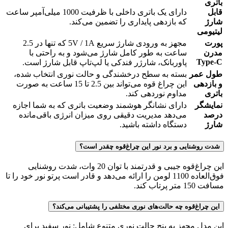
باتری
قابل
دارای یک باتری داخلی با ظرفیت 1000 میلی‌آمپر ساعت
شارژ
که بازدهی پایداری را تضمین می‌کند.
لیتیومی
پورت
مجهز به ورودی شارژ سریع 5V / 1A که تنها در 2.5
مدرن
ساعت به طور کامل شارژ می‌شود و به راحتی با
Type-C
پاوربانک، شارژر فندکی یا لپ‌تاپ قابل شارژ است.
طول عمر
بسته به سطح درخشندگی و حالت نوری انتخاب شده،
و بازدهی
این چراغ قوه می‌تواند بین 2.5 تا 15 ساعت به صورت
باتری
مداوم نوردهی کند.
نمایشگر
دارای نشانگر هوشمند وضعیت باتری که به شما اجازه
درصد
می‌دهد مدیریت دقیقی روی میزان انرژی باقی‌مانده
شارژ
دستگاه داشته باشید.
شدت روشنایی و برد نور این چراغ‌قوه چقدر است؟
این چراغ‌قوه جیبی و قدرتمند با توان 20 وات، شدت روشنایی
فوق‌العاده 1100 لومن را ارائه می‌دهد و قادر است پرتو نور خود را تا
مسافت 150 متر پرتاب کند.
این چراغ‌قوه چه حالت‌های نوری مختلفی را پشتیبانی می‌کند؟
این مدل مجهز به پنج حالت نوری متنوع شامل: نور سفید برای