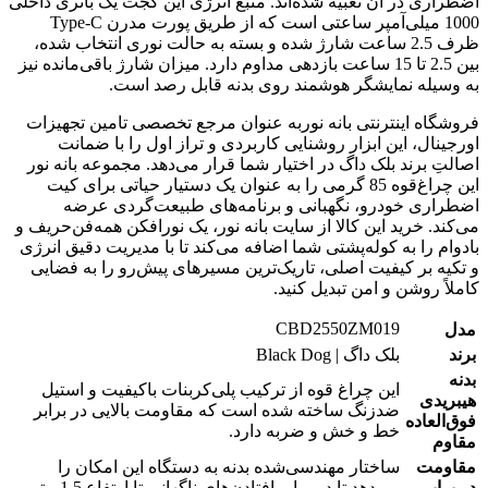
اضطراری در آن تعبیه شده‌اند. منبع انرژی این گجت یک باتری داخلی
1000 میلی‌آمپر ساعتی است که از طریق پورت مدرن Type-C
ظرف 2.5 ساعت شارژ شده و بسته به حالت نوری انتخاب شده،
بین 2.5 تا 15 ساعت بازدهی مداوم دارد. میزان شارژ باقی‌مانده نیز
به وسیله نمایشگر هوشمند روی بدنه قابل رصد است.
فروشگاه اینترنتی بانه نوربه عنوان مرجع تخصصی تامین تجهیزات
اورجینال، این ابزار روشنایی کاربردی و تراز اول را با ضمانت
اصالتِ برند بلک داگ در اختیار شما قرار می‌دهد. مجموعه بانه نور
این چراغ‌قوه 85 گرمی را به عنوان یک دستیار حیاتی برای کیت
اضطراری خودرو، نگهبانی و برنامه‌های طبیعت‌گردی عرضه
می‌کند. خرید این کالا از سایت بانه نور، یک نورافکن همه‌فن‌حریف و
بادوام را به کوله‌پشتی شما اضافه می‌کند تا با مدیریت دقیق انرژی
و تکیه بر کیفیت اصلی، تاریک‌ترین مسیرهای پیش‌رو را به فضایی
کاملاً روشن و امن تبدیل کنید.
CBD2550ZM019
مدل
برند
بلک داگ | Black Dog
بدنه
این چراغ قوه از ترکیب پلی‌کربنات باکیفیت و استیل
هیبریدی
ضدزنگ ساخته شده است که مقاومت بالایی در برابر
فوق‌العاده
خط و خش و ضربه دارد.
مقاوم
مقاومت
ساختار مهندسی‌شده بدنه به دستگاه این امکان را
در برابر
می‌دهد تا در برابر افتادن‌های ناگهانی تا ارتفاع 1.5 متر