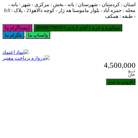
استان : کردستان - شهرستان : بانه - بخش : مرکزی - شهر : بانه -
محله : حمزه آباد - بلوار ماموستا هه ژار - کوچه دالاهو21 - پلاک : 0.0
- طبقه : همکف
مشاوره و خرید ( آقای آزادی ) 09185775023
اینستاگرام ما
واتساپ ما
تلگرام ما
4,500,000
افزودن به سبد