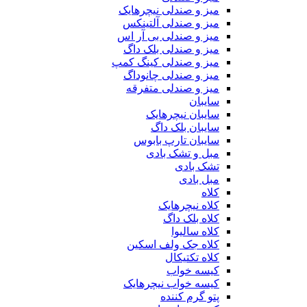
میز و صندلی نیچرهایک
میز و صندلی آلتینکس
میز و صندلی بی آر اس
میز و صندلی بلک داگ
میز و صندلی کینگ کمپ
میز و صندلی چانوداگ
میز و صندلی متفرقه
سایبان
سایبان نیچرهایک
سایبان بلک داگ
سایبان تارپ بابوس
مبل و تشک بادی
تشک بادی
مبل بادی
کلاه
کلاه نیچرهایک
کلاه بلک داگ
کلاه سالیوا
کلاه جک‌ ولف‌ اسکین
کلاه تکتیکال
کیسه خواب
کیسه خواب نیچرهایک
پتو گرم کننده