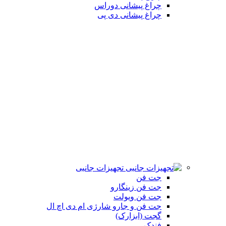
چراغ پیشانی دوراس
چراغ پیشانی دی پی
تجهیزات جانبی
جت فن
جت فن زینگارو
جت فن ویولت
جت فن و جارو شارژی ام دی اچ ال
گجت (ابزارک)
فندک