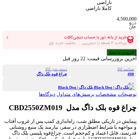
ناراضی
کاملا ناراضی
4,500,000
افزودن به سبد
آخرین بروزرسانی قیمت:
22 روز قبل
شناسه کالا
دسته بندی کالا
490
چراغ قوه بلک داگ
برند
بلک داگ | Black Dog
توضیحات
مشخصات
پرسش‌های متداول
دیدگاه‌ها
چراغ قوه بلک داگ مدل ‌ CBD2550ZM019
پیمایش در تاریکی مطلق شب، راه‌اندازی کمپ پس از غروب آفتاب
و مواجهه با شرایط اضطراری در سفر، نیازمند یک منبع روشنایی
قدرتمند، قابل اعتماد و کم‌حجم است. چراغ‌قوه پلیسی بلک داگ
مدل CBD2550ZM019 ابزاری فراتر از یک نورافکن دستی معمولی