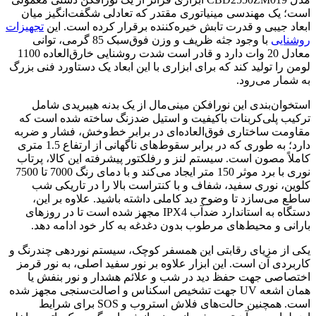
است؛ یک مهندسی مینیاتوری مقتدر که تعادلی شگفت‌انگیز میان
ابعاد جیبی و قدرت تابش خیره‌کننده برقرار کرده است. این
تجهیزات
روشنایی
با وجود جثه ظریف و وزن فوق‌سبک 85 گرمی، توانی
معادل 20 وات دارد و قادر است شدت روشنایی خارق‌العاده 1100
لومن را تولید کند که برای ابزاری با این ابعاد یک دستاورد فنی بزرگ
به شمار می‌رود.
استخوان‌بندی این نورافکن مینی‌مال از یک بدنه هیبریدی شامل
ترکیب پلی‌کربنات باکیفیت و استیل ضدزنگ ساخته شده است که
مقاومت ساختاری فوق‌العاده‌ای در برابر خط‌وخش، فشار و ضربه
دارد؛ به طوری که در برابر سقوط‌های ناگهانی از ارتفاع 1.5 متری
کاملاً مصون است. سیستم لنز و رفلکتور پیشرفته این کالا، پرتاب
نوری با برد موثر 150 متر ایجاد می‌کند و با دمای رنگ 7000 تا 7500
کلوین، نوری سفید، شفاف و با کنتراست بالا را در تاریکی شب
ساطع می‌سازد تا وضوح دید کاملی داشته باشید. علاوه بر این،
دستگاه به استاندارد ضدآب IPX4 مجهز شده است تا در روزهای
بارانی و محیط‌های مرطوب بدون دغدغه به کار خود ادامه دهد.
یکی از مزیای رقابتی این همسفر کوچک، سیستم نوردهی چندرنگ و
کاربردی آن است. این ابزار علاوه بر نور سفید اصلی، به نور قرمز
اختصاصی جهت حفظ دید در شب و علائم هشدار و نور بنفش یا
همان اشعه UV جهت تشخیص اسکناس و اصالت‌سنجی مجهز شده
است. همچنین حالت‌های فلاش استروب و SOS برای شرایط