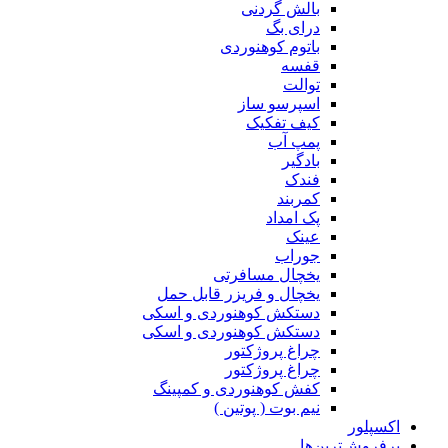
بالش گردنی
درای بگ
باتوم کوهنوردی
قفسه
توالت
اسپرسو ساز
کیف تفکیک
پمپ آب
بادگیر
فندک
کمربند
پک امداد
عینک
جوراب
یخچال مسافرتی
یخچال و فریزر قابل حمل
دستکش کوهنوردی و اسکی
دستکش کوهنوردی و اسکی
چراغ پروژکتور
چراغ پروژکتور
کفش کوهنوردی و کمپینگ
نیم بوت ( پوتین )
اکسپلور
پرفروش‌ترین‌ها