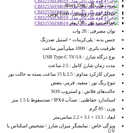
برند :
بلک داگ | Black Dog
حداکثر شدت روشنایی :
1100 لومن
حداکثر برد نور :
150 متر
توان مصرفی :
20 وات
جنس بدنه :
پلی‌کربنات + استیل ضدزنگ
ظرفیت باتری :
1000 میلی‌آمپر ساعت
نوع درگاه شارژ :
USB Type-C 5V/1A
مدت زمان شارژ کامل :
2.5 ساعت
میزان کارکرد مداوم :
2.5 تا 15 ساعت بسته به حالت نور
تنوع رنگ نور :
سفید، قرمز، بنفش
حالت‌های فلاش :
SOS و استروب
استاندارد حفاظتی :
ضدآب IPX4 / ضدسقوط تا 1.5 متر
وزن :
85 گرم
ابعاد :
13.5 × 3.1 × 2.2 سانتی‌متر
ویژگی خاص :
نمایشگر میزان شارژ / تشخیص اسکناس با
UV