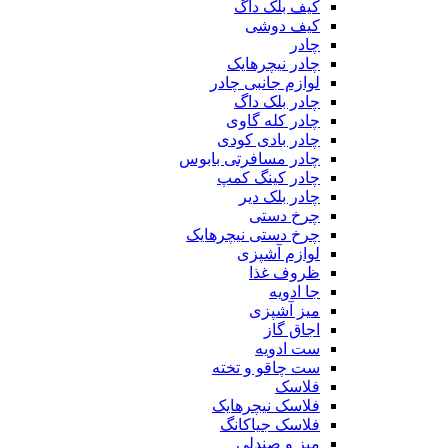
کیف بلک داگ
کیف دوشی
چادر
چادر نیچرهایک
لوازم جانبی چادر
چادر بلک داگ
چادر کله گاوی
چادر بادی کودی
چادر مسافرتی بابوس
چادر کینگ کمپ
چادر بلک دیر
چرخ دستی
چرخ دستی نیچرهایک
لوازم آشپزی
ظروف غذا
جا ادویه
میز آشپزی
اجاق گاز
ست ادویه
ست چاقو و تخته
فلاسک
فلاسک نیچرهایک
فلاسک جیاکانگ
میز و صندلی