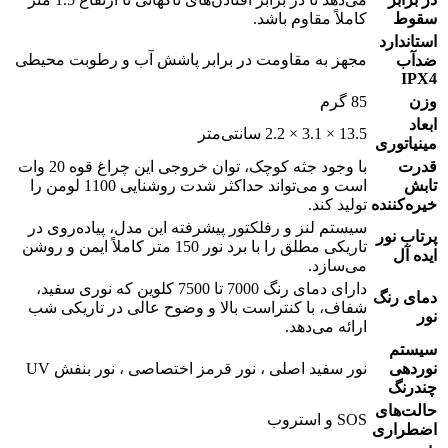
سقوط
کاملاً مقاوم باشد.
استاندارد
مجهز به مقاومت در برابر پاشش آب و رطوبت محیطی
ضدآب
IPX4
وزن
85 گرم
ابعاد
13.5 × 3.1 × 2.2 سانتی‌متر
مینیاتوری
قدرت
با وجود جثه کوچک، توان خروجی این چراغ قوه 20 وات
تابش
است و می‌تواند حداکثر شدت روشنایی 1100 لومن را
خیره‌کننده
تولید کند.
سیستم لنز و رفلکتور پیشرفته این مدل، پیاده‌روی در
پرتاب نور
تاریکی مطلق را با برد نور 150 متر کاملاً ایمن و روشن
ایده آل
می‌سازد.
دارای دمای رنگ 7000 تا 7500 کلوین که نوری سفید،
دمای رنگ
شفاف، با کنتراست بالا و وضوح عالی در تاریکی شب
نور
ارائه می‌دهد.
سیستم
نوردهی
نور سفید اصلی ، نور قرمز اختصاصی ، نور بنفش UV
چندرنگ
حالت‌های
SOS و استروب
اضطراری