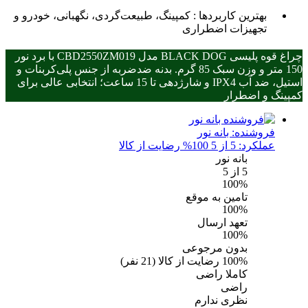
بهترین کاربردها :
کمپینگ، طبیعت‌گردی، نگهبانی، خودرو و
تجهیزات اضطراری
چراغ قوه پلیسی BLACK DOG مدل CBD2550ZM019 با برد نور
150 متر و وزن سبک 85 گرم. بدنه ضدضربه از جنس پلی‌کربنات و
استیل، ضد آب IPX4 و شارژدهی تا 15 ساعت؛ انتخابی عالی برای
کمپینگ و اضطرار
فروشنده:
بانه نور
عملکرد: 5 از 5
100% رضایت از کالا
بانه نور
5
از 5
100%
تامین به موقع
100%
تعهد ارسال
100%
بدون مرجوعی
100%
رضایت از کالا
(
21
نفر)
کاملا راضی
راضی
نظری ندارم