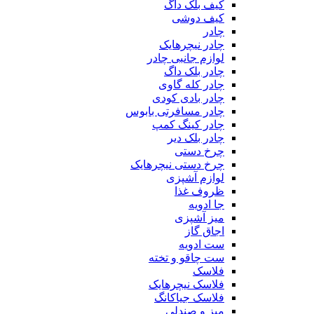
کیف بلک داگ
کیف دوشی
چادر
چادر نیچرهایک
لوازم جانبی چادر
چادر بلک داگ
چادر کله گاوی
چادر بادی کودی
چادر مسافرتی بابوس
چادر کینگ کمپ
چادر بلک دیر
چرخ دستی
چرخ دستی نیچرهایک
لوازم آشپزی
ظروف غذا
جا ادویه
میز آشپزی
اجاق گاز
ست ادویه
ست چاقو و تخته
فلاسک
فلاسک نیچرهایک
فلاسک جیاکانگ
میز و صندلی