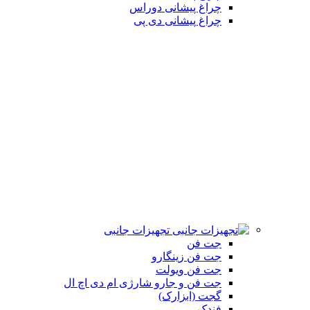
چراغ پیشانی دوراس
چراغ پیشانی دی پی
تجهیزات جانبی
جت فن
جت فن زینگارو
جت فن ویولت
جت فن و جارو شارژی ام دی اچ ال
گجت (ابزارک)
فندک