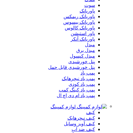
سوت
پاوربانک
پاوربانک ریمکس
پاوربانک بیسوس
پاوربانک کالوس
پاور استیشن
پاوربانک آنکر
مبدل
مبدل برق
مبدل کپسول
پنل خورشیدی
پنل خورشیدی قابل حمل
پمپ باد
پمپ باد نیچرهایک
پمپ باد کودی
پمپ باد کینگ کمپ
پمپ باد ام دی اچ ال
لوازم کمپینگ
کیف
کیف نیچرهایک
کیف آویز وسایل
کیف ضد آب