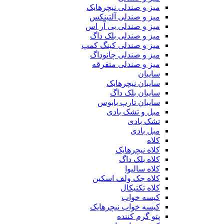
میز و صندلی نیچرهایک
میز و صندلی آلتینکس
میز و صندلی بی آر اس
میز و صندلی بلک داگ
میز و صندلی کینگ کمپ
میز و صندلی چانوداگ
میز و صندلی متفرقه
سایبان
سایبان نیچرهایک
سایبان بلک داگ
سایبان تارپ بابوس
مبل و تشک بادی
تشک بادی
مبل بادی
کلاه
کلاه نیچرهایک
کلاه بلک داگ
کلاه سالیوا
کلاه جک‌ ولف‌ اسکین
کلاه تکتیکال
کیسه خواب
کیسه خواب نیچرهایک
پتو گرم کننده