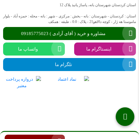
استان کردستان شهرستان بانه، پاساژ پانیذ پلاک 12
استان : کردستان - شهرستان : بانه - بخش : مرکزی - شهر : بانه - محله : حمزه آباد - بلوار
ماموستا هه ژار - کوچه دالاهو21 - پلاک : 0.0 - طبقه : همکف
مشاوره و خرید ( آقای آزادی ) 09185775023
اینستاگرام ما
واتساپ ما
تلگرام ما