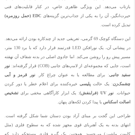
بازتاب می‌دهد. این ویژگی ظاهری خاص، در کنار قابلیت‌های فنی
حیرت‌انگیز، آن را به یکی از جذاب‌ترین گزینه‌های
EDC (حمل روزمره)
تبدیل کرده است.
این دستگاه کوچک 69 گرمی، تعریفی جدید از چندکاره بودن ارائه می‌دهد.
در پیشانی آن، یک نورافکن LED قدرتمند قرار دارد که با برد 130 متر،
مسیر پیش رو را روشن می‌کند. اما جادوی اصلی در بدنه شفاف آن نهفته
است، جایی که مجموعه‌ای از لامپ‌های جانبی (COB) قرار گرفته‌اند:
نور
سفید جانبی
: برای مطالعه یا به عنوان چراغ کار.
نور قرمز و آبی
چشمک‌زن
: یک حالت
پلیسی
خیره‌کننده برای اعلام خطر یا دور کردن
حیوانات.
نور UV (فرابنفش)
: یک ابزار کارآگاهی مخفی برای
تشخیص
اصالت اسکناس
یا پیدا کردن لکه‌های پنهان.
طراحی این گجت بر مبنای آزاد بودن دستان شما شکل گرفته است.
انتهای بدنه به یک آهنربای قوی مجهز شده که به سطوح فلزی (مثل
کاپوت ماشین) می‌چسبد. همچنین یک گیره فلزی مستحکم دارد که