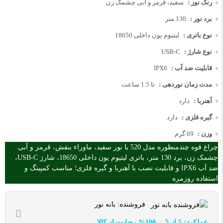
رنگ نور :
سفید، قرمز و آبی چشمک زن
برد نور :
130 متر
نوع باتری :
لیتیوم یون داخلی 18650
نوع شارژ :
USB-C
قابلیت ضد آب :
IPX6
مدت زمان نوردهی :
تا 1.5 ساعت
آهنربا :
دارد
گیره فلزی :
دارد
وزن :
69 گرم
چراغ قوه چندمنظوره مدل 520 با نور سفید، ماوراء بنفش، قرمز و آبی
چشمک زن، برد 130 متر، باتری لیتیوم یون داخلی 18650، شارژ USB-C،
ضد آب IPX6 و قابلیت نصب با آهنربا و گیره فلزی؛ مناسب کمپینگ و
استفاده روزمره
فروشنده:
بانه نور
عملکرد: 5 از 5
100% رضایت از کالا