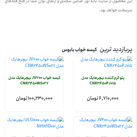
این محصول از سایت بانه نور، ضامن سلامتی و ارتقای توان شما در فتح قله‌های
سرسخت خواهد بود.
پربازدید ترین
کیسه خواب بابوس
پتو گرم کننده نیچرهایک مدل
کیسه خواب JV700 نیچرهایک مدل
CNK2450WS027
CNK2450PJ015
6,710,000 تومان
100,230,000 تومان