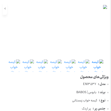
مدل :
EN13537
برند :
BABOS | بابوس
نوع :
کیسه خواب زمستانی
جنس پر :
پر اردک