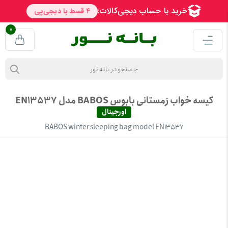
0
کیسه خواب زمستانی بابوس BABOS مدل EN13537
اورجینال
BABOS winter sleeping bag model EN13537