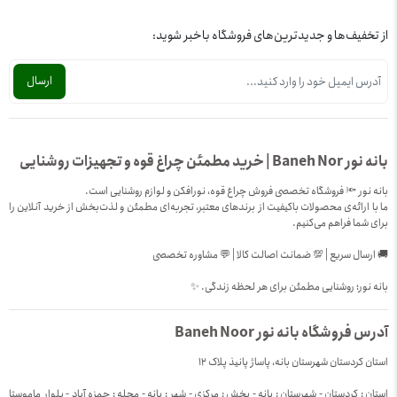
از تخفیف‌ها و جدیدترین‌های فروشگاه باخبر شوید:
بانه نور Baneh Nor | خرید مطمئن چراغ قوه و تجهیزات روشنایی
بانه نور 🔦 فروشگاه تخصصی فروش چراغ قوه، نورافکن و لوازم روشنایی است.
ما با ارائه‌ی محصولات باکیفیت از برندهای معتبر، تجربه‌ای مطمئن و لذت‌بخش از خرید آنلاین را
برای شما فراهم می‌کنیم.
🚚 ارسال سریع | 💯 ضمانت اصالت کالا | 💬 مشاوره تخصصی
بانه نور؛ روشنایی مطمئن برای هر لحظه زندگی. ✨
آدرس فروشگاه بانه نور Baneh Noor
استان کردستان شهرستان بانه، پاساژ پانیذ پلاک 12
استان : کردستان - شهرستان : بانه - بخش : مرکزی - شهر : بانه - محله : حمزه آباد - بلوار ماموستا