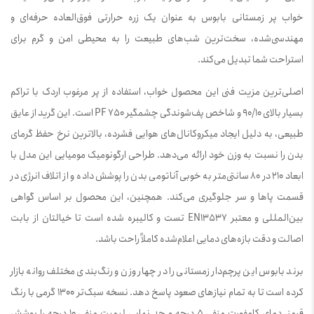
خواب پر زمستانی بابوس به عنوان یک زره حرارتی فوق‌العاده حرفه‌ای و
مهندسی‌شده، سخت‌ترین شب‌های طبیعت را به محیطی امن و گرم برای
استراحت شما تبدیل می‌کند.
اصلی‌ترین مزیت فنی این محصول خواب، استفاده از پر مرغوب اردک با تراکم
بسیار بالای 90/10 و شاخص پف‌شوندگی چشمگیر 750 PF است. این گرید از عایق
طبیعی، به دلیل ایجاد میکروکانال‌های هوایی فشرده، بالاترین نرخ حفظ گرمای
بدن را نسبت به وزن خود ارائه می‌دهد. طراحی ارگونومیک مومیایی این مدل با
ابعاد 210 در 80 سانتی‌متر به خوبی آناتومی بدن را پوشش داده و از اتلاف انرژی در
قسمت پاها و سر جلوگیری می‌کند. همچنین، این محصول بر اساس گواهی
بین‌المللی و معتبر EN13537 تست و کالیبره شده است تا خیالتان از بابت
اصالت و دقت بازه‌های دمایی اعلام‌شده کاملاً راحت باشد.
برند بابوس این پرچم‌دار زمستانی را در چهار وزن و رنگ‌بندی مختلف روانه بازار
کرده است تا به تمام نیازهای صعود پاسخ دهد. نسخه سبک‌تر 1300 گرمی با رنگ
قرمز، دمای کامفورت منفی 5 درجه و حد نهایی لیمیت منفی 10 درجه را پوشش