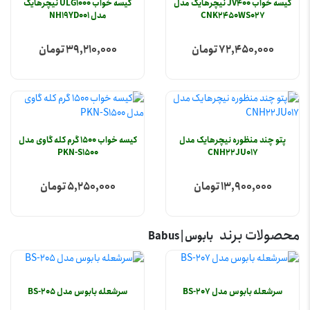
کیسه خواب JV400 نیچرهایک مدل
کیسه خواب ULG1000 نیچرهایک
CNK2450WS027
مدل NH19YD001
72,450,000 تومان
39,210,000 تومان
پتو چند منظوره نیچرهایک مدل
کیسه خواب 1500 گرم کله گاوی مدل
PKN-S1500
CNH22JU017
13,900,000 تومان
5,250,000 تومان
محصولات برند
بابوس | Babus
سرشعله بابوس مدل BS-207
سرشعله بابوس مدل BS-205