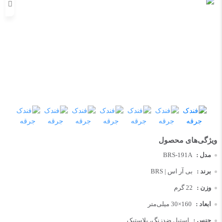
مدل :
BRS-191A
برند :
بی آر اس | BRS
وزن :
22 گرم
ابعاد :
160×30 میلی‌متر
جنس :
استیل ضدزنگ، پلاستیک