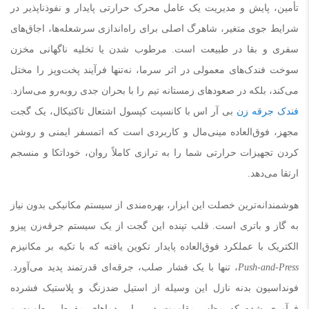
تأمین، پایش و مدیریت یک عامل محرک حرارتی پایدار و نفوذناپذیر در
شرایط جوی متغیر، شاهرگ اصلی برای راه‌اندازی سرشعله‌ها، اجاق‌های
سفری و بقا در طبیعت است. مرطوب شدن یا تخلیه ناگهانی مخزن
سوخت فندک‌های معمولی در اثر سرما، نه‌تنها فرآیند پخت‌وپز را مختل
می‌کند، بلکه در صعودهای زمستانه تیم را با بحران جدی روبه‌رو می‌سازد.
فندک جرقه زن
بی آر اس با کانسپت کپسول اشتعال تاکتیکال، یک گجت
مجهز، فوق‌العاده مینی‌مال و کاربردی است که اتمسفر ایمنی و روشن
کردن تجهیزات حرارتی شما را به ترازی کاملاً روان، خوداتکا و منسجم
ارتقا می‌دهد.
هوشمندانه‌ترین خصلت این ابزار، بهره‌مندی از سیستم مکانیکی بدون نیاز
به گاز و باتری است. قلب تپنده این گجت از یک سیستم جرقه‌زن پیزو
الکتریک با عملکرد فوق‌العاده پایدار تکوین یافته که با تکیه بر مکانیزم
Push-and-Press
، تنها با یک فشار صلب، جرقه‌ای قدرتمند پدید می‌آورد.
فونداسیون بدنه نازل این وسیله از استیل ضدزنگ و پلاستیک فشرده
فرآوری شده که مظهر مقاومت در برابر دماهای مفرط، رطوبت و