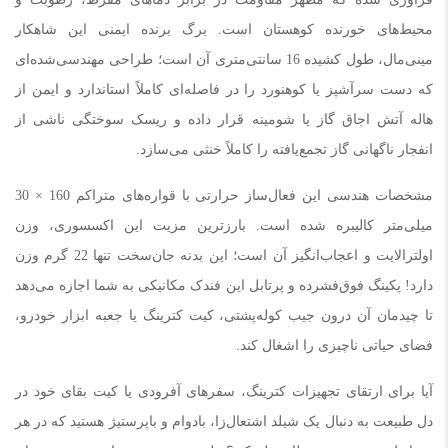
محیط‌های خورنده کوهستان است. برگ برنده ایمنی این شاهکار
مینی‌مال، طول کشیده 16 سانتی‌متری آن است؛ طراحی مهندسی‌شده‌ای
که دست سرآشپز یا کوهنورد را در فاصله‌ای کاملاً استاندارد و ایمن از
هاله آتش اجاق گاز یا شومینه قرار داده و ریسک سوختگی ناشی از
انفجار ناگهانی گاز تجمع‌یافته را کاملاً خنثی می‌سازد.
مشخصات هندسی این فعال‌ساز حرارتی با قواره‌های متراکم 160 × 30
میلی‌متر کالیبره شده است. بارزترین مزیت این اکسسوری، وزن
اولترالایت و اعجاب‌انگیز آن است؛ این بدنه جان‌سخت تنها 22 گرم وزن
دارد! پکینگ فوق‌فشرده و پرتابل این فندک مکانیکی به شما اجازه می‌دهد
تا چیدمان آن درون جیب کوله‌پشتی، کیت کترینگ یا جعبه ابزار خودرو،
فضای حیاتی ناچیزی را اشغال کند.
آیا برای ارتقای تجهیزات کترینگ، سفرهای آفرودی یا کیت بقای خود در
دل طبیعت به دنبال یک شیلد اشتعال‌زا، بادوام و باپرستیژ هستید که در هر