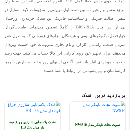
شرایط جوی بدون خطا عمل کند؟ پلتفرم تخصصی بانه نور به عنوان
مرجع معتبر و زنجیره تامین دست‌اول نوین‌ترین ملزومات لایف‌استایل در
سفر، اصالت فیزیکی و شناسنامه فابریک این فندک جرقه‌زن اورجینال
بی آر اس مدل BRS-191A را کاملاً تضمین می‌نماید. طبیعت‌گردان
چهارفصل، بک‌پکرهای تیمی و شیفتگان ابزارهای ژورنالی که به طول عمر
متریال صلب، راندمان کارکرد و نام تجاری ملزومات خود اهمیت ویژه‌ای
می‌دهند، برای تجهیز خود روی کارایی این کالا حساب می‌کنند. جهت رصد
وضعیت موجودی انبار بانه نور، آگاهی از بهای روز و ثبت سفارش سریع،
کارشناسان و تیم پشتیبانی در ارتباط با شما هستند.
پربازدید ترین
فندک
فندک پلاسمایی شارژی چراغ قوه
سوت نجات نایتکر مدل NWS10
دار مدل HB-256