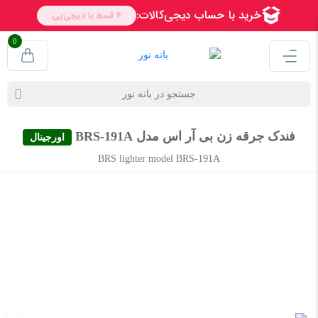
0
فندک جرقه زن بی آر اس مدل BRS-191A
اورجینال
BRS lighter model BRS-191A