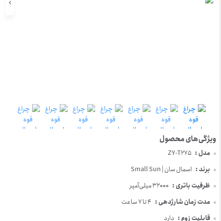
مدل :
ZY-T275
برند :
اسمال سان | Small Sun
ظرفیت باتری :
32000 میلی‌آمپر
مدت زمان شارژدهی :
4 تا 7 ساعت
قابلیت زوم :
دارد