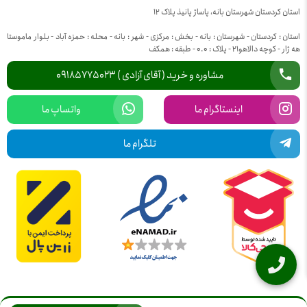
استان کردستان شهرستان بانه، پاساژ پانیذ پلاک 12
استان : کردستان - شهرستان : بانه - بخش : مرکزی - شهر : بانه - محله : حمزه آباد - بلوار ماموستا
هه ژار - کوچه دالاهو21 - پلاک : 0.0 - طبقه : همکف
مشاوره و خرید ( آقای آزادی ) 09185775023
اینستاگرام ما
واتساپ ما
تلگرام ما