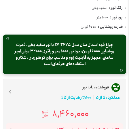
رنگ نور :
سفید یخی
برد نور :
1000 متر
قدرت روشنایی :
6000 لومن
چراغ قوه اسمال سان مدل ZY-T275 با نور سفید یخی، قدرت
روشنایی 6000 لومن، برد نور 1000 متر و باتری 32000 میلی‌آمپر
ساعتی، مجهز به قابلیت زوم و مناسب برای کوهنوردی، شکار و
استفاده‌های حرفه‌ای است
فروشنده:
بانه نور
عملکرد: 5 از 5
100% رضایت از کالا
8,460,000