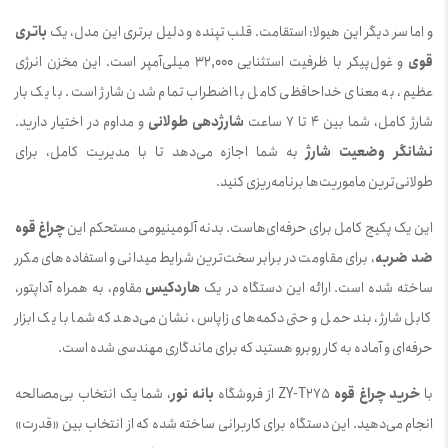
و اما سر دیگر این هیولا: استقامت. قلب تپنده و دلیل برتری این مدل، یک
باتری
قوی
و غول‌پیکر با ظرفیت استثنایی 32,000 میلی‌آمپر است. این مخزن انرژی
عظیم، به معنای خداحافظی کامل با اضطراب تمام شدن شارژ است. با یک بار
شارژ کامل، شما بین 4 تا 7 ساعت
شارژدهی طولانی
و مداوم در اختیار دارید.
نشانگر وضعیت شارژ
به شما اجازه می‌دهد تا با مدیریت کامل، برای
طولانی‌ترین ماموریت‌ها برنامه‌ریزی کنید.
این یک پکیج کامل برای حرفه‌ای‌هاست. بدنه آلومینیومی مستحکم این
چراغ قوه
ضد ضربه
، برای مقاومت در برابر سخت‌ترین شرایط میدانی و استفاده‌های مکرر
ساخته شده است. ارائه این دستگاه در یک
هاردکیس
مقاوم، به همراه آداپتور،
کابل شارژ، بند حمل و حتی دکمه‌های زاپاس، نشان می‌دهد که شما با یک ابزار
حرفه‌ای و آماده به کار روبرو هستید که برای ماندگاری مهندسی شده است.
با
خرید چراغ قوه
ZY-T275 از فروشگاه
بانه نور
، شما یک انتخاب بی‌مصالحه
انجام می‌دهید. این دستگاه برای کاربرانی ساخته شده که از انتخاب بین «قدرت»