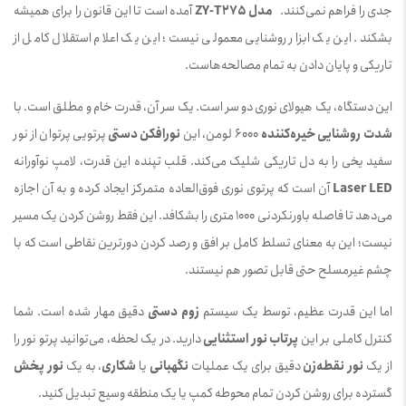
جدی را فراهم نمی‌کنند.
مدل ZY-T275
آمده است تا این قانون را برای همیشه
بشکند. این یک ابزار روشنایی معمولی نیست؛ این یک اعلام استقلال کامل از
تاریکی و پایان دادن به تمام مصالحه‌هاست.
این دستگاه، یک هیولای نوری دو سر است. یک سر آن، قدرت خام و مطلق است. با
شدت روشنایی خیره‌کننده
6000 لومن، این
نورافکن دستی
پرتویی پرتوان از نور
سفید یخی را به دل تاریکی شلیک می‌کند. قلب تپنده این قدرت، لامپ نوآورانه
Laser LED
آن است که پرتوی نوری فوق‌العاده متمرکز ایجاد کرده و به آن اجازه
می‌دهد تا فاصله باورنکردنی 1000 متری را بشکافد. این فقط روشن کردن یک مسیر
نیست؛ این به معنای تسلط کامل بر افق و رصد کردن دورترین نقاطی است که با
چشم غیرمسلح حتی قابل تصور هم نیستند.
اما این قدرت عظیم، توسط یک سیستم
زوم دستی
دقیق مهار شده است. شما
کنترل کاملی بر این
پرتاب نور استثنایی
دارید. در یک لحظه، می‌توانید پرتو نور را
از یک
نور نقطه‌زن
دقیق برای یک عملیات
نگهبانی
یا
شکاری
، به یک
نور پخش
گسترده برای روشن کردن تمام محوطه کمپ یا یک منطقه وسیع تبدیل کنید.